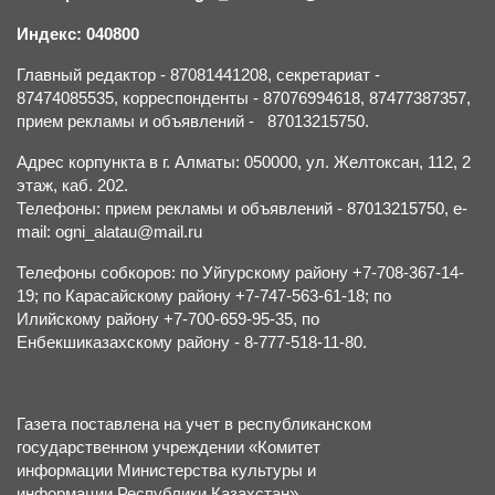
Индекс: 040800
Главный редактор - 87081441208, секретариат -
87474085535, корреспонденты - 87076994618, 87477387357,
прием рекламы и объявлений - 87013215750.
Адрес корпункта в г. Алматы: 050000, ул. Желтоксан, 112, 2
этаж, каб. 202.
Телефоны: прием рекламы и объявлений - 87013215750, e-
mail: ogni_alatau@mail.ru
Телефоны собкоров: по Уйгурскому району +7-708-367-14-
19; по Карасайскому району +7-747-563-61-18; по
Илийскому району +7-700-659-95-35, по
Енбекшиказахскому району - 8-777-518-11-80.
Газета поставлена на учет в республиканском
государственном учреждении «Комитет
информации Министерства культуры и
информации Республики Казахстан».