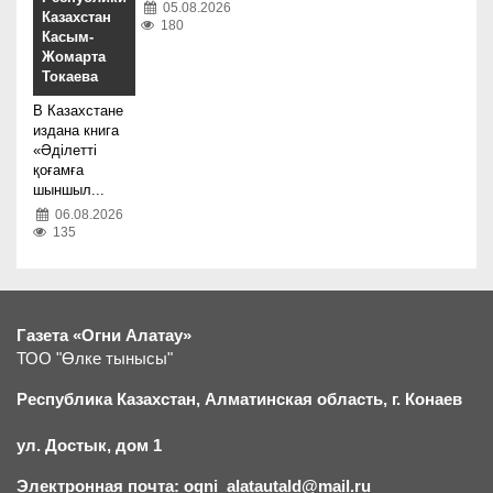
05.08.2026
Казахстан
180
Касым-
Жомарта
Токаева
В Казахстане
издана книга
«Әділетті
қоғамға
шыншыл...
06.08.2026
135
Газета «Огни Алатау»
ТОО "Өлке тынысы"
Республика Казахстан, Алматинская область, г.
К
онаев
ул. Достык, дом 1
Электронная почта: ogni_alatautald@mail.ru