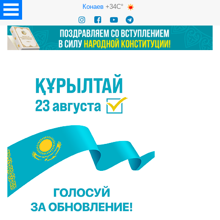
Конаев
+34C°