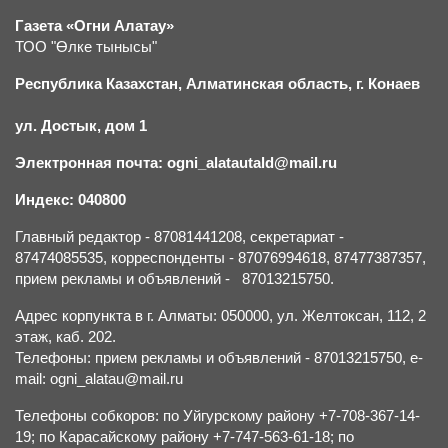
Газета «Огни Алатау»
ТОО "Өлке тынысы"
Республика Казахстан, Алматинская область, г.
К
онаев
ул. Достык, дом 1
Электронная почта: ogni_alatautald@mail.ru
Индекс: 040800
Главный редактор - 87081441208, секретариат -
87474085535, корреспонденты - 87076994618, 87477387357,
прием рекламы и объявлений - 87013215750.
Адрес корпункта в г. Алматы: 050000, ул. Желтоксан, 112, 2
этаж, каб. 202.
Телефоны: прием рекламы и объявлений - 87013215750, e-
mail: ogni_alatau@mail.ru
Телефоны собкоров: по Уйгурскому району +7-708-367-14-
19; по Карасайскому району +7-747-563-61-18; по