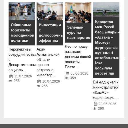
Қазақстан
Обширные
Инвестиции
мен Ресей
Зеленый
горизонты
с
басшыларына
курс на
молодежной
долгосрочным
«Астана –
партнерство
политики
эффектом
Мәскеу»
Лес по праву
жүргізушісіз
Перспективы
Аким
называют
жүк көлігі
сотрудничества
Алматинской
легкими нашей
автобағытының
с
области
планеты.
іске
Департаментом
провел
Поэто...
қосылуы
социаль...
встречу с
көрсетілді
05.06.2026
инвестор...
15.07.2026
359
256
10.07.2026
Екі елдің көлік
255
министрліктері
«КамАЗ»
жария акцио...
28.05.2026
390