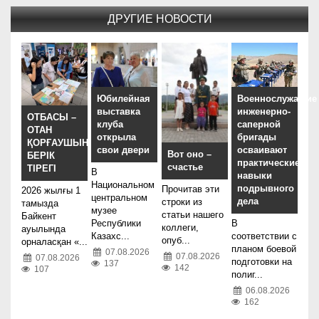
ДРУГИЕ НОВОСТИ
Юбилейная
Военнослужащие
выставка
инженерно-
ОТБАСЫ –
клуба
саперной
ОТАН
открыла
бригады
ҚОРҒАУШЫНЫҢ
свои двери
осваивают
Вот оно –
БЕРІК
практические
счастье
ТІРЕГІ
В
навыки
Национальном
подрывного
Прочитав эти
2026 жылғы 1
центральном
дела
строки из
тамызда
музее
статьи нашего
Байкент
Республики
В
коллеги,
ауылында
Казахс...
соответствии с
опуб...
орналасқан «...
планом боевой
07.08.2026
07.08.2026
07.08.2026
подготовки на
137
142
107
полиг...
06.08.2026
162