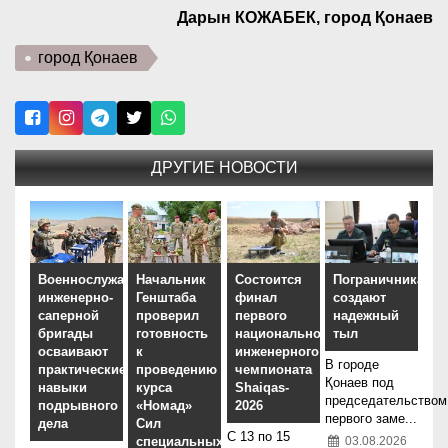
Дарын КОЖАБЕК, город Қонаев
город Қонаев
ДРУГИЕ НОВОСТИ
Военнослужащие
Начальник
Состоится
Пограничникам
инженерно-
Генштаба
финал
создают
саперной
проверил
первого
надежный
бригады
готовность
национального
тыл
осваивают
к
инженерного
В городе
практические
проведению
чемпионата
Қонаев под
навыки
курса
Shaiqas-
председательством
подрывного
«Номад»
2026
первого заме...
дела
Сил
С 13 по 15
специальных
03.08.2026