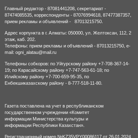
Главный редактор - 87081441208, секретариат -
87474085535, корреспонденты - 87076994618, 87477387357,
прием рекламы и объявлений - 87013215750.
Адрес корпункта в г. Алматы: 050000, ул. Желтоксан, 112, 2
этаж, каб. 202.
Телефоны: прием рекламы и объявлений - 87013215750, e-
mail: ogni_alatau@mail.ru
Телефоны собкоров: по Уйгурскому району +7-708-367-14-
19; по Карасайскому району +7-747-563-61-18; по
Илийскому району +7-700-659-95-35, по
Енбекшиказахскому району - 8-777-518-11-80.
Газета поставлена на учет в республиканском
государственном учреждении «Комитет
информации Министерства культуры и
информации Республики Казахстан».
Регистрационный номер №KZ35VPY00086117 от 26.01.2024