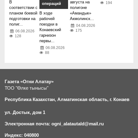
В
августа на
194
операций
соответствии с
полигоне
планом боевой
В ходе
«Амандык»
подготовки на
рабочей
Акмолинск...
полиг...
поездки в
04.08.2026
Конаевский
175
06.08.2026
гарнизон
128
первы...
06.08.2026
88
Газета «Огни Алатау»
ТОО "Өлке тынысы"
Республика Казахстан, Алматинская область, г.
К
онаев
ул. Достык, дом 1
Электронная почта: ogni_alatautald@mail.ru
Индекс: 040800