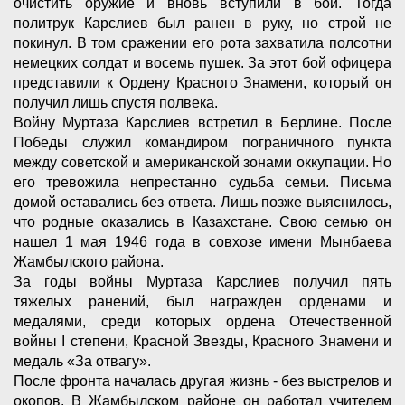
очистить оружие и вновь вступили в бой. Тогда
политрук Карслиев был ранен в руку, но строй не
покинул. В том сражении его рота захватила полсотни
немецких солдат и восемь пушек. За этот бой офицера
представили к Ордену Красного Знамени, который он
получил лишь спустя полвека.
Войну Муртаза Карслиев встретил в Берлине. После
Победы служил командиром пограничного пункта
между советской и американской зонами оккупации. Но
его тревожила непрестанно судьба семьи. Письма
домой оставались без ответа. Лишь позже выяснилось,
что родные оказались в Казахстане. Свою семью он
нашел 1 мая 1946 года в совхозе имени Мынбаева
Жамбылского района.
За годы войны Муртаза Карслиев получил пять
тяжелых ранений, был награжден орденами и
медалями, среди которых ордена Отечественной
войны I степени, Красной Звезды, Красного Знамени и
медаль «За отвагу».
После фронта началась другая жизнь - без выстрелов и
окопов. В Жамбылском районе он работал учителем