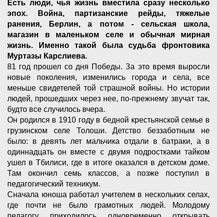
Есть люди, чья жизнь вместила сразу несколько
эпох. Война, партизанские рейды, тяжелые
ранения, Берлин, а потом - сельская школа,
магазин в маленьком селе и обычная мирная
жизнь. Именно такой была судьба фронтовика
Муртазы Карслиева.
81 год прошел со дня Победы. За это время выросли
новые поколения, изменились города и села, все
меньше свидетелей той страшной войны. Но истории
людей, прошедших через нее, по-прежнему звучат так,
будто все случилось вчера.
Он родился в 1910 году в бедной крестьянской семье в
грузинском селе Толоши. Детство беззаботным не
было: в девять лет мальчика отдали в батраки, а в
одиннадцать он вместе с двумя подростками тайком
ушел в Тбилиси, где в итоге оказался в детском доме.
Там окончил семь классов, а позже поступил в
педагогический техникум.
Сначала юноша работал учителем в нескольких селах,
где почти не было грамотных людей. Молодому
педагогу приходилось одновременно открывать