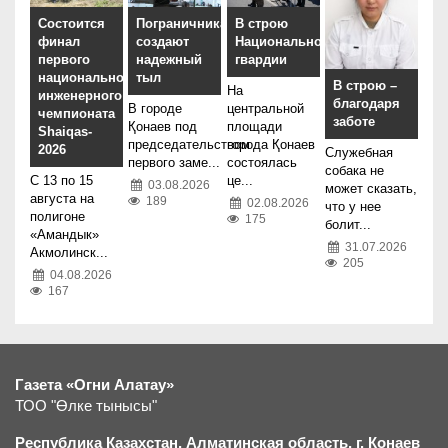
Состоится
Пограничникам
В строю
финал
создают
Национальной
первого
надежный
гвардии
национального
тыл
В строю –
На
инженерного
благодаря
В городе
центральной
чемпионата
заботе
Қонаев под
площади
Shaiqas-
председательством
города Қонаев
2026
Служебная
первого заме...
состоялась
собака не
С 13 по 15
це...
03.08.2026
может сказать,
августа на
189
02.08.2026
что у нее
полигоне
175
болит...
«Амандык»
31.07.2026
Акмолинск...
205
04.08.2026
167
Газета «Огни Алатау»
ТОО "Өлке тынысы"
Республика Казахстан, Алматинская область, г.
К
онаев