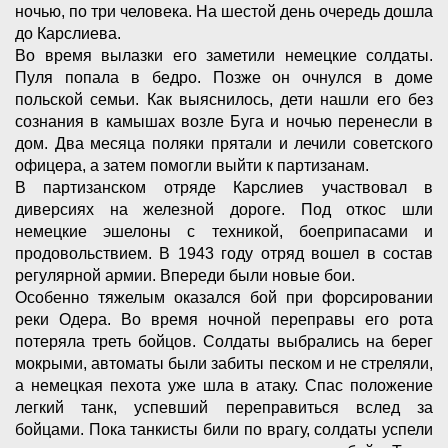
ночью, по три человека. На шестой день очередь дошла
до Карслиева.
Во время вылазки его заметили немецкие солдаты.
Пуля попала в бедро. Позже он очнулся в доме
польской семьи. Как выяснилось, дети нашли его без
сознания в камышах возле Буга и ночью перенесли в
дом. Два месяца поляки прятали и лечили советского
офицера, а затем помогли выйти к партизанам.
В партизанском отряде Карслиев участвовал в
диверсиях на железной дороге. Под откос шли
немецкие эшелоны с техникой, боеприпасами и
продовольствием. В 1943 году отряд вошел в состав
регулярной армии. Впереди были новые бои.
Особенно тяжелым оказался бой при форсировании
реки Одера. Во время ночной переправы его рота
потеряла треть бойцов. Солдаты выбрались на берег
мокрыми, автоматы были забиты песком и не стреляли,
а немецкая пехота уже шла в атаку. Спас положение
легкий танк, успевший переправиться вслед за
бойцами. Пока танкисты били по врагу, солдаты успели