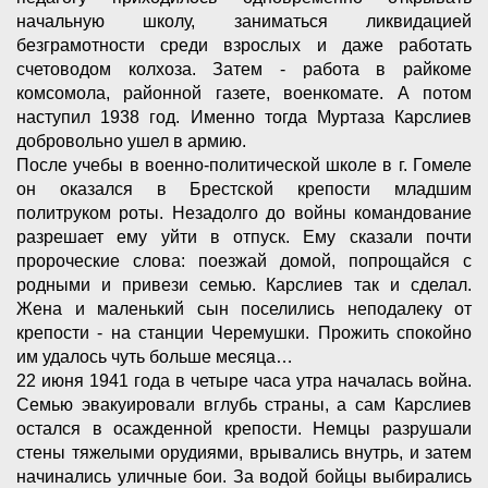
начальную школу, заниматься ликвидацией
безграмотности среди взрослых и даже работать
счетоводом колхоза. Затем - работа в райкоме
комсомола, районной газете, военкомате. А потом
наступил 1938 год. Именно тогда Муртаза Карслиев
добровольно ушел в армию.
После учебы в военно-политической школе в г. Гомеле
он оказался в Брестской крепости младшим
политруком роты. Незадолго до войны командование
разрешает ему уйти в отпуск. Ему сказали почти
пророческие слова: поезжай домой, попрощайся с
родными и привези семью. Карслиев так и сделал.
Жена и маленький сын поселились неподалеку от
крепости - на станции Черемушки. Прожить спокойно
им удалось чуть больше месяца…
22 июня 1941 года в четыре часа утра началась война.
Семью эвакуировали вглубь страны, а сам Карслиев
остался в осажденной крепости. Немцы разрушали
стены тяжелыми орудиями, врывались внутрь, и затем
начинались уличные бои. За водой бойцы выбирались