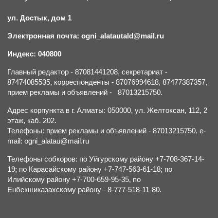
ул. Достык, дом 1
Электронная почта: ogni_alatautald@mail.ru
Индекс: 040800
Главный редактор - 87081441208, секретариат -
87474085535, корреспонденты - 87076994618, 87477387357,
прием рекламы и объявлений - 87013215750.
Адрес корпункта в г. Алматы: 050000, ул. Желтоксан, 112, 2
этаж, каб. 202.
Телефоны: прием рекламы и объявлений - 87013215750, e-
mail: ogni_alatau@mail.ru
Телефоны собкоров: по Уйгурскому району +7-708-367-14-
19; по Карасайскому району +7-747-563-61-18; по
Илийскому району +7-700-659-95-35, по
Енбекшиказахскому району - 8-777-518-11-80.