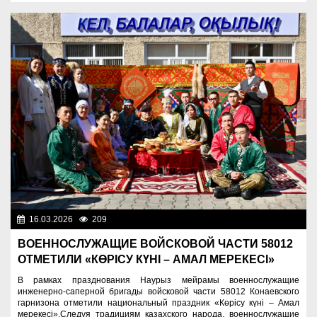
16.03.2026
209
Служу Отечеству!
ВОЕННОСЛУЖАЩИЕ ВОЙСКОВОЙ ЧАСТИ 58012
ОТМЕТИЛИ «КӨРІСУ КҮНІ – АМАЛ МЕРЕКЕСІ»
В рамках празднования Наурыз мейрамы военнослужащие
инженерно-саперной бригады войсковой части 58012 Конаевского
гарнизона отметили национальный праздник «Көрісу күні – Амал
мерекесі».Следуя традициям казахского народа, военнослужащие