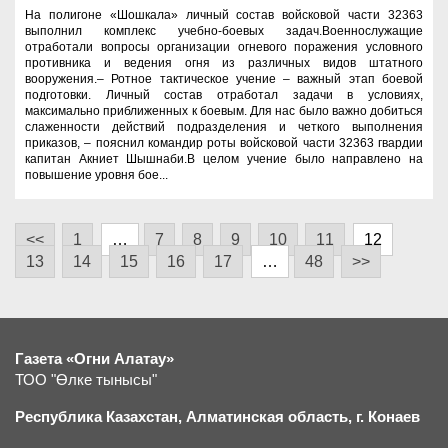
На полигоне «Шошкала» личный состав войсковой части 32363
выполнил комплекс учебно-боевых задач.Военнослужащие
отработали вопросы организации огневого поражения условного
противника и ведения огня из различных видов штатного
вооружения.– Ротное тактическое учение – важный этап боевой
подготовки. Личный состав отработал задачи в условиях,
максимально приближенных к боевым. Для нас было важно добиться
слаженности действий подразделения и четкого выполнения
приказов, – пояснил командир роты войсковой части 32363 гвардии
капитан Акниет Шышнаби.В целом учение было направлено на
повышение уровня бое...
<<
1
…
7
8
9
10
11
12
13
14
15
16
17
…
48
>>
Газета «Огни Алатау»
ТОО "Өлке тынысы"
Республика Казахстан, Алматинская область, г.
К
онаев