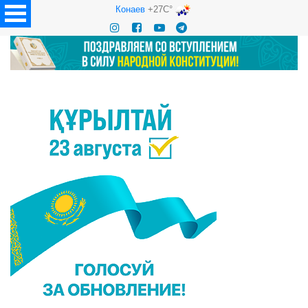
Конаев
+27C°