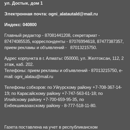
ул. Достык, дом 1
Электронная почта: ogni_alatautald@mail.ru
Индекс: 040800
Главный редактор - 87081441208, секретариат -
87474085535, корреспонденты - 87076994618, 87477387357,
прием рекламы и объявлений - 87013215750.
Адрес корпункта в г. Алматы: 050000, ул. Желтоксан, 112, 2
этаж, каб. 202.
Телефоны: прием рекламы и объявлений - 87013215750, e-
mail: ogni_alatau@mail.ru
Телефоны собкоров: по Уйгурскому району +7-708-367-14-
19; по Карасайскому району +7-747-563-61-18; по
Илийскому району +7-700-659-95-35, по
Енбекшиказахскому району - 8-777-518-11-80.
Газета поставлена на учет в республиканском