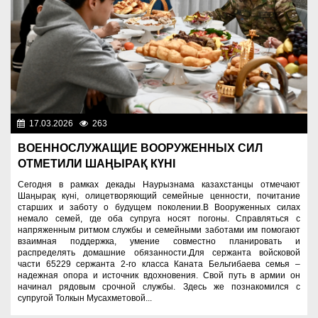
17.03.2026
263
Служу Отечеству!
ВОЕННОСЛУЖАЩИЕ ВООРУЖЕННЫХ СИЛ
ОТМЕТИЛИ ШАҢЫРАҚ КҮНІ
Сегодня в рамках декады Наурызнама казахстанцы отмечают
Шаңырақ күні, олицетворяющий семейные ценности, почитание
старших и заботу о будущем поколении.В Вооруженных силах
немало семей, где оба супруга носят погоны. Справляться с
напряженным ритмом службы и семейными заботами им помогают
взаимная поддержка, умение совместно планировать и
распределять домашние обязанности.Для сержанта войсковой
части 65229 сержанта 2-го класса Каната Бельгибаева семья –
надежная опора и источник вдохновения. Свой путь в армии он
начинал рядовым срочной службы. Здесь же познакомился с
супругой Толкын Мусахметовой...