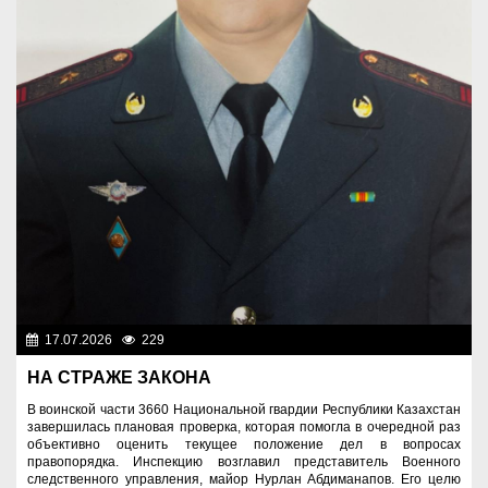
17.07.2026
229
Служу Отечеству!
НА СТРАЖЕ ЗАКОНА
В воинской части 3660 Национальной гвардии Республики Казахстан
завершилась плановая проверка, которая помогла в очередной раз
объективно оценить текущее положение дел в вопросах
правопорядка. Инспекцию возглавил представитель Военного
следственного управления, майор Нурлан Абдиманапов. Его целю