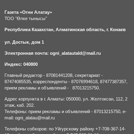
Газета «Огни Алатау»
ТОО "Өлке тынысы"
Республика Казахстан, Алматинская область, г.
К
онаев
ул. Достык, дом 1
Электронная почта: ogni_alatautald@mail.ru
Индекс: 040800
Главный редактор - 87081441208, секретариат -
87474085535, корреспонденты - 87076994618, 87477387357,
прием рекламы и объявлений - 87013215750.
Адрес корпункта в г. Алматы: 050000, ул. Желтоксан, 112, 2
этаж, каб. 202.
Телефоны: прием рекламы и объявлений - 87013215750, e-
mail: ogni_alatau@mail.ru
Телефоны собкоров: по Уйгурскому району +7-708-367-14-