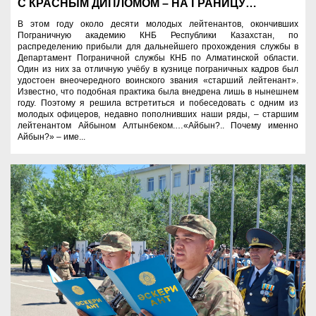
С КРАСНЫМ ДИПЛОМОМ – НА ГРАНИЦУ…
В этом году около десяти молодых лейтенантов, окончивших
Пограничную академию КНБ Республики Казахстан, по
распределению прибыли для дальнейшего прохождения службы в
Департамент Пограничной службы КНБ по Алматинской области.
Один из них за отличную учёбу в кузнице пограничных кадров был
удостоен внеочередного воинского звания «старший лейтенант».
Известно, что подобная практика была внедрена лишь в нынешнем
году. Поэтому я решила встретиться и побеседовать с одним из
молодых офицеров, недавно пополнивших наши ряды, – старшим
лейтенантом Айбыном Алтынбеком.…«Айбын?.. Почему именно
Айбын?» – име...