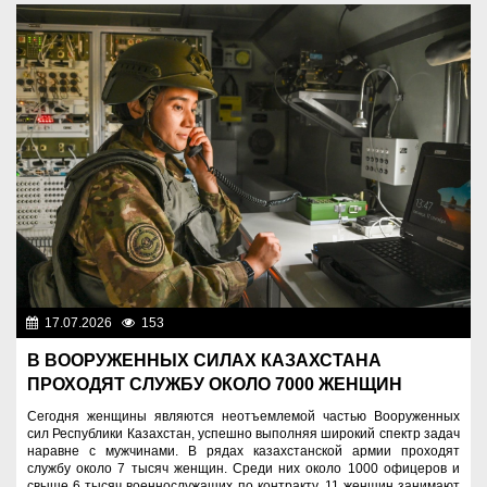
17.07.2026
153
Служу Отечеству!
В ВООРУЖЕННЫХ СИЛАХ КАЗАХСТАНА
ПРОХОДЯТ СЛУЖБУ ОКОЛО 7000 ЖЕНЩИН
Сегодня женщины являются неотъемлемой частью Вооруженных
сил Республики Казахстан, успешно выполняя широкий спектр задач
наравне с мужчинами. В рядах казахстанской армии проходят
службу около 7 тысяч женщин. Среди них около 1000 офицеров и
свыше 6 тысяч военнослужащих по контракту. 11 женщин занимают