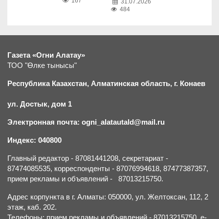
167
31.07.2026
484
Газета «Огни Алатау»
ТОО "Өлке тынысы"
Республика Казахстан, Алматинская область, г.
К
онаев
ул. Достык, дом 1
Электронная почта: ogni_alatautald@mail.ru
Индекс: 040800
Главный редактор - 87081441208, секретариат -
87474085535, корреспонденты - 87076994618, 87477387357,
прием рекламы и объявлений - 87013215750.
Адрес корпункта в г. Алматы: 050000, ул. Желтоксан, 112, 2
этаж, каб. 202.
Телефоны: прием рекламы и объявлений - 87013215750, e-