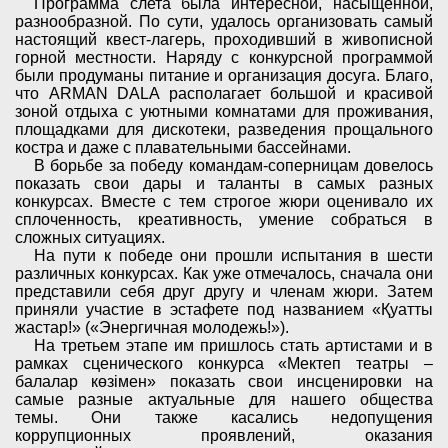
Программа слета была интересной, насыщенной,
разнообразной. По сути, удалось организовать самый
настоящий квест-лагерь, проходивший в живописной
горной местности. Наряду с конкурсной программой
были продуманы питание и организация досуга. Благо,
что ARMAN DALA располагает большой и красивой
зоной отдыха с уютными комнатами для проживания,
площадками для дискотеки, разведения прощального
костра и даже с плавательными бассейнами.
В борьбе за победу командам-соперницам довелось
показать свои дары и таланты в самых разных
конкурсах. Вместе с тем строгое жюри оценивало их
сплоченность, креативность, умение собраться в
сложных ситуациях.
На пути к победе
они
прошли испытания в шести
различных конкурсах. Как уже отмечалось, сначала они
представили себя друг другу и членам жюри. Затем
приняли участие в эстафете под названием «
Қуатты
жастар!
» («Энергичная молодежь
!
»).
На третьем этапе им пришлось стать артистами и в
рамках сценического конкурса «
Мектеп театры –
балалар көзімен
» показать свои инсценировки на
самые разные актуальные для нашего общества
темы.
Они также
касались недопущения
коррупционных проявлений, оказания