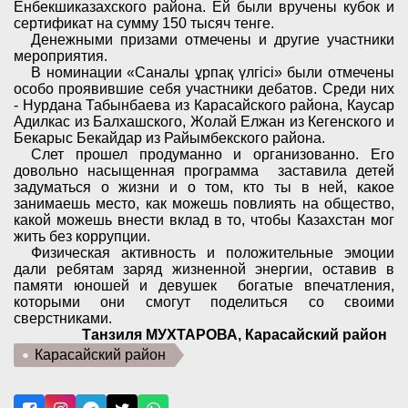
Енбекшиказахского района. Ей были вручены кубок и
сертификат на сумму 150 тысяч тенге.
Денежными призами отмечены и другие участники
мероприятия
.
В номинации «Саналы ұрпақ үлгісі» были отмечены
особо проявившие себя участники дебатов. Среди них
- Нурдана Табынбаева из Карасайского района, Каусар
Адилкас из Балхашского, Жолай Елжан из Кегенского и
Бекарыс Бекайдар из Райымбекского района.
Слет прошел продуманно и организованно. Его
довольно насыщенная программа
заставила детей
задуматься о жизни и о том, кто ты в ней, какое
занимаешь место, как можешь повлиять на общество,
какой можешь внести вклад в то, чтобы Казахстан мог
жить без коррупции.
Физическая активность и положительные эмоции
дали ребятам заряд жизненной энергии, оставив в
памяти юношей и девушек
богатые впечатления,
которыми они смогут поделиться со своими
сверстниками.
Танзиля МУХТАРОВА, Карасайский район
Карасайский район