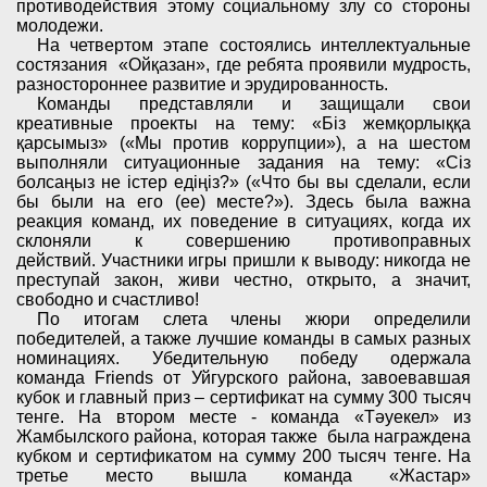
противодействия этому социальному злу со стороны
молодежи.
На четвертом этапе состоялись интеллектуальные
состязания
«Ой
қ
азан», где ребята проявили мудрость,
разностороннее развитие и эрудированность.
К
оманды представляли и защищали свои
креативные проекты на тему: «
Біз жемқорлыққа
қарсымыз
» («Мы против коррупции»), а на шестом
выполняли ситуационные задания на тему: «
Сіз
болсаңыз не істер едіңіз
?» («Что бы вы сделали, если
бы были на его (е
е
) месте?»). Здесь была важна
реакция команд, их поведение в ситуациях, когда их
склоняли к совершению противоправных
действий.
У
частник
и игры пришли к выводу:
никогда не
преступай закон, живи честно, открыто, а значит,
свободно и счастливо!
По итогам слета члены жюри определили
победителей, а также лучшие команды в самых разных
номинациях. Убедительную победу одержала
команда Friends от Уйгурского района, завоевавшая
кубок и главный приз – сертификат на сумму 300 тысяч
тенге. На втором месте - команда «Тәуекел» из
Жамбылского района, которая также
была награждена
кубком и сертификатом на сумму 200 тысяч тенге. На
третье место вышла команда «Жастар»