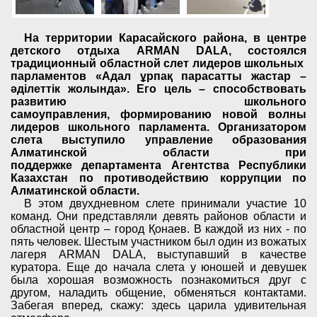
На территории Карасайского района, в центре
детского отдыха ARMAN DALA, состоялся
традиционный областной слет лидеров школьных
парламентов
«Адал ұрпақ парасатты жастар –
әділеттік жолында». Его цель – способствовать
развитию школьного
самоуправления,
формированию новой волны
лидеров школьного парламента.
Организатором
слета выступило управление образования
Алматинской области при
поддержке
департамента Агентства Республики
Казахстан по противодействию коррупции по
Алматинской области.
В этом двухдневном слете принимали участие 10
команд. Они представляли девять районов области и
областной центр – город
Қ
онаев. В каждой из них - по
пять человек. Шестым участником был один из вожатых
лагеря ARMAN DALA, выступавший в качестве
куратора. Еще до начала слета у юношей и девушек
была хорошая возможность познакомиться друг с
другом, наладить общение, обменяться контактами.
Забегая вперед, скажу: здесь царила удивительная