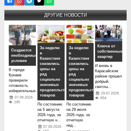
ДРУГИЕ НОВОСТИ
Ключи от
За неделю
За неделю
Создаются
собственных
в
в
необходимые
квартир
Казахстане
Казахстане
условия
снизились
снизились
И вновь в
цены на
цены на
В городе
Карасайском
ряд
ряд
Қонаев
районе прошел
социально
социально
проверили
добрый,
значимых
значимых
готовность
светлы...
продовольственных
продовольственных
избирательных...
29.07.2026
товаров
товаров
07.08.2026
654
195
По состоянию
По состоянию
на 5 августа
на 29 июля
2026 года, за
2026 года, за
отчетную н...
отчетную
нед...
07.08.2026