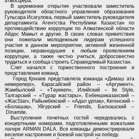
атмосфера.
В церемонии открытия участ
вовали
заместитель
руководителя областного управления образования
Гульсара Исагулова, первый заместитель руководителя
департамента Агентства Республики Казахстан по
противодействию коррупции по Алматинской области
Айдос Мамыт и другие. В своих словах приветствия
они пожелали молодежным лидерам успешного
участия в данном
мероприятии
, активной жизненной
позиции, неравнодушия к любым проявлениям
коррупции, а также честно учиться, добросовестно
трудиться и сообща строить
Справедливый
Казахстан.
Слет начался с торжественного построения
и
представления
команд.
Город
Қ
онаев представляла команда «
Димаш ата
немерелері
», Карасайский район – «
Аргумент
»,
Жамбылский – «
Тәуекел
», Илийский –
Ile Style
,
Талгарский – «Т
ұ
рар жастары», Енбекшиказахский –
«
Жас
Star
», Райымб
ек
ский – «
Адал ұрпақ
», Кегенский –
«Болаша
қ
», Уйгурский – Friends, Балхашский –
Dinamite
.
Выступления почетных гостей чередовались с
концертными номерами, подготовленными вожатыми
лагеря ARMAN DALA. Все команды демонстрировали
веселое настроение и боевой настрой на победу.