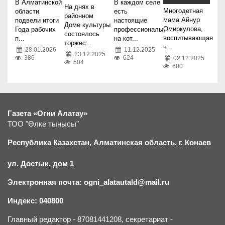
В Алматинской
В каждом селе
На днях в
Многодетная
области
есть
районном
мама Айнур
подвели итоги
настоящие
Доме культуры
Омиркулова,
Года рабочих
профессионалы,
состоялось
воспитывающая
п...
на кот...
торжес...
ч...
28.01.2026
11.12.2025
23.12.2025
386
624
02.12.2025
504
600
Газета «Огни Алатау»
ТОО "Өлке тынысы"
Республика Казахстан, Алматинская область, г.
К
онаев
ул. Достык, дом 1
Электронная почта: ogni_alatautald@mail.ru
Индекс: 040800
Главный редактор - 87081441208, секретариат -