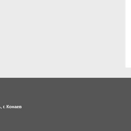
 г.
К
онаев