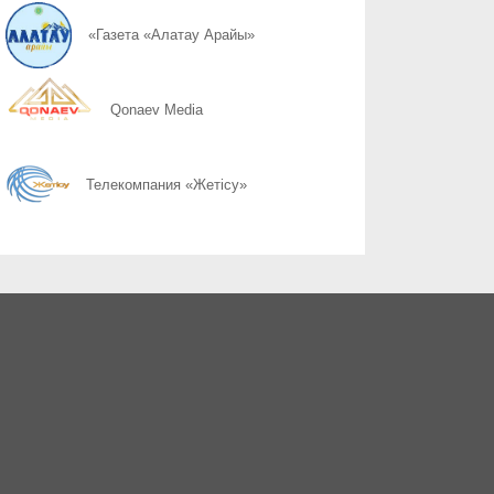
07.08
Более 100 объектов планируется построить в Алматинской обл
«Газета «Алатау Арайы»
07.08
Безопасный атом начинается с науки: какую роль играют иссл
Qonaev Media
07.08
Юбилейная выставка клуба открыла свои двери
Телекомпания «Жетісу»