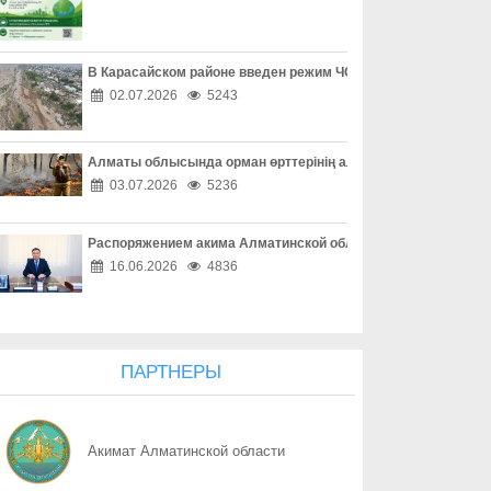
07.08
Экотуризм с сельским колоритом
07.08
Акция добра и помощи
В Карасайском районе введен режим ЧС местного масштаба
02.07.2026
5243
07.08
Урожайный сезон для местных аграриев
Алматы облысында орман өрттерінің алдын алу жұмыстары
07.08
Драйвер развития экономики
03.07.2026
5236
07.08
Цифровая медицина становится ближе
Распоряжением акима Алматинской области Куаныш Бахыту
07.08
Защита детей требует совместных действий
16.06.2026
4836
07.08
Свыше 1900 ИИ-фильмов из более чем 90 стран поступило на Ast
07.08
У граждан высокие ожидания от выборов в Курултай – опрос о
ПАРТНЕРЫ
07.08
ОТБАСЫ – ОТАН ҚОРҒАУШЫНЫҢ БЕРІК ТІРЕГІ
Акимат Алматинской области
07.08
Еліміздің ертеңі – әрбір азаматтың таңдауында