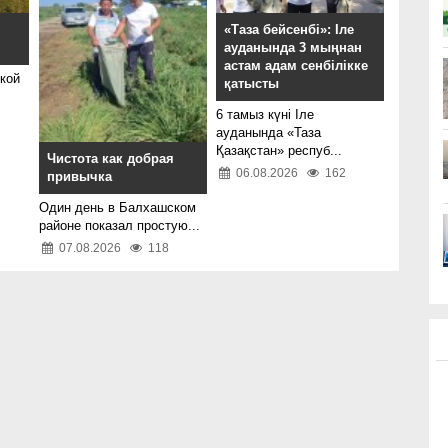
«Таза бейсенбі»: Іле
ауданында 3 мыңнан
астам адам сенбілікке
кой
қатысты
6 тамыз күні Іле
ауданында «Таза
Қазақстан» респуб...
Чистота как добрая
06.08.2026
162
привычка
Один день в Балхашском
районе показал простую...
07.08.2026
118