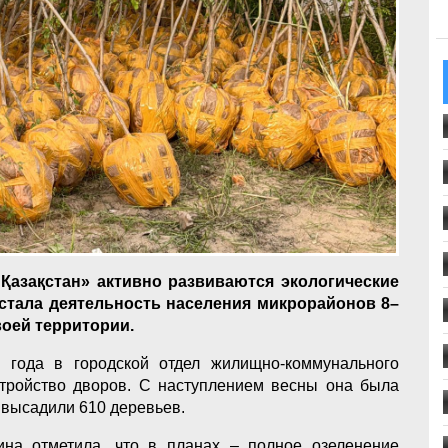
 Қазақстан» активно развиваются экологические
стала деятельность населения микрорайонов 8–
воей территории.
 года в городской отдел жилищно-коммунального
стройство дворов. С наступлением весны она была
ц высадили 610 деревьев.
на отметила, что в планах – полное озеленение