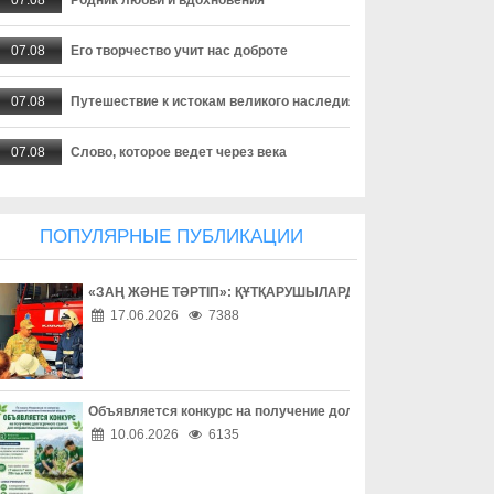
07.08
Его творчество учит нас доброте
07.08
Путешествие к истокам великого наследия
07.08
Слово, которое ведет через века
07.08
Фундамент зримых перемен
ПОПУЛЯРНЫЕ ПУБЛИКАЦИИ
07.08
«Я воспитывалась идеями поэта»
«ЗАҢ ЖӘНЕ ТӘРТІП»: ҚҰТҚАРУШЫЛАРДЫҢ ЕҢБЕГІМЕН ТАН
07.08
Цифровая трансформация региона
17.06.2026
7388
07.08
Земля щедра к трудолюбивым
07.08
Профилактика дает результат
Объявляется конкурс на получение долгосрочного гранта д
10.06.2026
6135
07.08
Создаются необходимые условия