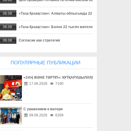
06.08
«Таза Қазақстан»: Алматы облысында 22 мыңнан астам тұрғ
06.08
«Таза Қазақстан»: Более 22 тысяч жителей Алматинской област
06.08
Согласие как стратегия
06.08
Поход без происшествий
ПОПУЛЯРНЫЕ ПУБЛИКАЦИИ
06.08
Работа без унижений
«ЗАҢ ЖӘНЕ ТӘРТІП»: ҚҰТҚАРУШЫЛАРДЫҢ ЕҢБЕГІМЕН ТАН
06.08
Безопасность начинается с ответственности
17.06.2026
7190
06.08
Бытовое насилие - не семейное дело
06.08
Инвестиции в здоровье
С уважением к матери
09.06.2026
6269
06.08
Борьба с наркоманией выходит на новый уровень