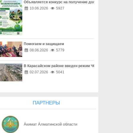
Объявляется конкурс на получение долгосрочного гранта д
06.08
Наркотическая зависимость разрушает здоровье
10.06.2026
5927
06.08
Собственник обязан соблюдать законодательство
06.08
Опасный обгон – риск для каждого
Помогаем и защищаем
06.08
Перекресток, где победила вежливость
08.06.2026
5779
06.08
Право собственности - основа доверия
В Карасайском районе введен режим ЧС местного масштаба
06.08
Собственность начинается с уважения
02.07.2026
5041
06.08
Трезвость - часть профессии
06.08
Дом, где праздник заканчивается бедой
ПАРТНЕРЫ
06.08
Поддельный начальник на связи
Акимат Алматинской области
06.08
Дроппер - не безобидный посредник