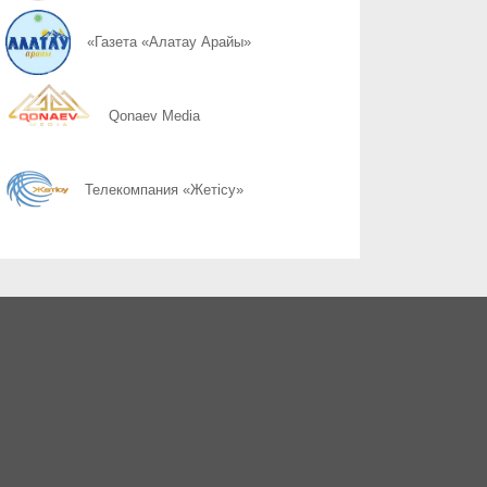
06.08
Қоршаған ортамыздың тазалығын сақтау – баршамыздың ортақ
«Газета «Алатау Арайы»
06.08
Казахстану нужен новый уровень контроля: что предлагают уч
Qonaev Media
06.08
Радиоэкологический мониторинг приграничных территорий Каза
Телекомпания «Жетісу»