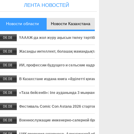
ЛЕНТА НОВОСТЕЙ
Новости области
Новости Казахстана
06.08
ҮАААЖ-да жол жүру ақысын төлеу тәртібі өзгерді: төлемді уа
06.08
Жасанды интеллект, болашақ мамандықтар және ауылдағы кад
06.08
ИИ, профессии будущего и сельские кадры - о чем спорили пар
06.08
В Казахстане издана книга «Әділетті қоғамға шыншыл сөз», в
06.08
«Таза бейсенбі»: Іле ауданында 3 мыңнан астам адам сенбілік
06.08
Фестиваль Comic Con Astana 2026 стартовал в столице
06.08
Военнослужащие инженерно-саперной бригады осваивают прак
06.08
ЦИК проверил готовность Алматинской области к выборам деп