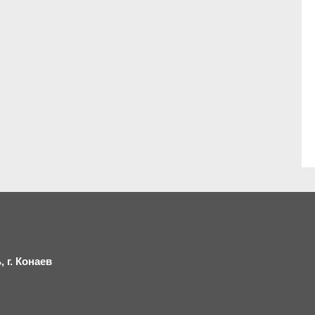
 г.
К
онаев