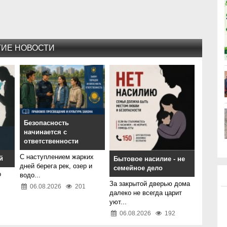
ГИЕ НОВОСТИ
Безопасность
начинается с
ответственности
С наступлением жарких
й
Бытовое насилие - не
дней берега рек, озер и
семейное дело
о
водо...
За закрытой дверью дома
06.08.2026
201
далеко не всегда царит
уют...
06.08.2026
192