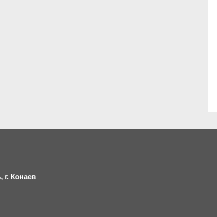
 г.
К
онаев