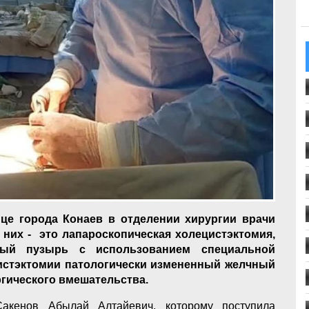
це города Конаев в отделении хирургии врачи
 них - это лапароскопическая холецистэктомия,
ный пузырь с использованием специальной
цистэктомии патологически измененный желчный
гического вмешательства.
акенов Абылай Алтайевич, которому поступила