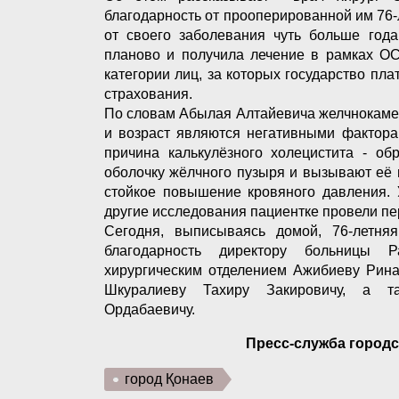
благодарность от прооперированной им 76-
от своего заболевания чуть больше года
планово и получила лечение в рамках ОС
категории лиц, за которых государство пл
страхования.
По словам Абылая Алтайевича желчнокаме
и возраст являются негативными фактора
причина калькулёзного холецистита - об
оболочку жёлчного пузыря и вызывают её 
стойкое повышение кровяного давления. 
другие исследования пациентке провели пе
Сегодня, выписываясь домой, 76-летня
благодарность директору больницы 
хирургическим отделением Ажибиеву Рина
Шкуралиеву Тахиру Закировичу, а та
Ордабаевичу.
Пресс-служба город
город Қонаев