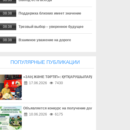
08.08
Поддержка близких имеет значение
08.08
Трезвый выбор – уверенное будущее
08.08
Взаимное уважение на дороге
08.08
Дети учатся на примере взрослых
ПОПУЛЯРНЫЕ ПУБЛИКАЦИИ
08.08
Внимание за рулем спасает жизни
«ЗАҢ ЖӘНЕ ТӘРТІП»: ҚҰТҚАРУШЫЛАРДЫҢ ЕҢБЕГІМЕН ТАН
08.08
Безопасность начинается за рулем
17.06.2026
7430
08.08
Доверие сильнее опасных соблазнов
08.08
Осторожность – лучшая защита в сети
Объявляется конкурс на получение долгосрочного гранта д
10.06.2026
6175
08.08
Одно решение может изменить жизнь