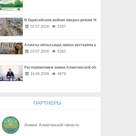
08.08
Профилактика сильнее зависимости
08.08
«Әділет» форумы, Respublica-ның ReTalks алаңы және Baytaq-
В Карасайском районе введен режим ЧС местного масштаба
02.07.2026
5287
08.08
Форум «Әділет», ReTalks Respublica и экологический караван B
Алматы облысында орман өрттерінің алдын алу жұмыстары
08.08
Один код – и аккаунт потерян
03.07.2026
5283
08.08
Покупки без неприятных сюрпризов
Распоряжением акима Алматинской области Куаныш Бахыту
08.08
Опасная ссылка в один клик
16.06.2026
4879
08.08
«Ваш счет в опасности» - не спешите верить
08.08
Осторожность при онлайн-сделках
ПАРТНЕРЫ
08.08
Как обезопасить свое жилье
Акимат Алматинской области
08.08
Собственность под охраной закона