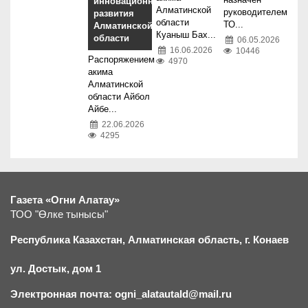
инновационного
Алматинской
руководителем
развития
области
ТО...
Алматинской
Куаныш Бах...
области
06.05.2026
16.06.2026
10446
Распоряжением
4970
акима
Алматинской
области Айбол
Айбе...
22.06.2026
4295
Газета «Огни Алатау»
ТОО "Өлке тынысы"
Республика Казахстан, Алматинская область, г.
К
онаев
ул. Достык, дом 1
Электронная почта: ogni_alatautald@mail.ru