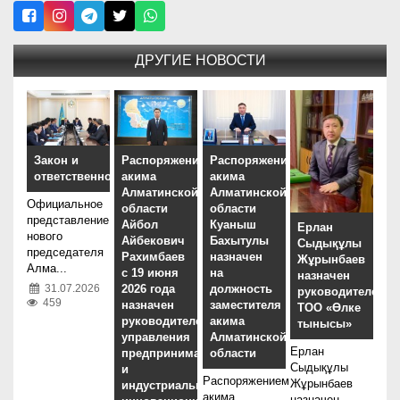
ДРУГИЕ НОВОСТИ
Закон и
Распоряжением
Распоряжением
ответственность
акима
акима
Алматинской
Алматинской
Официальное
области
области
представление
Айбол
Куаныш
Ерлан
нового
Айбекович
Бахытулы
Сыдықұлы
председателя
Рахимбаев
назначен
Жұрынбаев
Алма...
с 19 июня
на
назначен
31.07.2026
2026 года
должность
руководителем
459
назначен
заместителя
ТОО «Өлке
руководителем
акима
тынысы»
управления
Алматинской
Ерлан
предпринимательства
области
Сыдықұлы
и
Распоряжением
Жұрынбаев
индустриально-
акима
назначен