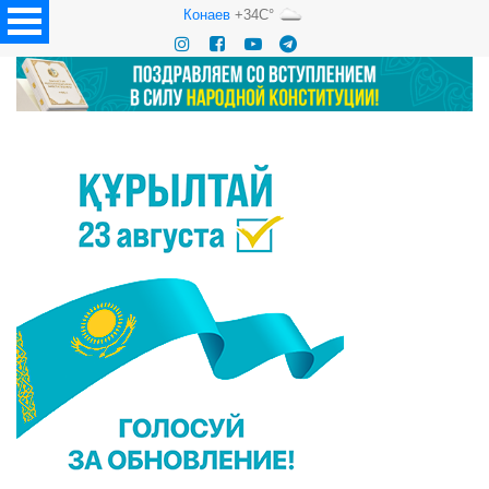
Конаев
+34C°