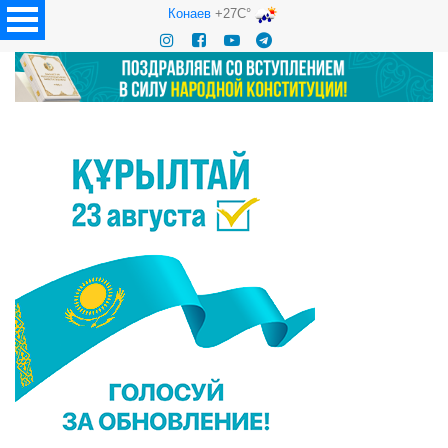
Конаев
+27C°