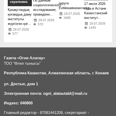
По данным
сауалнама
округе
17 июля 2026
социологического
Енбекшиказахского...
года в Астане
Қазақстандық
исследования,
Казахстанский
18.07.2026
қоғамдық даму
проведенн...
институт...
1685
институты
29.07.2026
жүргізген қоғ...
18.07.2026
570
1445
29.07.2026
577
Газета «Огни Алатау»
ТОО "Өлке тынысы"
Республика Казахстан, Алматинская область, г.
К
онаев
ул. Достык, дом 1
Электронная почта: ogni_alatautald@mail.ru
Индекс: 040800
Главный редактор - 87081441208, секретариат -