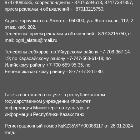
87474085535, корреспонденты - 87076994618, 87477387357,
прием рекламы и объявлений - 87013215750.
Адрес корпункта в г. Алматы: 050000, ул. Желтоксан, 112, 2
этаж, каб. 202.
Телефоны: прием рекламы и объявлений - 87013215750, e-
mail: ogni_alatau@mail.ru
Телефоны собкоров: по Уйгурскому району +7-708-367-14-
19; по Карасайскому району +7-747-563-61-18; по
Илийскому району +7-700-659-95-35, по
Енбекшиказахскому району - 8-777-518-11-80.
Газета поставлена на учет в республиканском
государственном учреждении «Комитет
информации Министерства культуры и
информации Республики Казахстан».
Регистрационный номер №KZ35VPY00086117 от 26.01.2024
года.