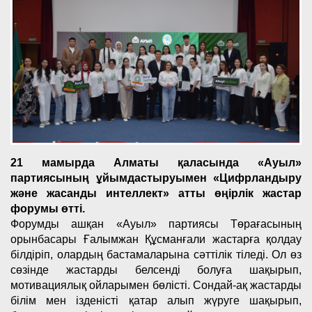
21 мамырда Алматы қаласында «Ауыл»
партиясының ұйымдастыруымен «Цифрландыру
және жасанды интеллект» атты өңірлік жастар
форумы өтті.
Форумды ашқан «Ауыл» партиясы Төрағасының
орынбасары Ғалымжан Құсманғали жастарға қолдау
білдіріп, олардың бастамаларына сәттілік тіледі. Ол өз
сөзінде жастарды белсенді болуға шақырып,
мотивациялық ойларымен бөлісті. Сондай-ақ жастарды
білім мен ізденісті қатар алып жүруге шақырып,