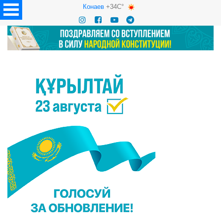
Конаев
+34C°