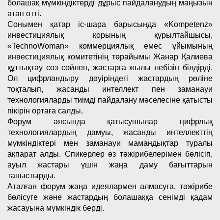
болашақ мүмкіндіктерді дұрыс пайдаланудың маңызын
атап өтті.
Сонымен қатар іс-шара барысында «Kompetenz»
инвестициялық қорының құрылтайшысы,
«TechnoWoman» коммерциялық емес ұйымының
инвестициялық комитетінің төрайымы Жанар Қалиева
құттықтау сөз сөйлеп, жастарға жылы лебізін білдірді.
Ол цифрландыру дәуіріндегі жастардың рөліне
тоқталып, жасанды интеллект пен заманауи
технологияларды тиімді пайдалану мәселесіне қатысты
пікірін ортаға салды.
Форум аясында қатысушылар цифрлық
технологиялардың дамуы, жасанды интеллекттің
мүмкіндіктері мен заманауи мамандықтар туралы
ақпарат алды. Спикерлер өз тәжірибелерімен бөлісіп,
ауыл жастары үшін жаңа даму бағыттарын
таныстырды.
Аталған форум жаңа идеялармен алмасуға, тәжірибе
бөлісуге және жастардың болашаққа сенімді қадам
жасауына мүмкіндік берді.