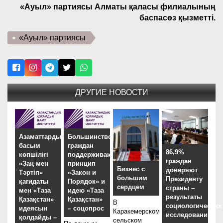
«Ауыл» партиясы Алматы қаласы филиалының
баспасөз қызметті.
«Ауыл» партиясы
ДРУГИЕ НОВОСТИ
Азаматтардың
Большинство
басым
граждан
86,9%
көпшілігі
поддерживают
граждан
«Заң мен
принцип
Бизнес с
доверяют
Тәртіп»
«Закон и
большим
Президенту
қағидаты
Порядок» и
сердцем
страны –
мен «Таза
идею «Таза
результаты
Қазақстан»
Қазақстан»
В
социологических
идеясын
– соцопрос
Каракемерском
исследований
қолдайды –
сельском