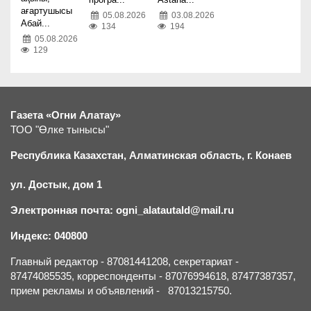
ағартушысы
05.08.2026
03.08.2026
Абай...
134
194
05.08.2026
129
Газета «Огни Алатау»
ТОО "Өлке тынысы"
Республика Казахстан, Алматинская область, г.
К
онаев
ул. Достык, дом 1
Электронная почта: ogni_alatautald@mail.ru
Индекс: 040800
Главный редактор - 87081441208, секретариат -
87474085535, корреспонденты - 87076994618, 87477387357,
прием рекламы и объявлений - 87013215750.