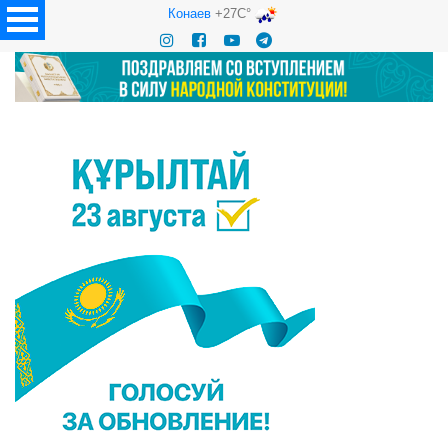
Конаев
+27C°