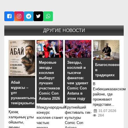
ДРУГИЕ НОВОСТИ
Мировые
Звезды,
Благословение
звезды
косплей и
в
косплея
тысячи
традициях
выберут
фанатов:
Абай
лучших
чем удивит
В
мұрасы –
участников
Comic Con
Енбекшиказахском
ұлт
Comic Con
Astana в
районе, где
руханиятының
Astana 2026
этом году
проживают
темірқазығы
представи...
Международный
Крупнейший
31.07.2026
Қазақ
конкурс
фестиваль гик-
264
халқының ұлы
косплея станет
культуры
ойшылы,
частью
Comic Con
ақыны,
програ...
Astana...