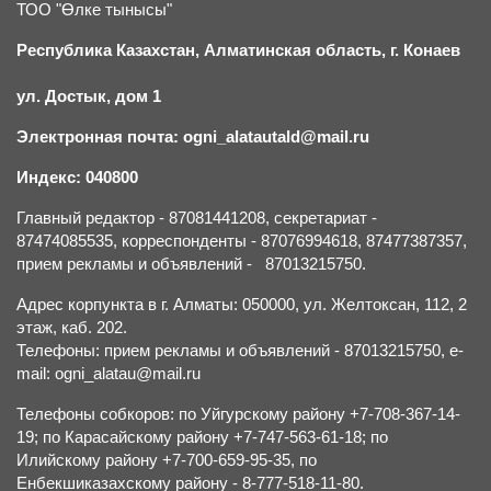
ТОО "Өлке тынысы"
Республика Казахстан, Алматинская область, г.
К
онаев
ул. Достык, дом 1
Электронная почта: ogni_alatautald@mail.ru
Индекс: 040800
Главный редактор - 87081441208, секретариат -
87474085535, корреспонденты - 87076994618, 87477387357,
прием рекламы и объявлений - 87013215750.
Адрес корпункта в г. Алматы: 050000, ул. Желтоксан, 112, 2
этаж, каб. 202.
Телефоны: прием рекламы и объявлений - 87013215750, e-
mail: ogni_alatau@mail.ru
Телефоны собкоров: по Уйгурскому району +7-708-367-14-
19; по Карасайскому району +7-747-563-61-18; по
Илийскому району +7-700-659-95-35, по
Енбекшиказахскому району - 8-777-518-11-80.