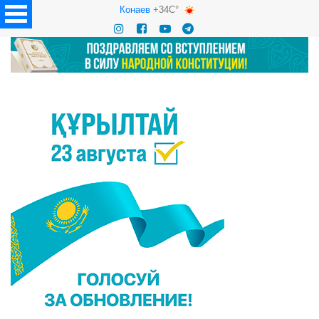
Конаев
+34C°