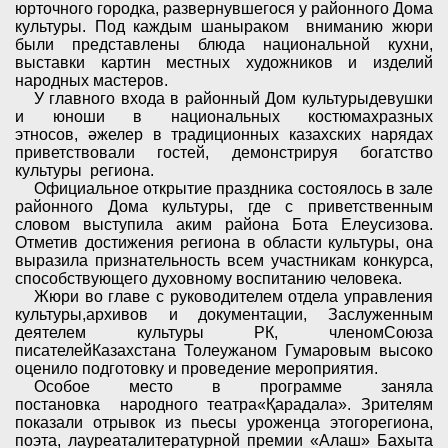
юрточного городка, развернувшегося у районного Дома
культуры.
Под каждым шаныраком
вниманию жюри
были представлены блюда национальной кухни,
выставки картин местных художников и изделий
народных мастеров.
У главного входа в районный Дом культурыдевушки
и юноши в национальных костюмахразных
этносов,
ә
желер в традиционных казахских нарядах
приветствовали гостей, демонстрируя богатство
культуры региона.
Официальное открытие праздника состоялось в зале
районного Дома культуры, где с приветственным
словом выступила аким района Бота Елеусизова.
Отметив достижения региона в области культуры, она
выразила признательность всем участникам конкурса,
способствующего духовному воспитанию человека.
Жюри во главе с руководителем отдела управления
культуры,архивов и документации, Заслуженным
деятелем культуры РК, членомСоюза
писателейКазахстана Толеужаном Гумаровым
в
ысоко
оценило подготовку и проведение мероприятия.
Особое место в программе заняла
постановка народного театра«
Қ
арадала». Зрителям
показали отрывок из пьесы уроженца этогорегиона,
поэта, лауреаталитературной премии «Алаш» Бахыта