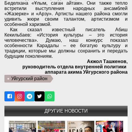
Беделхана «
Ұлым, саған айтам». Они также тепло
встретили выступления народных
ансамблей
«Жазерке» и «Арзу». Артисты нашего района смогли
удивить жюри своим талантом, артистизмом и
особенной харизмой.
Как сказал
известный писатель
Абиш
Кекил
ь
баев
:
«История культуры – это история
человечества». Думаю, наш конкурс показал
особенности Карадалы – е
е
богатую культуру и
традиции, которые мы должны сохранить и передать
будущим поколениям.
Акжол Ташкенов,
руководитель отдела внутренней политики
аппарата акима Уйгурского района
Уйгурский район
ДРУГИЕ НОВОСТИ