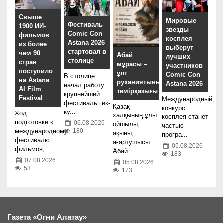
Свыше
Мировые
Фестиваль
1900 ИИ-
звезды
Comic Con
фильмов
косплея
Astana 2026
из более
выберут
стартовал в
чем 90
Абай
лучших
столице
стран
мұрасы –
участников
поступило
ұлт
Comic Con
В столице
на Astana
руханиятының
Astana 2026
начал работу
AI Film
темірқазығы
крупнейший
Festival
Международный
фестиваль гик-
Қазақ
конкурс
ку...
Ход
халқының ұлы
косплея станет
подготовки к
06.08.2026
ойшылы,
частью
180
международному
ақыны,
програ...
фестивалю
ағартушысы
05.08.2026
фильмов,...
Абай...
183
07.08.2026
05.08.2026
53
173
Газета «Огни Алатау»