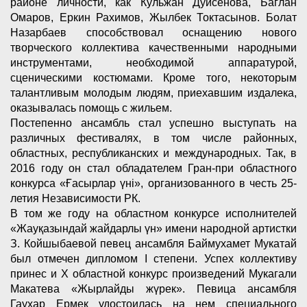
районе личности, как Кульжан Дуйсенова, Баглан
Омаров, Еркин Рахимов, Жылбек Токтасынов. Болат
Назарбаев способствовал оснащению нового
творческого коллектива качественными народными
инструментами, необходимой аппаратурой,
сценическими костюмами. Кроме того, некоторым
талантливым молодым людям, приехавшим издалека,
оказывалась помощь с жильем.
Постепенно ансамбль стал успешно выступать на
различных фестивалях, в том числе районных,
областных, республиканских и международных. Так, в
2016 году он стал обладателем Гран-при областного
конкурса «Ғасырлар үні», организованного в честь 25-
летия Независимости РК.
В том же году на областном конкурсе исполнителей
«Жауқазындай жайдарлы үн» имени народной артистки
З. Койшыбаевой певец ансамбля Баймухамет Мукатай
был отмечен дипломом I степени. Успех коллективу
принес и Х областной конкурс произведений Мукагали
Макатева «Жырлайды жүрек». Певица ансамбля
Гаухар Ермек удостоилась на нем специального