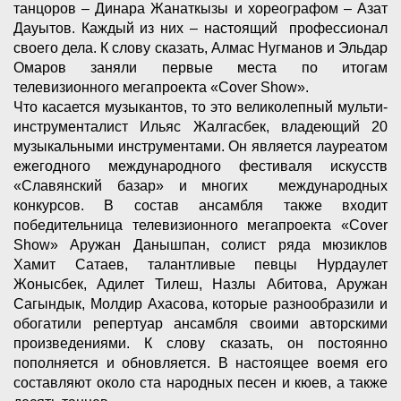
танцоров – Динара Жанаткызы и хореографом – Азат
Дауытов. Каждый из них – настоящий профессионал
своего дела. К слову сказать, Алмас Нугманов и Эльдар
Омаров заняли первые места по итогам
телевизионного мегапроекта «Cover Show».
Что касается музыкантов, то это великолепный мульти-
инструменталист Ильяс Жалгасбек, владеющий 20
музыкальными инструментами. Он является лауреатом
ежегодного международного фестиваля искусств
«Славянский базар» и многих международных
конкурсов. В состав ансамбля также входит
победительница телевизионного мегапроекта «Cover
Show» Аружан Данышпан, солист ряда мюзиклов
Хамит Сатаев, талантливые певцы Нурдаулет
Жонысбек, Адилет Тилеш, Назлы Абитова, Аружан
Сагындык, Молдир Ахасова, которые разнообразили и
обогатили репертуар ансамбля своими авторскими
произведениями. К слову сказать, он постоянно
пополняется и обновляется. В настоящее воемя его
составляют около ста народных песен и кюев, а также