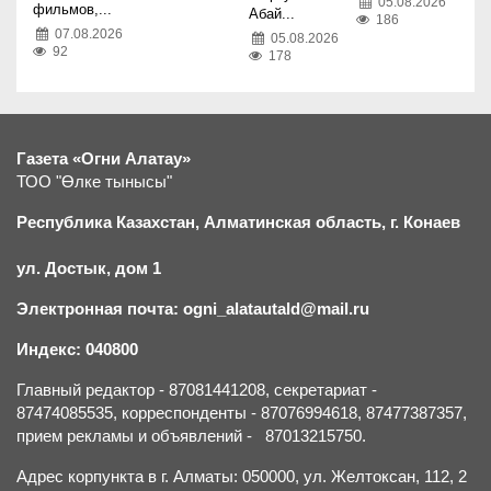
05.08.2026
фильмов,...
Абай...
186
07.08.2026
05.08.2026
92
178
Газета «Огни Алатау»
ТОО "Өлке тынысы"
Республика Казахстан, Алматинская область, г.
К
онаев
ул. Достык, дом 1
Электронная почта: ogni_alatautald@mail.ru
Индекс: 040800
Главный редактор - 87081441208, секретариат -
87474085535, корреспонденты - 87076994618, 87477387357,
прием рекламы и объявлений - 87013215750.
Адрес корпункта в г. Алматы: 050000, ул. Желтоксан, 112, 2