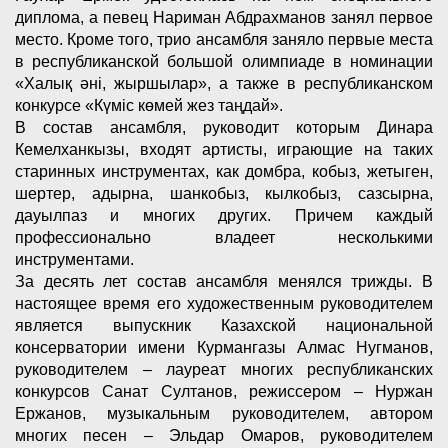
диплома, а певец Нариман Абдрахманов занял первое
место. Кроме того, трио ансамбля заняло первые места
в республиканской большой олимпиаде в номинации
«Халық әні, жыршылар», а также в республиканском
конкурсе «Күміс көмей жез таңдай».
В состав ансамбля, руководит которым Динара
Кемелханкызы, входят артисты, играющие на таких
старинных инструментах, как домбра, кобыз, жетыген,
шертер, адырна, шанкобыз, кылкобыз, сазсырна,
дауылпаз и многих других. Причем каждый
профессионально владеет несколькими
инструментами.
За десять лет состав ансамбля менялся трижды. В
настоящее время его художественным руководителем
является выпускник Казахской национальной
консерватории имени Курмангазы Алмас Нугманов,
руководителем – лауреат многих республиканских
конкурсов Санат Султанов, режиссером – Нуржан
Ержанов, музыкальным руководителем, автором
многих песен – Эльдар Омаров, руководителем