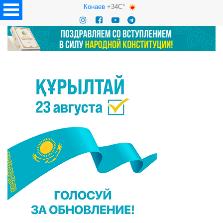
Конаев
+34C°