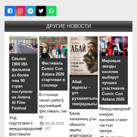
ДРУГИЕ НОВОСТИ
Свыше
Мировые
Фестиваль
1900 ИИ-
звезды
Comic Con
фильмов
косплея
Astana 2026
из более
выберут
стартовал в
чем 90
Абай
лучших
столице
стран
мұрасы –
участников
поступило
ұлт
Comic Con
В столице
на Astana
руханиятының
Astana 2026
начал работу
AI Film
темірқазығы
крупнейший
Festival
Международный
фестиваль гик-
Қазақ
конкурс
ку...
Ход
халқының ұлы
косплея станет
подготовки к
06.08.2026
ойшылы,
частью
187
международному
ақыны,
програ...
фестивалю
ағартушысы