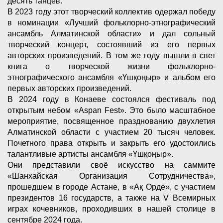
десять танцев.
В 2023 году этот творческий коллектив одержал победу
в номинации «Лучший фольклорно-этнографический
ансамбль Алматинской области» и дал сольный
творческий концерт, состоявший из его первых
авторских произведений. В том же году вышли в свет
книга о творческой жизни фольклорно-
этнографического ансамбля «Үшқоңыр» и альбом его
первых авторских произведений.
В 2024 году в Конаеве состоялся фестиваль под
открытым небом «Aspan Fest». Это было масштабное
мероприятие, посвященное празднованию двухлетия
Алматинской области с участием 20 тысяч человек.
Почетного права открыть и закрыть его удостоились
талантливые артисты ансамбля «Үшқоңыр».
Они представили своё искусство на саммите
«Шанхайская Организация Сотрудничества»,
прошедшем в городе Астане, в «Ақ Орде», с участием
президентов 16 государств, а также на V Всемирных
играх кочевников, проходивших в нашей столице в
сентябре 2024 года.