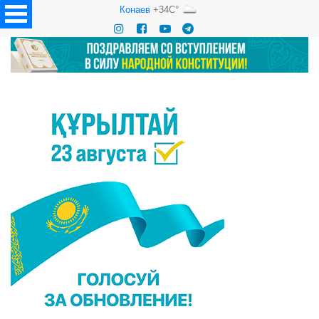
Конаев
+34C°