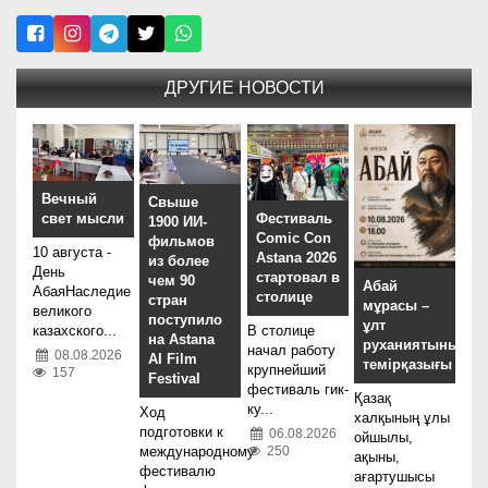
ДРУГИЕ НОВОСТИ
Вечный
Свыше
свет мысли
Фестиваль
1900 ИИ-
Comic Con
фильмов
10 августа -
Astana 2026
из более
День
стартовал в
чем 90
Абай
АбаяНаследие
столице
стран
мұрасы –
великого
поступило
ұлт
казахского...
В столице
на Astana
руханиятының
начал работу
08.08.2026
AI Film
темірқазығы
крупнейший
157
Festival
фестиваль гик-
Қазақ
ку...
Ход
халқының ұлы
подготовки к
06.08.2026
ойшылы,
250
международному
ақыны,
фестивалю
ағартушысы