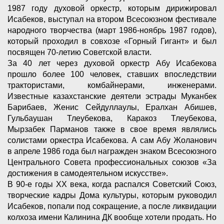
1987 году духовой оркестр, которым дирижировал
Исабеков, выступал на втором Всесоюзном фестивале
народного творчества (март 1986-ноябрь 1987 годов),
который проходил в совхозе «Горный Гигант» и был
посвящен 70-летию Советской власти.
За 40 лет через духовой оркестр Абу Исабекова
прошло более 100 человек, ставших впоследствии
трактористами, комбайнерами, инженерами.
Известные казахстанские деятели эстрады Муканбек
Барибаев, Женис Сейдуллаулы, Ералхан Абишев,
Гульбаушан Тлеубекова, Каракоз Тлеубекова,
Мырзабек Парманов также в свое время являлись
солистами оркестра Исабекова. А сам Абу Жоланович
в апреле 1986 года был награжден знаком Всесоюзного
Центрального Совета профессиональных союзов «За
достижения в самодеятельном искусстве».
В 90-е годы ХХ века, когда распался Советский Союз,
творческие кадры Дома культуры, которым руководил
Исабеков, попали под сокращение, а после ликвидации
колхоза имени Калинина ДК вообще хотели продать. Но