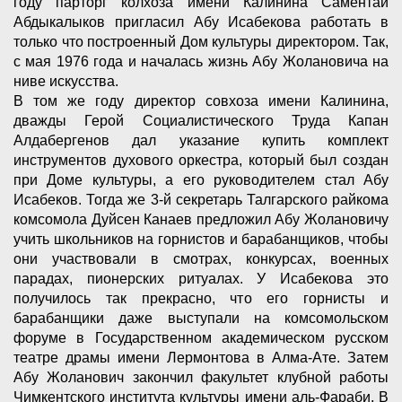
году парторг колхоза имени Калинина Саментай
Абдыкалыков пригласил Абу Исабекова работать в
только что построенный Дом культуры директором. Так,
с мая 1976 года и началась жизнь Абу Жолановича на
ниве искусства.
В том же году директор совхоза имени Калинина,
дважды Герой Социалистического Труда Капан
Алдабергенов дал указание купить комплект
инструментов духового оркестра, который был создан
при Доме культуры, а его руководителем стал Абу
Исабеков. Тогда же 3-й секретарь Талгарского райкома
комсомола Дуйсен Канаев предложил Абу Жолановичу
учить школьников на горнистов и барабанщиков, чтобы
они участвовали в смотрах, конкурсах, военных
парадах, пионерских ритуалах. У Исабекова это
получилось так прекрасно, что его горнисты и
барабанщики даже выступали на комсомольском
форуме в Государственном академическом русском
театре драмы имени Лермонтова в Алма-Ате. Затем
Абу Жоланович закончил факультет клубной работы
Чимкентского института культуры имени аль-Фараби. В