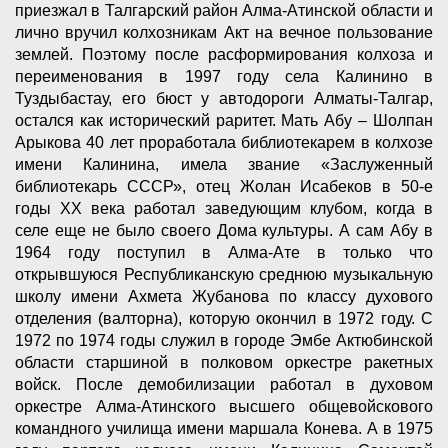
приезжал в Талгарский район Алма-Атинской области и
лично вручил колхозникам Акт на вечное пользование
землей. Поэтому после расформирования колхоза и
переименования в 1997 году села Калинино в
Туздыбастау, его бюст у автодороги Алматы-Талгар,
остался как исторический раритет. Мать Абу – Шолпан
Арыкова 40 лет проработала библиотекарем в колхозе
имени Калинина, имела звание «Заслуженный
библиотекарь СССР», отец Жолан Исабеков в 50-е
годы ХХ века работал заведующим клубом, когда в
селе еще не было своего Дома культуры. А сам Абу в
1964 году поступил в Алма-Ате в только что
открывшуюся Республиканскую среднюю музыкальную
школу имени Ахмета Жубанова по классу духового
отделения (валторна), которую окончил в 1972 году. С
1972 по 1974 годы служил в городе Эмбе Актюбинской
области старшиной в полковом оркестре ракетных
войск. После демобилизации работал в духовом
оркестре Алма-Атинского высшего общевойскового
командного училища имени маршала Конева. А в 1975