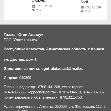
фильмов,...
Абай...
07.08.2026
05.08.2026
207
202
Газета «Огни Алатау»
ТОО "Өлке тынысы"
Республика Казахстан, Алматинская область, г.
К
онаев
ул. Достык, дом 1
Электронная почта: ogni_alatautald@mail.ru
Индекс: 040800
Главный редактор - 87081441208, секретариат -
87474085535, корреспонденты - 87076994618, 87477387357,
прием рекламы и объявлений - 87013215750.
Адрес корпункта в г. Алматы: 050000, ул. Желтоксан, 112, 2