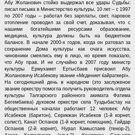
Абу Жоланович стойко выдержал все удары Судьбы:
писал письма в Министерство культуры, 10 лет – с 1997
по 2007 годы – работал без зарплаты, свет, паровое
отопление проводил за свой счет, доказывая, что с
нашими богатейшими ресурсами образование,
медицина, культура должны быть на бюджетном
балансе. В начале 2000-х годов, когда он ратовал за
сохранение Дома культуры как очага искусства,
чиновники смеялись ему в лицо, но время показало,
что Абу прав. И не случайно в 2007 году министр
культуры Ермухамет Ертысбаев присвоил Абу
Жолановичу Исабекову звание «Мєдениет ќайраткері».
На сегодняшний день в народном (это заслуженое
звание оркестру помогла получить руководитель отдела
культуры Талгарского районного акимата Фатима
Бегембаева) духовом оркестре села Туздыбастау на
общественных началах работают 12 человек: Абу
Исабеков (баритон), Серикжан Исабеков (1-й корнет,
солист), Канат Оспанов (1-й корнет, помощник), Гайдар
Оспанов (2-й корнет), Нурал Камыспаев (тенор-2),