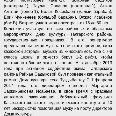
Асхат Калмурзаев (альт-2), Кахарман Садыков
(валторна-1), Таулан Саханов (валторна-1), Акжол
Аматай (тенор-1), Болат Кесикбаев (малый барабан),
Ерик Чункенеев (большой барабан), Олжас Исабеков
(бас Б). Возраст участников оркестра – от 15 до 60 лет.
Коллектив участвует во всех районных и областных
мероприятиях, днях культуры Талгарского района,
государственных праздниках. В его репертуаре
представлены ретро-музыка советского времени, хиты
казахской эстрады, музыка из кинофильмов. Уже с 7-8
класса школы в оркестр берут 1-2 ребят, чтобы
постоянно обновлялся его состав. А в декабре 2013
года при активном содействии акима Талгарского
района Райхан Садыковой был проведен капитальный
ремонт Дома культуры села Туздыбастау. С 1 февраля
2017 года его директором является Маргарита
Заркинбековна Исабаева, в свое время с красным
дипломом закончившая библиотечный факультет
Казахского женского педагогического института и 40
лет бескорыстно помогавшая мужу на посту директора
Дома культуры.