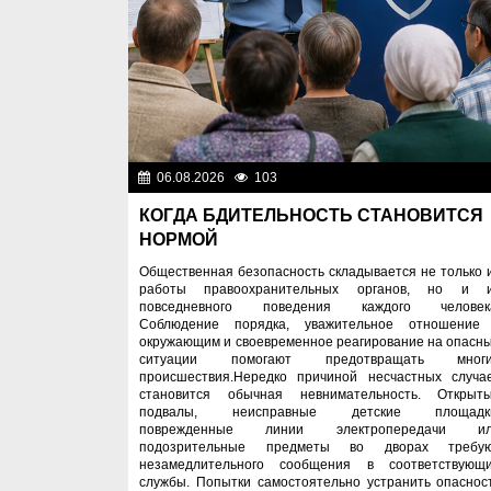
06.08.2026
103
Правопоряд
КОГДА БДИТЕЛЬНОСТЬ СТАНОВИТСЯ
НОРМОЙ
Общественная безопасность складывается не только 
работы правоохранительных органов, но и 
повседневного поведения каждого человек
Соблюдение порядка, уважительное отношение
окружающим и своевременное реагирование на опасн
ситуации помогают предотвращать мног
происшествия.Нередко причиной несчастных случа
становится обычная невнимательность. Открыт
подвалы, неисправные детские площадк
поврежденные линии электропередачи и
подозрительные предметы во дворах требу
незамедлительного сообщения в соответствующ
службы. Попытки самостоятельно устранить опаснос