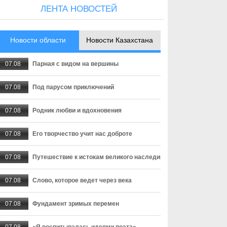
ЛЕНТА НОВОСТЕЙ
Новости области
Новости Казахстана
07.08
Парная с видом на вершины
07.08
Под парусом приключений
07.08
Родник любви и вдохновения
07.08
Его творчество учит нас доброте
07.08
Путешествие к истокам великого наследия
07.08
Слово, которое ведет через века
07.08
Фундамент зримых перемен
07.08
«Я воспитывалась идеями поэта»