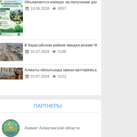
Объявляется конкурс на получение долгосрочного гранта д
07.08
Защита детей требует совместных действий
10.06.2026
6057
07.08
Свыше 1900 ИИ-фильмов из более чем 90 стран поступило на Ast
07.08
У граждан высокие ожидания от выборов в Курултай – опрос о
В Карасайском районе введен режим ЧС местного масштаба
07.08
ОТБАСЫ – ОТАН ҚОРҒАУШЫНЫҢ БЕРІК ТІРЕГІ
02.07.2026
5166
07.08
Еліміздің ертеңі – әрбір азаматтың таңдауында
Алматы облысында орман өрттерінің алдын алу жұмыстары
07.08
Более 100 объектов планируется построить в Алматинской обл
03.07.2026
5152
07.08
Юбилейная выставка клуба открыла свои двери
07.08
Безопасный атом начинается с науки: какую роль играют иссл
ПАРТНЕРЫ
07.08
Вот оно – счастье
Акимат Алматинской области
07.08
КАК ЛЕГКО НАЙТИ СВОЙ УЧАСТОК ДЛЯ ГОЛОСОВАНИЯ? ЗАП