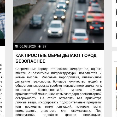
ок
06.08.2026
87
Правопорядок
КАК ПРОСТЫЕ МЕРЫ ДЕЛАЮТ ГОРОД
БЕЗОПАСНЕЕ
из
из
Современные города становятся комфортнее, однако
а.
вместе с развитием инфраструктуры появляются и
 к
новые вызовы. Массовые мероприятия, интенсивное
ые
движение транспорта, большое количество людей в
ие
общественных местах требуют повышенного внимания к
ев
вопросам безопасности.Во многих случаях
ые
происшествий можно избежать благодаря элементарной
и,
осторожности. Не стоит оставлять без присмотра
ли
личные вещи, игнорировать подозрительные предметы
ют
или проходить мимо ситуаций, которые могут
ие
представлять опасность для окружающих. При
ть
обнаружении подобных фактов необходимо