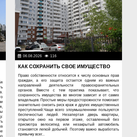
ок
06.08.2026
116
Правопорядок
КАК СОХРАНИТЬ СВОЕ ИМУЩЕСТВО
Право собственности относится к числу основных прав
граждан, а его защита остается одним из важных
бя
направлений деятельности правоохранительных
ть
органов. Вместе с тем практика показывает, что
а.
сохранность имущества во многом зависит и от самих
то
владельцев. Простые меры предосторожности помогают
ми
значительно снизить риск краж и других имущественных
я,
преступлений.Чаще всего злоумышленники пользуются
ны
беспечностью людей. Незапертая дверь квартиры,
у.
открытое окно на первом этаже, оставленный без
ть
присмотра велосипед или незакрытый автомобиль
на
становятся легкой добычей. Поэтому важно выработать
не
привычку всег...
но