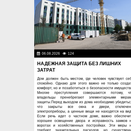
06.08.2026
124
Правопоряд
НАДЕЖНАЯ ЗАЩИТА БЕЗ ЛИШНИХ
ЗАТРАТ
Дом должен быть местом, где человек чувствует се
спокойно. Однако для этого важно не только созда
комфорт, но и позаботиться о безопасности имуществ
Многие преступления совершаются потому, ч
владельцы пренебрегают элементарными мера
защиты.Перед выходом из дома необходимо убедитьс
что закрыты все окна и двери, отключе
электроприборы, а ценные вещи не находятся на вид
Если речь идет о частном доме, важно обеспечи
хорошее освещение двора и исправность замков 
воротах и хозяйственных постройках. Эти меры 
требуют значительных расходов, но существен