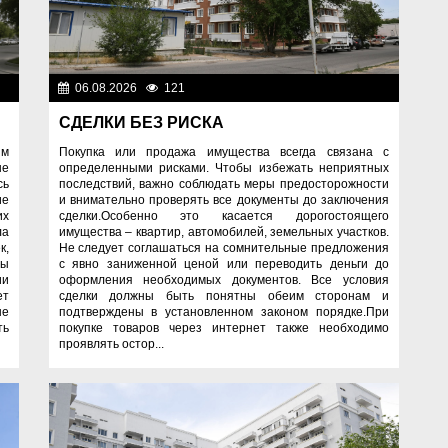
06.08.2026
121
Правопорядок
ок
СДЕЛКИ БЕЗ РИСКА
Покупка или продажа имущества всегда связана с
ым
определенными рисками. Чтобы избежать неприятных
ые
последствий, важно соблюдать меры предосторожности
сь
и внимательно проверять все документы до заключения
ие
сделки.Особенно это касается дорогостоящего
их
имущества – квартир, автомобилей, земельных участков.
ла
Не следует соглашаться на сомнительные предложения
к,
с явно заниженной ценой или переводить деньги до
ды
оформления необходимых документов. Все условия
ии
сделки должны быть понятны обеим сторонам и
ет
подтверждены в установленном законом порядке.При
не
покупке товаров через интернет также необходимо
ть
проявлять остор...