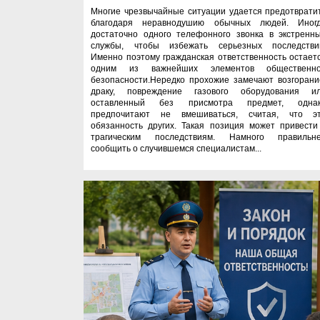
Многие чрезвычайные ситуации удается предотврати
благодаря неравнодушию обычных людей. Иног
достаточно одного телефонного звонка в экстренн
службы, чтобы избежать серьезных последстви
Именно поэтому гражданская ответственность остает
одним из важнейших элементов общественн
безопасности.Нередко прохожие замечают возгорани
драку, повреждение газового оборудования и
оставленный без присмотра предмет, одна
предпочитают не вмешиваться, считая, что э
обязанность других. Такая позиция может привести
трагическим последствиям. Намного правильн
сообщить о случившемся специалистам...