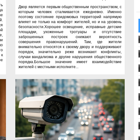
ть
Двор является первым общественным пространством, с
да
которым человек сталкивается ежедневно. Именно
ые
поэтому состояние придомовых территорий напрямую
й.
влияет не только на комфорт жителей, но и на уровень
ся
безопасности.Хорошее освещение, исправные детские
ой
площадки, ухоженные тротуары и отсутствие
е,
заброшенных построек снижают вероятность
ли
совершения правонарушений. Там, где жители
ко
внимательно относятся к своему двору и поддерживают
то
порядок, значительно реже возникают конфликты,
 к
случаи вандализма и другие нарушения общественного
ее
порядка.Большое значение имеет взаимодействие
жителей с местными исполните...