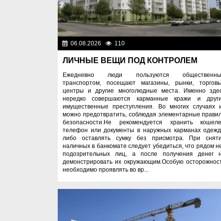
06.08.2026
110
Правопоряд
ЛИЧНЫЕ ВЕЩИ ПОД КОНТРОЛЕМ
Ежедневно люди пользуются общественн
транспортом, посещают магазины, рынки, торгов
центры и другие многолюдные места. Именно зде
нередко совершаются карманные кражи и друг
имущественные преступления. Во многих случаях 
можно предотвратить, соблюдая элементарные прави
безопасности.Не рекомендуется хранить кошеле
телефон или документы в наружных карманах одеж
либо оставлять сумку без присмотра. При снят
наличных в банкомате следует убедиться, что рядом н
подозрительных лиц, а после получения денег 
демонстрировать их окружающим.Особую осторожнос
необходимо проявлять во вр...