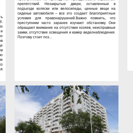
препятствий. Незакрытые двери, оставленные в
подъезде коляски или велосипеды, ценные вещи на
сиденье автомобиля – все это создает благоприятные
ть
условия для правонарушений.Важно помнить, что
б.
преступники часто заранее изучают обстановку. Они
их
обращают внимание на отсутствие хозяев, неисправные
 и
замки, отсутствие освещения и камер видеонаблюдения.
но
Поэтому стоит поз...
ов
ще
ым
во
ля
хо
ся