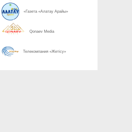
07.08
Слово ведет к знаниям
«Газета «Алатау Арайы»
07.08
Құрылтай сайлауы: өңірлерде саяси күнтәртібі қалай түзіледі?
Qonaev Media
07.08
Курултай-2026: партии вернулись в регионы после дебатов
Телекомпания «Жетісу»