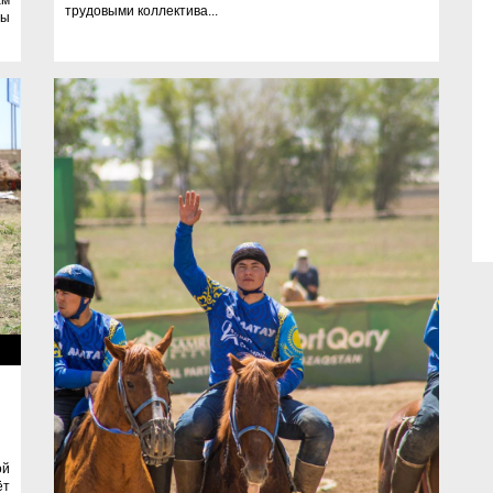
трудовыми коллектива...
ны
у!
ой
ёт