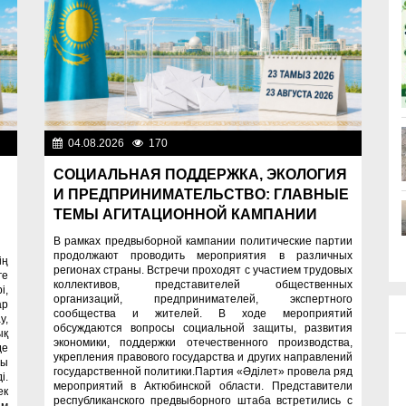
ти
04.08.2026
170
Важные новости
СОЦИАЛЬНАЯ ПОДДЕРЖКА, ЭКОЛОГИЯ
И ПРЕДПРИНИМАТЕЛЬСТВО: ГЛАВНЫЕ
ТЕМЫ АГИТАЦИОННОЙ КАМПАНИИ
В рамках предвыборной кампании политические партии
продолжают проводить мероприятия в различных
ің
регионах страны. Встречи проходят с участием трудовых
ге
коллективов, представителей общественных
і,
организаций, предпринимателей, экспертного
ар
сообщества и жителей. В ходе мероприятий
у,
обсуждаются вопросы социальной защиты, развития
ық
экономики, поддержки отечественного производства,
де
укрепления правового государства и других направлений
сы
государственной политики.Партия «Әділет» провела ряд
і.
мероприятий в Актюбинской области. Представители
ек
республиканского предвыборного штаба встретились с
ам