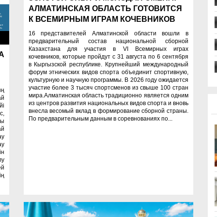
АЛМАТИНСКАЯ ОБЛАСТЬ ГОТОВИТСЯ
К ВСЕМИРНЫМ ИГРАМ КОЧЕВНИКОВ
16 представителей Алматинской области вошли в
ти
предварительный состав национальной сборной
Казахстана для участия в VI Всемирных играх
А
кочевников, которые пройдут с 31 августа по 6 сентября
в Кыргызской республике. Крупнейший международный
форум этнических видов спорта объединит спортивную,
культурную и научную программы. В 2026 году ожидается
участие более 3 тысяч спортсменов из свыше 100 стран
ың
мира.Алматинская область традиционно является одним
ай
из центров развития национальных видов спорта и вновь
йі
внесла весомый вклад в формирование сборной страны.
с,
По предварительным данным в соревнованиях по...
лы
ай
ау
ау
ін
лу
ей
ің