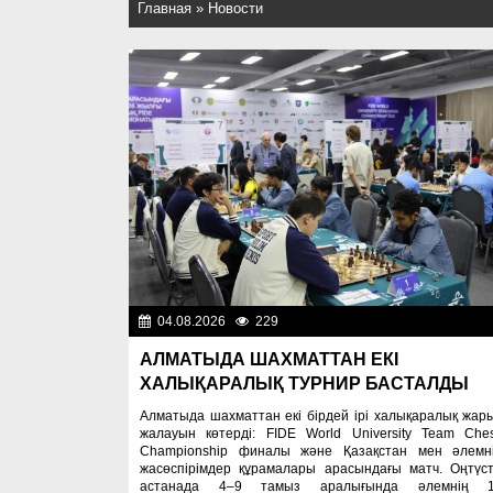
Главная
»
Новости
04.08.2026
229
Спорт и тур
АЛМАТЫДА ШАХМАТТАН ЕКІ
ХАЛЫҚАРАЛЫҚ ТУРНИР БАСТАЛДЫ
Алматыда шахматтан екі бірдей ірі халықаралық жар
жалауын көтерді: FIDE World University Team Che
Championship финалы және Қазақстан мен әлемн
жасөспірімдер құрамалары арасындағы матч. Оңтүст
астанада 4–9 тамыз аралығында әлемнің 