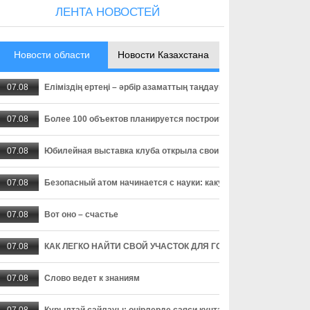
ЛЕНТА НОВОСТЕЙ
Новости области
Новости Казахстана
07.08
Еліміздің ертеңі – әрбір азаматтың таңдауында
07.08
Более 100 объектов планируется построить в Алматинской обл
07.08
Юбилейная выставка клуба открыла свои двери
07.08
Безопасный атом начинается с науки: какую роль играют иссл
07.08
Вот оно – счастье
07.08
КАК ЛЕГКО НАЙТИ СВОЙ УЧАСТОК ДЛЯ ГОЛОСОВАНИЯ? ЗАП
07.08
Слово ведет к знаниям
07.08
Құрылтай сайлауы: өңірлерде саяси күнтәртібі қалай түзіледі?