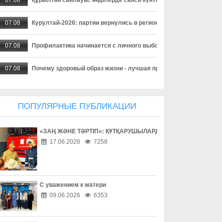
07.08
Курултай-2026: партии вернулись в регионы после дебатов
07.08
Профилактика начинается с личного выбора
07.08
Почему здоровый образ жизни - лучшая профилактика
07.08
Алкоголь и дорога несовместимы
ПОПУЛЯРНЫЕ ПУБЛИКАЦИИ
07.08
Когда страдает вся семья
«ЗАҢ ЖӘНЕ ТӘРТІП»: ҚҰТҚАРУШЫЛАРДЫҢ ЕҢБЕГІМЕН ТАН
07.08
Почему профилактика алкоголизма касается каждого
17.06.2026
7258
07.08
Не молчите о насилии
07.08
Каждый ребенок заслуживает счастливое детство
С уважением к матери
09.06.2026
6353
07.08
Безопасность начинается с семьи