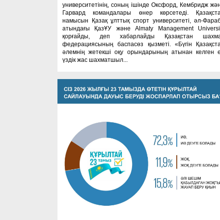
университетінің, соның ішінде Оксфорд, Кембридж жә
Гарвард командалары өнер көрсетеді. Қазақст
намысын Қазақ ұлттық спорт университеті, әл-Фара
атындағы ҚазҰУ және Almaty Management Universi
қорғайды, деп хабарлайды Қазақстан шахм
федерациясының баспасөз қызметі. «Бүгін Қазақст
әлемнің жетекші оқу орындарының атынан келген 
үздік жас шахматшыл...