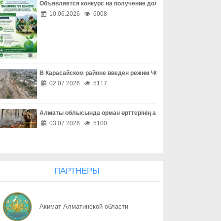
Объявляется конкурс на получение долгосрочного гранта д
07.08
Счастливое детство начинается дома
10.06.2026
6008
07.08
Помочь вовремя
07.08
Предупредить легче, чем вернуть
В Карасайском районе введен режим ЧС местного масштаба
07.08
Проверка перед сделкой обязательна
02.07.2026
5117
07.08
Берегите не только вещи, но и документы
Алматы облысында орман өрттерінің алдын алу жұмыстары
07.08
Соседи могут стать надежной защитой
03.07.2026
5100
07.08
Когда вежливость не должна быть безграничной
07.08
Руки должны держать руль
ПАРТНЕРЫ
07.08
Безопасное место в машине
Акимат Алматинской области
07.08
Шаг через дорогу