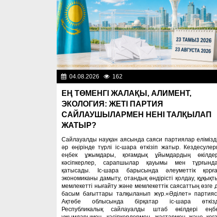
04.08.2026
162
Важные новос
ЕҢ ТӨМЕНГІ ЖАЛАҚЫ, АЛИМЕНТ,
ЭКОЛОГИЯ: ЖЕТІ ПАРТИЯ
САЙЛАУШЫЛАРМЕН НЕНІ ТАЛҚЫЛАП
ЖАТЫР?
Сайлауалды науқан аясында саяси партиялар елімізд
әр өңірінде түрлі іс-шара өткізіп жатыр. Кездесулер
еңбек ұжымдары, қоғамдық ұйымдардың өкілдер
кәсіпкерлер, сарапшылар қауымы мен тұрғынд
қатысады. Іс-шара барысында әлеуметтік қорға
экономиканы дамыту, отандық өндірісті қолдау, құқықт
мемлекетті нығайту және мемлекеттік саясаттың өзге 
басым бағыттары талқыланып жүр.«Әділет» партия
Ақтөбе облысында бірқатар іс-шара өткізд
Республикалық сайлауалды штаб өкілдері еңб
ұжымдарымен, кәсіпкерлермен, жастармен және қоғ