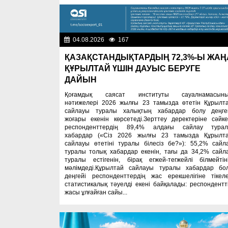
04.08.2026
167
Важные новос
ҚАЗАҚСТАНДЫҚТАРДЫҢ 72,3%-Ы ЖАҢ
ҚҰРЫЛТАЙ ҮШІН ДАУЫС БЕРУГЕ
ДАЙЫН
Қоғамдық саясат институты сауалнамасын
нәтижелері 2026 жылғы 23 тамызда өтетін Құрылт
сайлауы туралы халықтың хабардар болу деңге
жоғары екенін көрсетеді.Зерттеу деректеріне сәйке
респонденттердің 89,4% алдағы сайлау тура
хабардар («Сіз 2026 жылғы 23 тамызда Құрылт
сайлауы өтетіні туралы білесіз бе?»): 55,2% сайл
туралы толық хабардар екенін, тағы да 34,2% сайл
туралы естігенін, бірақ егжей-тегжейлі білмейтін
мәлімдеді.Құрылтай сайлауы туралы хабардар бо
деңгейі респонденттердің жас ерекшелігіне тікел
статистикалық тәуелді екені байқалады: респондентт
жасы ұлғайған сайы...