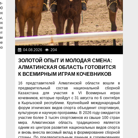
s-
00
ых
ы,
ых
х
ут
ми
ые
по
04.08.2026
204
Спорт и туризм
ЗОЛОТОЙ ОПЫТ И МОЛОДАЯ СМЕНА:
АЛМАТИНСКАЯ ОБЛАСТЬ ГОТОВИТСЯ
К ВСЕМИРНЫМ ИГРАМ КОЧЕВНИКОВ
16 представителей Алматинской области вошли в
предварительный состав национальной сборной
Казахстана для участия в VI Всемирных играх
кочевников, которые пройдут с 31 августа по 6 сентября
в Кыргызской республике. Крупнейший международный
форум этнических видов спорта объединит спортивную,
культурную и научную программы. В 2026 году ожидается
участие более 3 тысяч спортсменов из свыше 100 стран
мира. Алматинская область традиционно является
одним из центров развития национальных видов спорта
и вновь внесла весомый вклад в формирование сборной
страны. По предварительным данным в соревнованиях