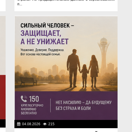
п...
ок
04.08.2026
215
Правопорядок