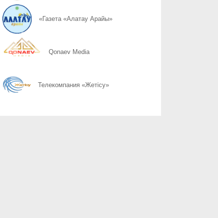
07.08
Ремень нужен каждому
«Газета «Алатау Арайы»
07.08
Тише едешь, дальше будешь
Qonaev Media
07.08
Наркопреступность можно остановить только вместе
Телекомпания «Жетісу»