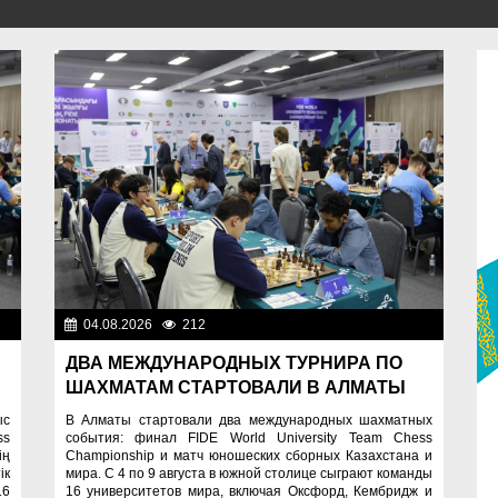
изм
04.08.2026
212
Спорт и туризм
ДВА МЕЖДУНАРОДНЫХ ТУРНИРА ПО
ШАХМАТАМ СТАРТОВАЛИ В АЛМАТЫ
ыс
В Алматы стартовали два международных шахматных
ss
события: финал FIDE World University Team Chess
ің
Championship и матч юношеских сборных Казахстана и
ік
мира. С 4 по 9 августа в южной столице сыграют команды
16
16 университетов мира, включая Оксфорд, Кембридж и