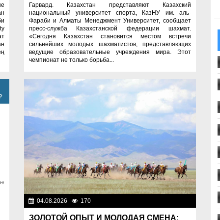
не
Гарвард. Казахстан представляют Казахский
ан
национальный университет спорта, КазНУ им. аль-
би
Фараби и Алматы Менеджмент Университет, сообщает
ty
пресс-служба Казахстанской федерации шахмат.
ат
«Сегодня Казахстан становится местом встречи
ан
сильнейших молодых шахматистов, представляющих
ең
ведущие образовательные учреждения мира. Этот
чемпионат не только борьба...
04.08.2026
170
Спорт и туризм
ЗОЛОТОЙ ОПЫТ И МОЛОДАЯ СМЕНА: