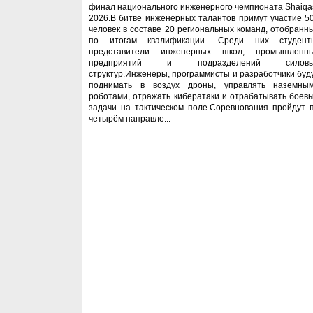
финал национального инженерного чемпионата Shaiqa
2026.В битве инженерных талантов примут участие 5
человек в составе 20 региональных команд, отобранн
по итогам квалификации. Среди них студент
представители инженерных школ, промышленн
предприятий и подразделений силовы
структур.Инженеры, программисты и разработчики буд
поднимать в воздух дроны, управлять наземны
роботами, отражать кибератаки и отрабатывать боев
задачи на тактическом поле.Соревнования пройдут 
четырём направле...