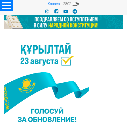
Конаев
+28C°