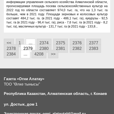
информации управления сельского хозяйства Алматинской области,
прогнозируемая площадь посева сельскохозяйственных культур на
2022 год по области составляет 974,0 тыс. га, что на 1,3 тыс. га
больше, чем в 2021 году. Площади зерновых и колосовых культур
составят 484,2 тыс. га. (в 2021 году - 486,1 тыс. га), кукурузы - 92,5
тыс. га (в 2021 году - 96,4 тыс. га), риса - 7,6 тыс. га (в 2021 году - 8,2
тыс. га), масличных культур - 131,7 тыс. га (в 2021 году - 133,8...
<<
1
…
2374
2375
2376
2377
2378
2379
2380
2381
2382
2383
2384
…
4208
>>
Газета «Огни Алатау»
ТОО "Өлке тынысы"
Республика Казахстан, Алматинская область, г.
К
онаев
ул. Достык, дом 1
Электронная почта: ogni_alatautald@mail.ru