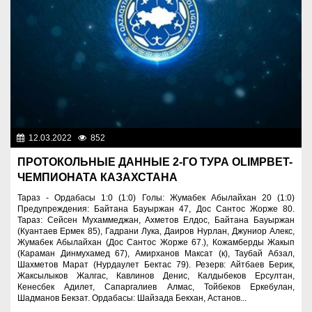
12.03.2022
852
Спорт и туризм
ПРОТОКОЛЬНЫЕ ДАННЫЕ 2-ГО ТУРА OLIMPBET-
ЧЕМПИОНАТА КАЗАХСТАНА
Тараз - Ордабасы 1:0 (1:0) Голы: Жумабек Абылайхан 20 (1:0)
Предупреждения: Байтана Бауыржан 47, Дос Сантос Жорже 80.
Тараз: Сейсен Мухаммеджан, Ахметов Елдос, Байтана Бауыржан
(Куантаев Ермек 85), Гадрани Лука, Даиров Нурлан, Джуниор Алекс,
Жумабек Абылайхан (Дос Сантос Жорже 67.), Кожамберды Жакып
(Караман Динмухамед 67), Амирханов Максат (к), Таубай Абзал,
Шахметов Марат (Нурдаулет Бектас 79). Резерв: Айтбаев Берик,
Жаксылыков Жалгас, Кавлинов Денис, Калдыбеков Ерсултан,
Кенесбек Адилет, Сапаргалиев Алмас, Тойбеков Еркебулан,
Шадманов Бекзат. Ордабасы: Шайзада Бекхан, Астанов...