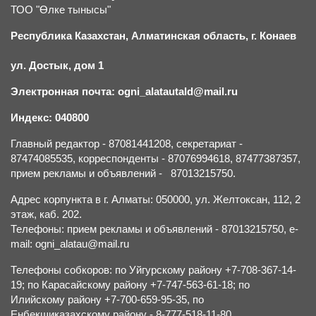
ТОО "Өлке тынысы"
Республика Казахстан, Алматинская область, г.
К
онаев
ул. Достык, дом 1
Электронная почта: ogni_alatautald@mail.ru
Индекс: 040800
Главный редактор - 87081441208, секретариат -
87474085535, корреспонденты - 87076994618, 87477387357,
прием рекламы и объявлений - 87013215750.
Адрес корпункта в г. Алматы: 050000, ул. Желтоксан, 112, 2
этаж, каб. 202.
Телефоны: прием рекламы и объявлений - 87013215750, e-
mail: ogni_alatau@mail.ru
Телефоны собкоров: по Уйгурскому району +7-708-367-14-
19; по Карасайскому району +7-747-563-61-18; по
Илийскому району +7-700-659-95-35, по
Енбекшиказахскому району - 8-777-518-11-80.