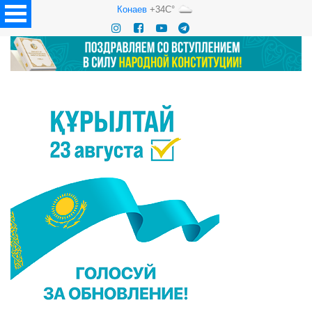
Конаев
+34C°