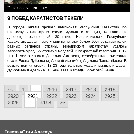
18.03.2021
1105
Спорт и туризм
9 ПОБЕД КАРАТИСТОВ ТЕКЕЛИ
В городе Текели прошел чемпионат Республики Казахстан по
шинкиокушинкай-каратэ среди мужчин и женщин, мальчиков и
девочек, посвященный 30-летию Независимости Республики
Казахстан. Два дня выступали на татами более 100 представителей
разных регионов страны. Текелийским каратистам удалось
завоевать в родных стенах 9 медалей. В возрастной категории 16-17
лет 1 место заняла Данелия Акатаева, серебряными призерами
стали Елена Дубровина, Асемай Акрамбек, Аделина Ташкенбаева. В
возрастной категории 18-23 года золотые медали выиграли Дарья
Дубровина и Аделина Ташкенбаева, награды бронзовой чекан...
<<
1
…
2916
2917
2918
2919
2920
2921
2922
2923
2924
2925
2926
…
4198
>>
Газета «Огни Алатау»