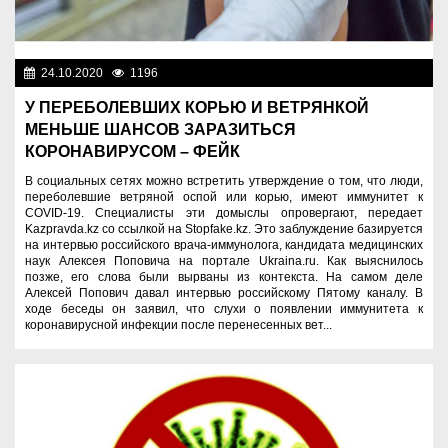
24.10.2020
1196
Новости Казахстана
У ПЕРЕБОЛЕВШИХ КОРЬЮ И ВЕТРЯНКОЙ
МЕНЬШЕ ШАНСОВ ЗАРАЗИТЬСЯ
КОРОНАВИРУСОМ – ФЕЙК
В социальных сетях можно встретить утверждение о том, что люди,
переболевшие ветряной оспой или корью, имеют иммунитет к
COVID-19. Специалисты эти домыслы опровергают, передает
Kazpravda.kz со ссылкой на Stopfake.kz. Это заблуждение базируется
на интервью российского врача-иммунолога, кандидата медицинских
наук Алексея Поповича на портале Ukraina.ru. Как выяснилось
позже, его слова были вырваны из контекста. На самом деле
Алексей Попович давал интервью российскому Пятому каналу. В
ходе беседы он заявил, что слухи о появлении иммунитета к
коронавирусной инфекции после перенесенных вет...