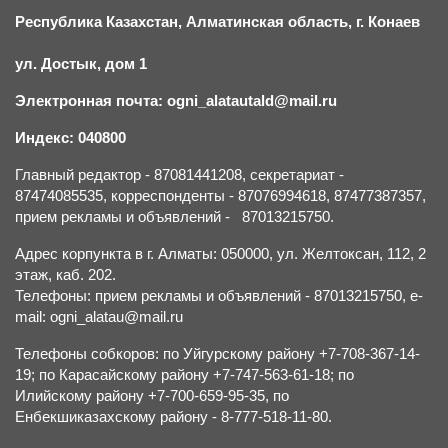
Республика Казахстан, Алматинская область, г.
К
онаев
ул. Достык, дом 1
Электронная почта: ogni_alatautald@mail.ru
Индекс: 040800
Главный редактор - 87081441208, секретариат -
87474085535, корреспонденты - 87076994618, 87477387357,
прием рекламы и объявлений - 87013215750.
Адрес корпункта в г. Алматы: 050000, ул. Желтоксан, 112, 2
этаж, каб. 202.
Телефоны: прием рекламы и объявлений - 87013215750, e-
mail: ogni_alatau@mail.ru
Телефоны собкоров: по Уйгурскому району +7-708-367-14-
19; по Карасайскому району +7-747-563-61-18; по
Илийскому району +7-700-659-95-35, по
Енбекшиказахскому району - 8-777-518-11-80.