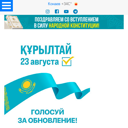
Конаев
+34C°