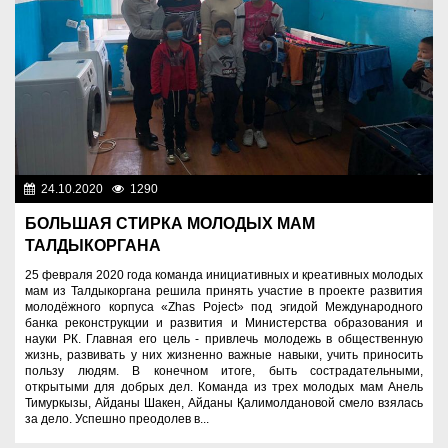
24.10.2020
1290
Социальная сфера
БОЛЬШАЯ СТИРКА МОЛОДЫХ МАМ
ТАЛДЫКОРГАНА
25 февраля 2020 года команда инициативных и креативных молодых
мам из Талдыкоргана решила принять участие в проекте развития
молодёжного корпуса «Zhas Poject» под эгидой Международного
банка реконструкции и развития и Министерства образования и
науки РК. Главная его цель - привлечь молодежь в общественную
жизнь, развивать у них жизненно важные навыки, учить приносить
пользу людям. В конечном итоге, быть сострадательными,
открытыми для добрых дел. Команда из трех молодых мам Анель
Тимуркызы, Айданы Шакен, Айданы Қалимолдановой смело взялась
за дело. Успешно преодолев в...