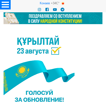
Конаев
+34C°