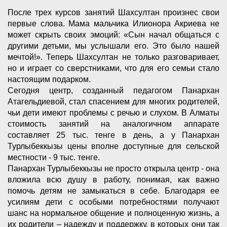
После трех курсов занятий Шахсултан произнес свои
первые слова. Мама мальчика Илионора Акриева не
может скрыть своих эмоций: «Сын начал общаться с
другими детьми, мы услышали его. Это было нашей
мечтой!». Теперь Шахсултан не только разговаривает,
но и играет со сверстниками, что для его семьи стало
настоящим подарком.
Сегодня центр, созданный педагогом Панархан
Атагельдиевой, стал спасением для многих родителей,
чьи дети имеют проблемы с речью и слухом. В Алматы
стоимость занятий на аналогичном аппарате
составляет 25 тыс. тенге в день, а у Панархан
Турлыбеккызы цены вполне доступные для сельской
местности - 9 тыс. тенге.
Панархан Турлыбеккызы не просто открыла центр - она
вложила всю душу в работу, понимая, как важно
помочь детям не замыкаться в себе. Благодаря ее
усилиям дети с особыми потребностями получают
шанс на нормальное общение и полноценную жизнь, а
их родители – надежду и поддержку, в которых они так