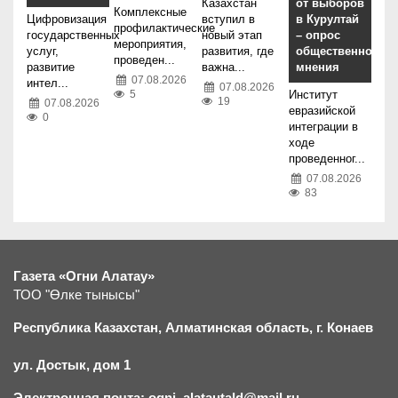
Казахстан
от выборов
Комплексные
Цифровизация
вступил в
в Курултай
профилактические
государственных
новый этап
– опрос
мероприятия,
услуг,
развития, где
общественного
проведен...
развитие
важна...
мнения
07.08.2026
интел...
07.08.2026
5
Институт
19
07.08.2026
евразийской
0
интеграции в
ходе
проведенног...
07.08.2026
83
Газета «Огни Алатау»
ТОО "Өлке тынысы"
Республика Казахстан, Алматинская область, г.
К
онаев
ул. Достык, дом 1
Электронная почта: ogni_alatautald@mail.ru