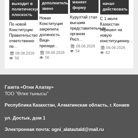
меняет
дополнительное
выходит в
начал
форму
звено
политическую
действовать
плоскость
Курултай стал
Новая
С 1 июля
высшим
Конституция
По новой
Казахстан
представительным
закрепила
Конституции
перешел на
органом
должность
Правительство
новую
Респ...
Вице-
ответственно
конституционну...
президе...
пе...
08.08.2026
08.08.2026
54
62
08.08.2026
08.08.2026
56
58
Газета «Огни Алатау»
ТОО "Өлке тынысы"
Республика Казахстан, Алматинская область, г.
К
онаев
ул. Достык, дом 1
Электронная почта: ogni_alatautald@mail.ru