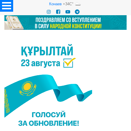
Конаев
+34C°