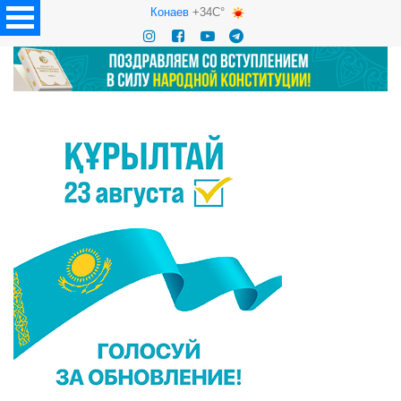
Конаев
+34C°