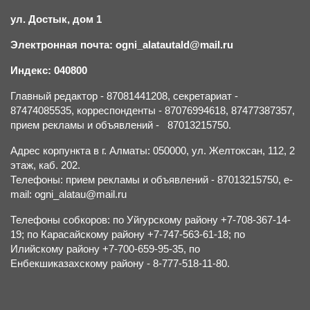
ул. Достык, дом 1
Электронная почта: ogni_alatautald@mail.ru
Индекс: 040800
Главный редактор - 87081441208, секретариат -
87474085535, корреспонденты - 87076994618, 87477387357,
прием рекламы и объявлений - 87013215750.
Адрес корпункта в г. Алматы: 050000, ул. Желтоксан, 112, 2
этаж, каб. 202.
Телефоны: прием рекламы и объявлений - 87013215750, e-
mail: ogni_alatau@mail.ru
Телефоны собкоров: по Уйгурскому району +7-708-367-14-
19; по Карасайскому району +7-747-563-61-18; по
Илийскому району +7-700-659-95-35, по
Енбекшиказахскому району - 8-777-518-11-80.