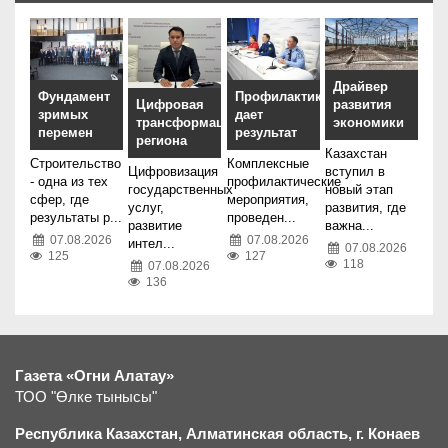
Драйвер
Фундамент
Профилактика
Цифровая
развития
зримых
дает
трансформация
экономики
перемен
результат
региона
Казахстан
Строительство
Комплексные
Цифровизация
вступил в
- одна из тех
профилактические
государственных
новый этап
сфер, где
мероприятия,
услуг,
развития, где
результаты р...
проведен...
развитие
важна...
07.08.2026
07.08.2026
интел...
07.08.2026
125
127
118
07.08.2026
136
Газета «Огни Алатау»
ТОО "Өлке тынысы"
Республика Казахстан, Алматинская область, г.
К
онаев