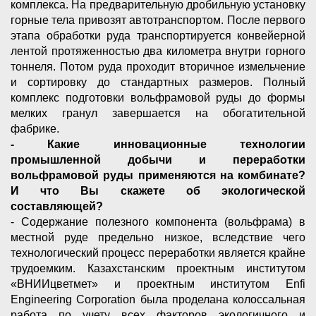
комплекса. На предварительную дробильную установку
горные тела привозят автотранспортом. После первого
этапа обработки руда транспортируется конвейерной
лентой протяженностью два километра внутри горного
тоннеля. Потом руда проходит вторичное измельчение
и сортировку до стандартных размеров. Полный
комплекс подготовки вольфрамовой руды до формы
мелких гранул завершается на обогатительной
фабрике.
- Какие инновационные технологии
промышленной добычи и переработки
вольфрамовой руды применяются на комбинате?
И что Вы скажете об экологической
составляющей?
- Содержание полезного компонента (вольфрама) в
местной руде предельно низкое, вследствие чего
технологический процесс переработки является крайне
трудоемким. Казахстанским проектным институтом
«ВНИИцветмет» и проектным институтом Enfi
Engineering Corporation была проделана колоссальная
работа по учету всех факторов экологичного и