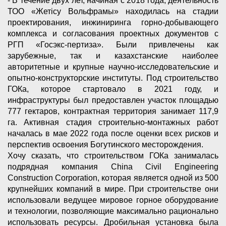
- В течение двух лет, начиная с 2018 года, деятельность
ТОО «Жетісу Вольфрамы» находилась на стадии
проектирования, инжиниринга горно-добывающего
комплекса и согласования проектных документов с
РГП «Госэкс-пертиза». Были привлечены как
зарубежные, так и казахстанские наиболее
авторитетные и крупные научно-исследовательские и
опытно-конструкторские институты. Под строительство
ГОКа, которое стартовало в 2021 году, и
инфраструктуры был предоставлен участок площадью
777 гектаров, контрактная территория занимает 117,9
га. Активная стадия строительно-монтажных работ
началась в мае 2022 года после оценки всех рисков и
перспектив освоения Богутинского месторождения.
Хочу сказать, что строительством ГОКа занималась
подрядная компания China Civil Engineering
Construction Corporation, которая является одной из 500
крупнейших компаний в мире. При строительстве они
использовали ведущее мировое горное оборудование
и технологии, позволяющие максимально рационально
использовать ресурсы. Дробильная установка была