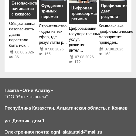
Безопасность
Фундамент
Профилактика
Цифровая
начинается
зримых
дает
трансформация
с каждого
перемен
результат
региона
Общественная
Строительство
Комплексные
Цифровизация
безопасность
- одна из тех
профилактические
государственных
давно
сфер, где
мероприятия,
услуг,
перестала
результаты р...
проведен...
развитие
быть иск...
07.08.2026
07.08.2026
интел...
08.08.2026
155
163
07.08.2026
36
172
Газета «Огни Алатау»
ТОО "Өлке тынысы"
Республика Казахстан, Алматинская область, г.
К
онаев
ул. Достык, дом 1
Электронная почта: ogni_alatautald@mail.ru