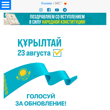
Конаев
+34C°