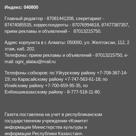
Индекс: 040800
Главный редактор - 87081441208, секретариат -
87474085535, корреспонденты - 87076994618, 87477387357,
прием рекламы и объявлений - 87013215750.
Адрес корпункта в г. Алматы: 050000, ул. Желтоксан, 112, 2
этаж, каб. 202.
Телефоны: прием рекламы и объявлений - 87013215750, e-
mail: ogni_alatau@mail.ru
Телефоны собкоров: по Уйгурскому району +7-708-367-14-
19; по Карасайскому району +7-747-563-61-18; по
Илийскому району +7-700-659-95-35, по
Енбекшиказахскому району - 8-777-518-11-80.
Газета поставлена на учет в республиканском
государственном учреждении «Комитет
информации Министерства культуры и
информации Республики Казахстан».