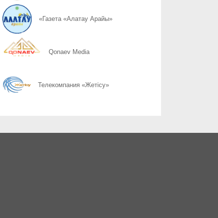
07.08
Чистота как добрая привычка
«Газета «Алатау Арайы»
07.08
Битва за путевку на «Қазақстан Барысы»
Qonaev Media
06.08
ҮАААЖ-да жол жүру ақысын төлеу тәртібі өзгерді: төлемді уа
Телекомпания «Жетісу»