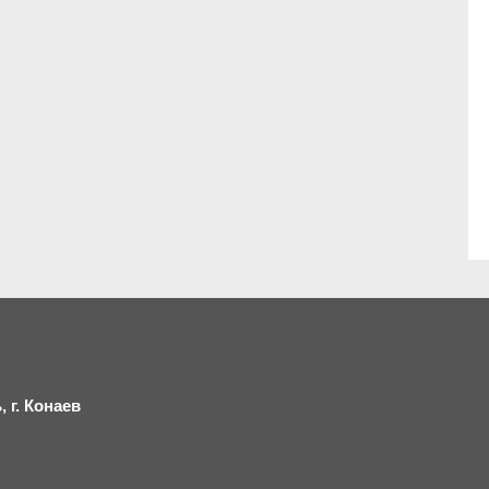
 г.
К
онаев