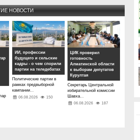
ГИЕ НОВОСТИ
,
ИИ, профессии
ЦИК проверил
тар
будущего и сельские
готовность
кадры - о чем спорили
Алматинской области
партии на теледебатах
к выборам депутатов
Курултая
Политические партии в
рамках предвыборной
Секретарь Центральной
кампании...
избирательной комиссии
лар
Шавха...
06.08.2026
150
06.08.2026
187