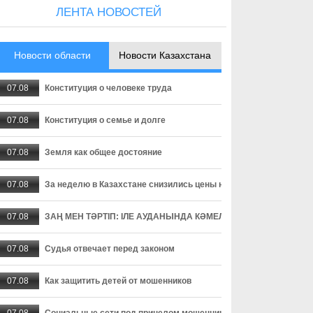
ЛЕНТА НОВОСТЕЙ
Новости области
Новости Казахстана
07.08
Конституция о человеке труда
07.08
Конституция о семье и долге
07.08
Земля как общее достояние
07.08
За неделю в Казахстане снизились цены на ряд социально зн
07.08
ЗАҢ МЕН ТӘРТІП: ІЛЕ АУДАНЫНДА КӘМЕЛЕТКЕ ТОЛМАҒАНДА
07.08
Судья отвечает перед законом
07.08
Как защитить детей от мошенников
07.08
Социальные сети под прицелом мошенников