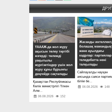
ДРУ
Жасанды интеллект
болашақ мамандық
ҮАААЖ-да жол жүру
және ауылдағы
ақысын төлеу тәртібі
кадрлар: партиялар
өзгерді: төлемді
теледебатта нені
уақытылы
талқылады
жүргізетіндер үшін жол
жүру құны бұрынғы
Сайлауалды науқан
деңгейде сақталады
аясында саяси партия
білім бе...
Қазақстан Республикасы
Көлік министрлігі Үлкен
06.08.2026
148
Алм...
06.08.2026
152