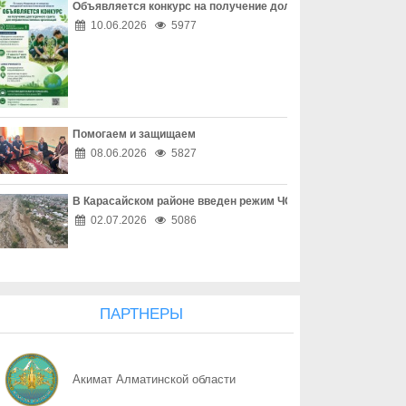
Объявляется конкурс на получение долгосрочного гранта д
07.08
На дороге важна безопасность
10.06.2026
5977
07.08
Алматы облысында 325 аппараттық-бағдарламалық кешен жұм
07.08
Алматы облысында жаңа оқу жылында 384 мыңнан астам оқуш
Помогаем и защищаем
07.08
Терпение доводит до беды
08.06.2026
5827
07.08
Когда общество и полиция действуют сообща
В Карасайском районе введен режим ЧС местного масштаба
07.08
Правовая культура нового поколения
02.07.2026
5086
07.08
Цифровая безопасность города
07.08
Добрососедство как основа безопасности
ПАРТНЕРЫ
07.08
Безопасность там, где есть порядок
Акимат Алматинской области
07.08
Вывезли 60 тонн мусора