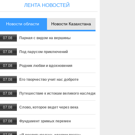
ЛЕНТА НОВОСТЕЙ
Новости области
Новости Казахстана
07.08
Парная с видом на вершины
07.08
Под парусом приключений
07.08
Родник любви и вдохновения
07.08
Его творчество учит нас доброте
07.08
Путешествие к истокам великого наследия
07.08
Слово, которое ведет через века
07.08
Фундамент зримых перемен
07.08
«Я воспитывалась идеями поэта»