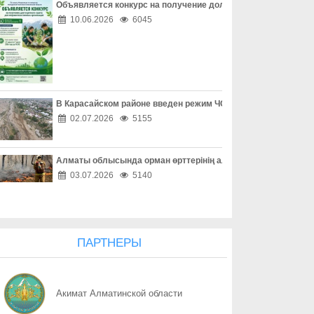
Объявляется конкурс на получение долгосрочного гранта д
07.08
Защита детей требует совместных действий
10.06.2026
6045
07.08
Свыше 1900 ИИ-фильмов из более чем 90 стран поступило на Ast
07.08
У граждан высокие ожидания от выборов в Курултай – опрос о
В Карасайском районе введен режим ЧС местного масштаба
07.08
ОТБАСЫ – ОТАН ҚОРҒАУШЫНЫҢ БЕРІК ТІРЕГІ
02.07.2026
5155
07.08
Еліміздің ертеңі – әрбір азаматтың таңдауында
Алматы облысында орман өрттерінің алдын алу жұмыстары
07.08
Более 100 объектов планируется построить в Алматинской обл
03.07.2026
5140
07.08
Юбилейная выставка клуба открыла свои двери
07.08
Безопасный атом начинается с науки: какую роль играют иссл
ПАРТНЕРЫ
07.08
Вот оно – счастье
Акимат Алматинской области
07.08
КАК ЛЕГКО НАЙТИ СВОЙ УЧАСТОК ДЛЯ ГОЛОСОВАНИЯ? ЗАП