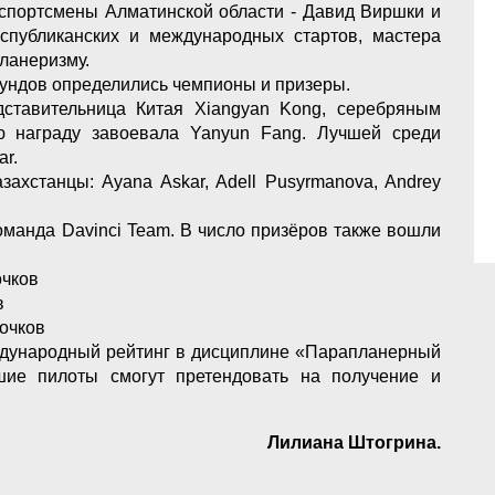
 спортсмены Алматинской области - Давид Виршки и
публиканских и международных стартов, мастера
ланеризму.
аундов определились чемпионы и призеры.
ставительница Китая Xiangyan Kong, серебряным
ю награду завоевала Yanyun Fang. Лучшей среди
ar.
захстанцы: Ayana Askar, Adell Pusyrmanova, Andrey
оманда Davinci Team. В число призёров также вошли
очков
в
 очков
ждународный рейтинг в дисциплине «Парапланерный
шие пилоты смогут претендовать на получение и
Лилиана Штогрина.