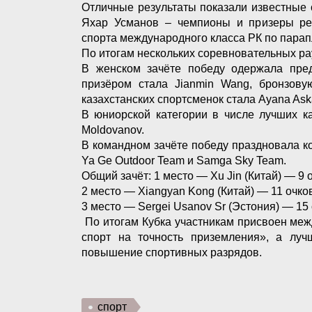
Отличные результаты показали известные
Яхар Усманов – чемпионы и призеры рес
спорта международного класса РК по парап
По итогам нескольких соревновательных р
В женском зачёте победу одержала пред
призёром стала Jianmin Wang, бронзову
казахстанских спортсменок стала Ayana Ask
В юниорской категории в числе лучших ка
Moldovanov.
В командном зачёте победу праздновала к
Ya Ge Outdoor Team и Samga Sky Team.
Общий зачёт: 1 место — Xu Jin (Китай) — 9 
2 место — Xiangyan Kong (Китай) — 11 очко
3 место — Sergei Usanov Sr (Эстония) — 15
По итогам Кубка участникам присвоен ме
спорт на точность приземления», а луч
повышение спортивных разрядов.
спорт