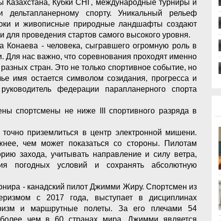
ы Казахстана, Кубки СНГ, международные турниры и
 дельтапланерному спорту. Уникальный рельеф
токи и живописные природные ландшафты создают
 и для проведения стартов самого высокого уровня.
а Конаева - человека, сыгравшего огромную роль в
и. Для нас важно, что соревнования проходят именно
разных стран. Это не только спортивное событие, но
ье имя остается символом созидания, прогресса и
 руководитель федерации парапланерного спорта
ы спортсмены не ниже III спортивного разряда в
о точно приземлиться в центр электронной мишени.
жнее, чем может показаться со стороны. Пилотам
рию захода, учитывать направление и силу ветра,
ния погодных условий и сохранять абсолютную
рнира - канадский пилот Джимми Жиру. Спортсмен из
еризмом с 2017 года, выступает в дисциплинах
еризм и маршрутные полеты. За его плечами 54
более чем в 60 странах мира. Джимми является