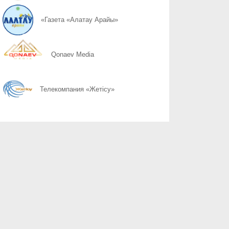
07.08
Слово ведет к знаниям
«Газета «Алатау Арайы»
07.08
Құрылтай сайлауы: өңірлерде саяси күнтәртібі қалай түзіледі?
Qonaev Media
07.08
Курултай-2026: партии вернулись в регионы после дебатов
Телекомпания «Жетісу»