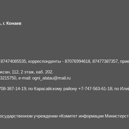
 г.
К
онаев
- 87474085535, корреспонденты - 87076994618, 87477387357, пр
сан, 112, 2 этаж, каб. 202.
15750, e-mail: ogni_alatau@mail.ru
8-367-14-19; по Карасайскому району +7-747-563-61-18; по Или
м государственном учреждении «Комитет информации Министерс