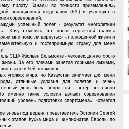
шему пилоту Канады по точности приземления»,
ной авиационной федерации (FAI) и участвует в
ения соревнований.
каждый успешный полет - результат многолетней
ета. Хочу отметить, что после серьезной травмы
врачи мне помогли вернуться к полноценной жизни и
замечательную и гостеприимную страну для меня
у.
тель США Жюльен Бельмонте - человек, для которого
 жизни. За его плечами занятия горными лыжами,
вингсьюте и бейсджампинг.
х уголках мира, но Казахстан занимает для меня
ирода, отличные условия для полетов и очень
 первый день была непростой - ветер постоянно
 Но именно такие условия делают соревнования
оящий уровень подготовки спортсмена», -отметил
ире вновь подтвердил представитель Эстонии Сергей
енных этапов Кубка мира и чемпионатов Европы по
ления.