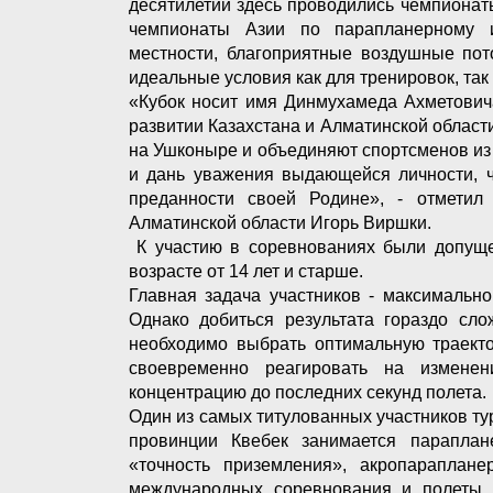
десятилетий здесь проводились чемпионат
чемпионаты Азии по парапланерному и
местности, благоприятные воздушные по
идеальные условия как для тренировок, так
«Кубок носит имя Динмухамеда Ахметович
развитии Казахстана и Алматинской област
на Ушконыре и объединяют спортсменов из 
и дань уважения выдающейся личности, ч
преданности своей Родине», - отметил
Алматинской области Игорь Виршки.
К участию в соревнованиях были допущен
возрасте от 14 лет и старше.
Главная задача участников - максимальн
Однако добиться результата гораздо сло
необходимо выбрать оптимальную траекто
своевременно реагировать на измене
концентрацию до последних секунд полета.
Один из самых титулованных участников ту
провинции Квебек занимается параплан
«точность приземления», акропараплан
международных соревнования и полеты 