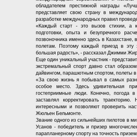
обладателем престижной награды «Луч
представляет свою страну в международ
разработке международных правил провед
«Каждый старт - это вызов стихии, а 
подготовки, опыта и безупречного расч
позвоночника именно здесь в Казахстане, 
полетам. Поэтому каждый приезд в эту 
большая радость», - рассказал Джимми Жир
Еще один уникальный участник - представи
экстремальный спорт давно стал образом
дайвингом, парашютным спортом, полеты в 
«За свою жизнь я побывал в самых разны
особое место. Здесь удивительная пр
гостеприимные люди. Конечно, погода в
заставлял корректировать траекторию.
интересными и позволяют проверить наст
Жюльен Бельмонте.
Звание одного из сильнейших пилотов в м
Усанов - победитель и призер многочисл
парапланерному спорту на точность призем