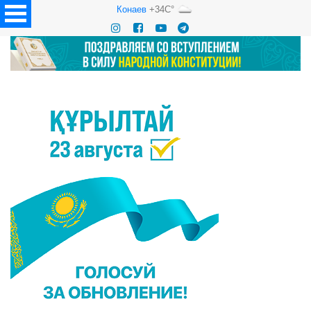
Конаев
+34C°