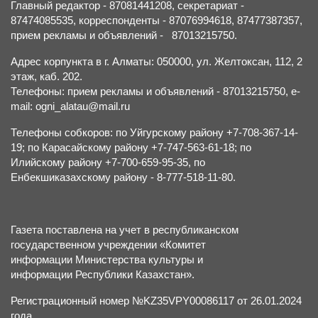
Главный редактор - 87081441208, секретариат -
87474085535, корреспонденты - 87076994618, 87477387357,
прием рекламы и объявлений - 87013215750.
Адрес корпункта в г. Алматы: 050000, ул. Желтоксан, 112, 2
этаж, каб. 202.
Телефоны: прием рекламы и объявлений - 87013215750, e-
mail: ogni_alatau@mail.ru
Телефоны собкоров: по Уйгурскому району +7-708-367-14-
19; по Карасайскому району +7-747-563-61-18; по
Илийскому району +7-700-659-95-35, по
Енбекшиказахскому району - 8-777-518-11-80.
Газета поставлена на учет в республиканском
государственном учреждении «Комитет
информации Министерства культуры и
информации Республики Казахстан».
Регистрационный номер №KZ35VPY00086117 от 26.01.2024
года.