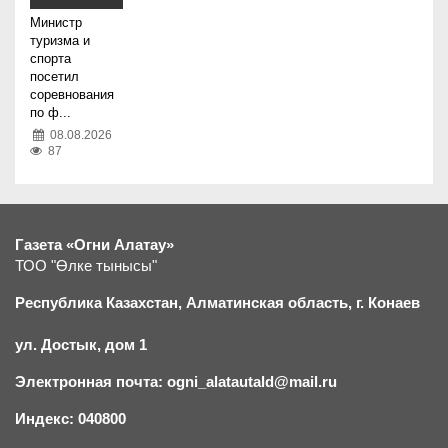
Министр
туризма и
спорта
посетил
соревнования
по ф...
08.08.2026
87
Газета «Огни Алатау»
ТОО "Өлке тынысы"
Республика Казахстан, Алматинская область, г.
К
онаев
ул. Достык, дом 1
Электронная почта: ogni_alatautald@mail.ru
Индекс: 040800