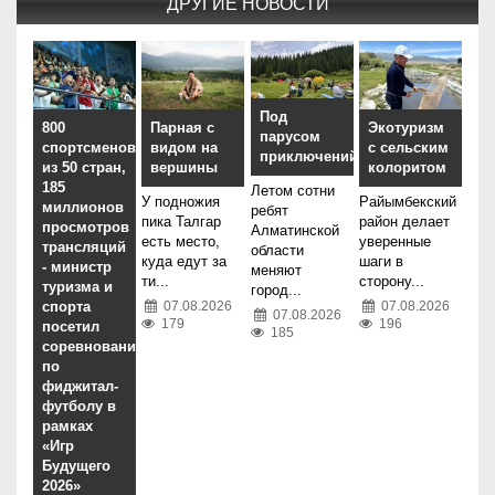
ДРУГИЕ НОВОСТИ
Под
800
Парная с
Экотуризм
парусом
спортсменов
видом на
с сельским
приключений
из 50 стран,
вершины
колоритом
185
Летом сотни
У подножия
Райымбекский
миллионов
ребят
пика Талгар
район делает
просмотров
Алматинской
есть место,
уверенные
трансляций
области
куда едут за
шаги в
- министр
меняют
ти...
сторону...
туризма и
город...
спорта
07.08.2026
07.08.2026
07.08.2026
179
196
посетил
185
соревнования
по
фиджитал-
футболу в
рамках
«Игр
Будущего
2026»