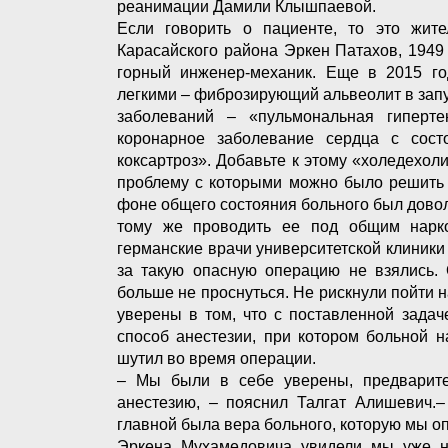
реанимации Дамили Клышпаевой.
Если говорить о пациенте, то это жите
Карасайского района Эркен Патахов, 1949
горный инженер-механик. Еще в 2015 г
легкими – фиброзирующий альвеолит в зап
заболеваний – «пульмональная гиперте
коронарное заболевание сердца с сост
коксартроз». Добавьте к этому «холедехол
проблему с которыми можно было решить 
фоне общего состояния больного был доволь
тому же проводить ее под общим нарк
германские врачи университетской клиники
за такую опасную операцию не взялись. 
больше не проснуться. Не рискнули пойти н
уверены в том, что с поставленной зада
способ анестезии, при котором больной 
шутил во время операции.
– Мы были в себе уверены, предварите
анестезию, – пояснил Талгат Алишевич.–
главной была вера больного, которую мы о
Эркена Мухамедовича увидели мы уже н