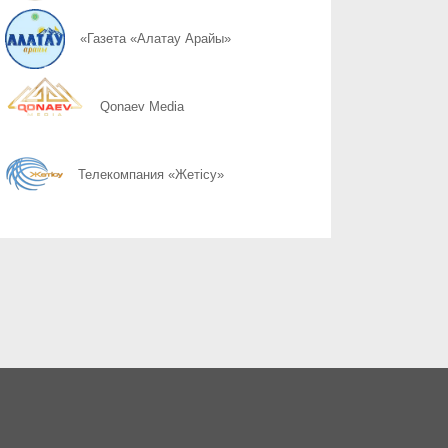
07.08
Руки должны держать руль
«Газета «Алатау Арайы»
07.08
Безопасное место в машине
Qonaev Media
07.08
Шаг через дорогу
Телекомпания «Жетісу»