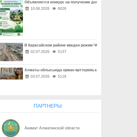
Объявляется конкурс на получение долгосрочного гранта д
07.08
Не молчите о насилии
10.06.2026
6026
07.08
Каждый ребенок заслуживает счастливое детство
07.08
Безопасность начинается с семьи
В Карасайском районе введен режим ЧС местного масштаба
07.08
Счастливое детство начинается дома
02.07.2026
5137
07.08
Помочь вовремя
Алматы облысында орман өрттерінің алдын алу жұмыстары
07.08
Предупредить легче, чем вернуть
03.07.2026
5118
07.08
Проверка перед сделкой обязательна
07.08
Берегите не только вещи, но и документы
ПАРТНЕРЫ
07.08
Соседи могут стать надежной защитой
Акимат Алматинской области
07.08
Когда вежливость не должна быть безграничной