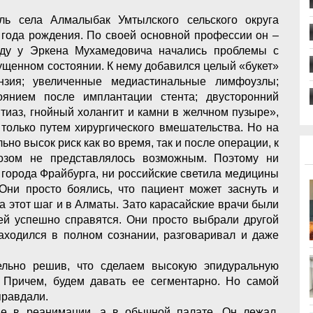
ль села Алмалыбак Умтылского сельского округа
 года рождения. По своей основной профессии он –
оду у Эркена Мухамедовича начались проблемы с
ущенном состоянии. К нему добавился целый «букет»
нзия; увеличенные медиастинальные лимфоузлы;
оянием после имплантации стента; двусторонний
итиаз, гнойный холангит и камни в желчном пузыре»,
только путем хирургического вмешательства. Но на
но высок риск как во время, так и после операции, к
озом не представлялось возможным. Поэтому ни
 города Фрайбурга, ни российские светила медицины
Они просто боялись, что пациент может заснуть и
а этот шаг и в Алматы. Зато карасайские врачи были
чей успешно справятся. Они просто выбрали другой
находился в полном сознании, разговаривал и даже
льно решив, что сделаем высокую эпидуральную
 Причем, будем давать ее сегментарно. Но самой
правдали.
е в реанимации, а в обычной палате. Он лежал,