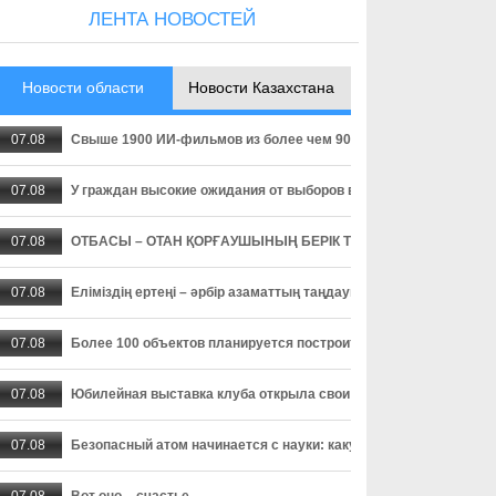
ЛЕНТА НОВОСТЕЙ
Новости области
Новости Казахстана
07.08
Свыше 1900 ИИ-фильмов из более чем 90 стран поступило на Ast
07.08
У граждан высокие ожидания от выборов в Курултай – опрос о
07.08
ОТБАСЫ – ОТАН ҚОРҒАУШЫНЫҢ БЕРІК ТІРЕГІ
07.08
Еліміздің ертеңі – әрбір азаматтың таңдауында
07.08
Более 100 объектов планируется построить в Алматинской обл
07.08
Юбилейная выставка клуба открыла свои двери
07.08
Безопасный атом начинается с науки: какую роль играют иссл
07.08
Вот оно – счастье