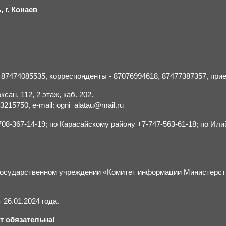
 г.
К
онаев
- 87474085535, корреспонденты - 87076994618, 87477387357, пр
сан, 112, 2 этаж, каб. 202.
15750, e-mail: ogni_alatau@mail.ru
8-367-14-19; по Карасайскому району +7-747-563-61-18; по Или
м государственном учреждении «Комитет информации Министерс
26.01.2024 года.
т обязательна!