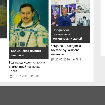
Профессия:
покоритель
космических далей
,
Когда речь заходит о
Тохтаре Аубакирове,
Космонавта помнят
многие вс...
земляки
27.07.2026
548
Год назад ушел из жизни
знаменитый космонавт
Талга...
31.07.2026
300