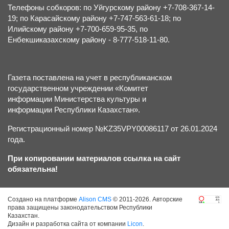
Телефоны собкоров: по Уйгурскому району +7-708-367-14-
19; по Карасайскому району +7-747-563-61-18; по
Илийскому району +7-700-659-95-35, по
Енбекшиказахскому району - 8-777-518-11-80.
Газета поставлена на учет в республиканском
государственном учреждении «Комитет
информации Министерства культуры и
информации Республики Казахстан».
Регистрационный номер №KZ35VPY00086117 от 26.01.2024
года.
При копировании материалов ссылка на сайт
обязательна!
Создано на платформе
Alison CMS
© 2011-2026. Авторские
права защищены законодательством Республики
Казахстан.
Дизайн и разработка сайта от компании
Licon
.