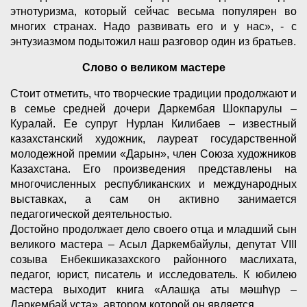
этнотуризма, который сейчас весьма популярен во
многих странах. Надо развивать его и у нас», - с
энтузиазмом подытожил наш разговор один из братьев.
Слово о великом мастере
Стоит отметить, что творческие традиции продолжают и
в семье средней дочери Даркембая Шокпарулы –
Куралай. Ее супруг Нурлан Килибаев – известный
казахстанский художник, лауреат государственной
молодежной премии «Дарын», член Союза художников
Казахстана. Его произведения представлены на
многочисленных республиканских и международных
выставках, а сам он активно занимается
педагогической деятельностью.
Достойно продолжает дело своего отца и младший сын
великого мастера – Асыл Даркембайулы, депутат VIII
созыва Енбекшиказахского районного маслихата,
педагог, юрист, писатель и исследователь. К юбилею
мастера выходит книга «Алашқа аты мәшһүр –
Дәркембай ұста», автором которой он является.