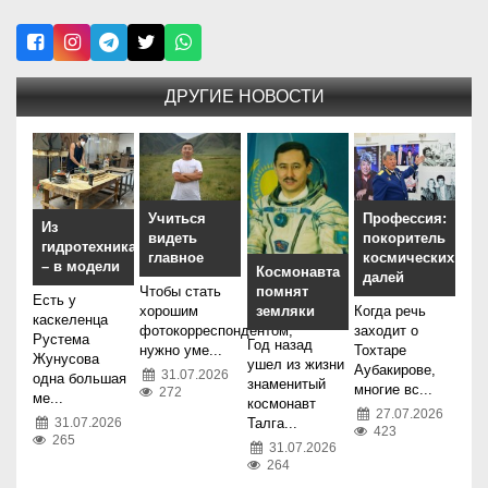
ДРУГИЕ НОВОСТИ
Учиться
Профессия:
Из
видеть
покоритель
гидротехника
главное
космических
– в модели
Космонавта
далей
Чтобы стать
помнят
Есть у
хорошим
Когда речь
земляки
каскеленца
фотокорреспондентом,
заходит о
Рустема
Год назад
нужно уме...
Тохтаре
Жунусова
ушел из жизни
Аубакирове,
31.07.2026
одна большая
знаменитый
многие вс...
272
ме...
космонавт
27.07.2026
31.07.2026
Талга...
423
265
31.07.2026
264