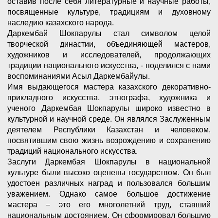
оставив после себя литературные и научные работы,
посвященные культуре, традициям и духовному
наследию казахского народа.
Даркембай Шокпарулы стал символом целой
творческой династии, объединяющей мастеров,
художников и исследователей, продолжающих
традиции национального искусства, - поделился с нами
воспоминаниями Асыл Даркембайулы.
Имя выдающегося мастера казахского декоративно-
прикладного искусства, этнографа, художника и
ученого Даркембая Шокпарулы широко известно в
культурной и научной среде. Он являлся Заслуженным
деятелем Республики Казахстан и человеком,
посвятившим свою жизнь возрождению и сохранению
традиций национального искусства.
Заслуги Даркембая Шокпарулы в национальной
культуре были высоко оценены государством. Он был
удостоен различных наград и пользовался большим
уважением. Однако самое большое достижение
мастера – это его многолетний труд, ставший
национальным достоянием. Он сформировал большую