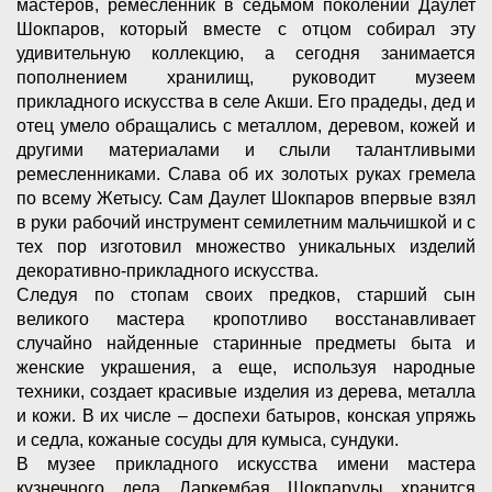
мастеров, ремесленник в седьмом поколении Даулет
Шокпаров, который вместе с отцом собирал эту
удивительную коллекцию, а сегодня занимается
пополнением хранилищ, руководит музеем
прикладного искусства в селе Акши. Его прадеды, дед и
отец умело обращались с металлом, деревом, кожей и
другими материалами и слыли талантливыми
ремесленниками. Слава об их золотых руках гремела
по всему Жетысу. Сам Даулет Шокпаров впервые взял
в руки рабочий инструмент семилетним мальчишкой и с
тех пор изготовил множество уникальных изделий
декоративно-прикладного искусства.
Следуя по стопам своих предков, старший сын
великого мастера кропотливо восстанавливает
случайно найденные старинные предметы быта и
женские украшения, а еще, используя народные
техники, создает красивые изделия из дерева, металла
и кожи. В их числе – доспехи батыров, конская упряжь
и седла, кожаные сосуды для кумыса, сундуки.
В музее прикладного искусства имени мастера
кузнечного дела Даркембая Шокпарулы хранится