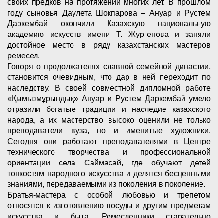
своих предков на протяжении многих лет. В прошлом
году сыновья Даулета Шокпарова – Ануар и Рустем
Даркембай окончили Казахскую национальную
академию искусств имени Т. Жургенова и заняли
достойное место в ряду казахстанских мастеров
ремесел.
Говоря о продолжателях славной семейной династии,
становится очевидным, что дар в ней переходит по
наследству. В своей совместной дипломной работе
«Қымызмұрындық» Ануар и Рустем Даркембай умело
отразили богатые традиции и наследие казахского
народа, а их мастерство высоко оценили не только
преподаватели вуза, но и именитые художники.
Сегодня они работают преподавателями в Центре
технического творчества и профессиональной
ориентации села Саймасай, где обучают детей
тонкостям народного искусства и делятся бесценными
знаниями, передаваемыми из поколения в поколение.
Братья-мастера с особой любовью и трепетом
относятся к изготовлению посуды и другим предметам
искусства и быта. Ремесленники старательно