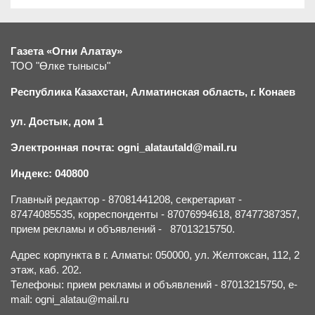
Газета «Огни Алатау»
ТОО "Өлке тынысы"
Республика Казахстан, Алматинская область, г.
К
онаев
ул. Достык, дом 1
Электронная почта: ogni_alatautald@mail.ru
Индекс: 040800
Главный редактор - 87081441208, секретариат -
87474085535, корреспонденты - 87076994618, 87477387357,
прием рекламы и объявлений - 87013215750.
Адрес корпункта в г. Алматы: 050000, ул. Желтоксан, 112, 2
этаж, каб. 202.
Телефоны: прием рекламы и объявлений - 87013215750, e-
mail: ogni_alatau@mail.ru