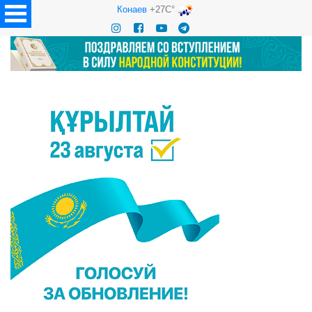
Конаев
+27C°