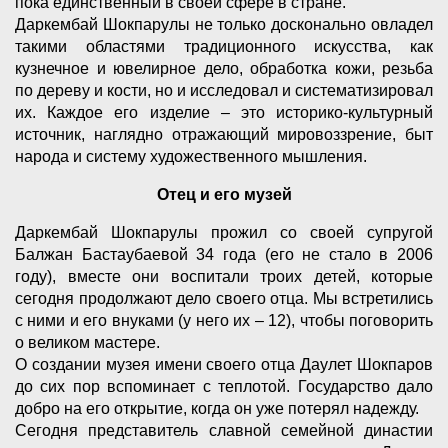
пока единственный в своей сфере в стране.
Даркембай Шокпарулы не только досконально овладел
такими областями традиционного искусства, как
кузнечное и ювелирное дело, обработка кожи, резьба
по дереву и кости, но и исследовал и систематизировал
их. Каждое его изделие – это историко-культурный
источник, наглядно отражающий мировоззрение, быт
народа и систему художественного мышления.
Отец и его музей
Даркембай Шокпарулы прожил со своей супругой
Балжан Бастаубаевой 34 года (его не стало в 2006
году), вместе они воспитали троих детей, которые
сегодня продолжают дело своего отца. Мы встретились
с ними и его внуками (у него их – 12), чтобы поговорить
о великом мастере.
О создании музея имени своего отца Даулет Шокпаров
до сих пор вспоминает с теплотой. Государство дало
добро на его открытие, когда он уже потерял надежду.
Сегодня представитель славной семейной династии