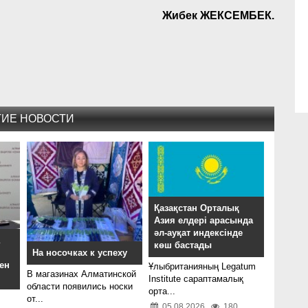
Жибек ЖЕКСЕМБЕК.
ГИЕ НОВОСТИ
Қазақстан Орталық
Азия елдері арасында
әл-ауқат индексінде
а
көш бастады
На носочках к успеху
ен
Ұлыбританияның Legatum
В магазинах Алматинской
Institute сараптамалық
области появились носки
орта...
от...
05.08.2026
180