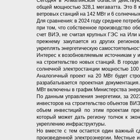
Сегодня в Алматинской области действую
общей мощностью 328,1 мегаватта. Это 8 
ветровых станций на 142 МВт и 6 солнечных
Для сравнения: в 2024 году среднее потреб
при том, что собственное производство обе
счет ВИЭ, не считая крупных ГЭС на Или 
прежнему закупается из других регионов
укреплять энергетическую самостоятельност
Интерес к возобновляемым источникам у и
на строительство новых станций. В город
солнечной электростанции мощностью 100 
Аналогичный проект на 20 МВт будет стр
разрабатывается проектная документация
МВт включены в график Министерства энерге
По данным управления энергетики, за 202
инвесторов на строительство объектов В
объем инвестиций по этим проектам пре
который может дать региону толчок к эко
укреплению инфраструктуры.
Но вместе с тем остается один важный с
произведенной электроэнергии. Местные и