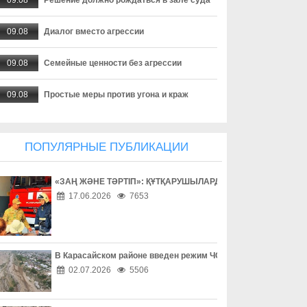
09.08
Диалог вместо агрессии
09.08
Семейные ценности без агрессии
09.08
Простые меры против угона и краж
09.08
Как не потерять деньги при сделках
ПОПУЛЯРНЫЕ ПУБЛИКАЦИИ
09.08
Вакансия, которой не существует
«ЗАҢ ЖӘНЕ ТӘРТІП»: ҚҰТҚАРУШЫЛАРДЫҢ ЕҢБЕГІМЕН ТАН
09.08
Дешевый товар оказался приманкой
17.06.2026
7653
09.08
Общество против наркотиков
09.08
Возможности, которые меняют жизнь
В Карасайском районе введен режим ЧС местного масштаба
02.07.2026
5506
09.08
Усталость за рулем – скрытая опасность