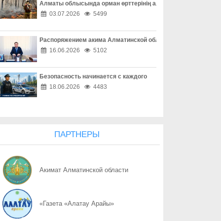
Алматы облысында орман өрттерінің алдын алу жұмыстары
09.08
Взаимное уважение на дороге
03.07.2026
5499
09.08
Безопасный двор
Распоряжением акима Алматинской области Куаныш Бахыту
16.06.2026
5102
09.08
Закон сильнее равнодушия
09.08
Забота о здоровье – лучший выбор
Безопасность начинается с каждого
18.06.2026
4483
09.08
Алкоголь и закон
09.08
Свет знаний
ПАРТНЕРЫ
09.08
Качество не терпит компромиссов
09.08
Фундамент для будущего
Акимат Алматинской области
09.08
Труд с прицелом на успех
«Газета «Алатау Арайы»
08.08
Марат Султангазиев заслушал отчеты акимов сельских округо