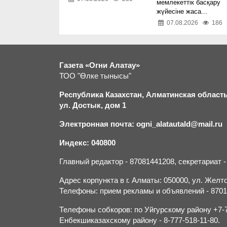
мемлекеттік басқару
жүйесіне жаса...
07.08.2026
186
Газета «Огни Алатау»
ТОО "Өлке тынысы"
Республика Казахстан, Алматинская область,
ул. Достык, дом 1
Электронная почта: ogni_alatautald@mail.ru
Индекс: 040800
Главный редактор - 87081441208, секретариат 
Адрес корпункта в г. Алматы: 050000, ул. Желток
Телефоны: прием рекламы и объявлений - 870132
Телефоны собкоров: по Уйгурскому району +7-70
Енбекшиказахскому району - 8-777-518-11-80.