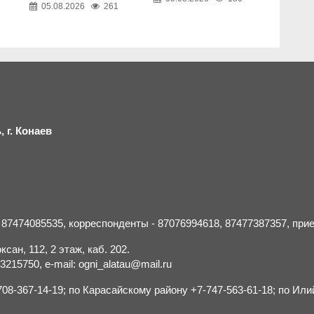
05.08.2026
261
 г.
К
онаев
- 87474085535, корреспонденты - 87076994618, 87477387357, пр
сан, 112, 2 этаж, каб. 202.
15750, e-mail: ogni_alatau@mail.ru
8-367-14-19; по Карасайскому району +7-747-563-61-18; по Или