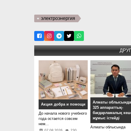
электроэнергия
ДРУ
Алматы облысынд
Акция добра и помощи
325 аппараттық-
бағдарламалық кеш
До начала нового учебного
жұмыс істейді
года остается совсем
нем...
Алматы облысында
07.08.2026
230