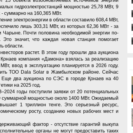
т 23 объекта возобновляемых источников энергии
малых гидроэлектростанций мощностью 25,78 МВт, 9
 - суммарно на 160,365 МВт.
ление электроэнергии в области составило 608,4 МВт,
спечило лишь 303,31 МВт, из которых 62,36 МВт - за
и Чарыне. Почти половина необходимой энергии по-
. Это значит, что каждая новая станция помогает
ь области.
нвесторов растет. В этом году прошли два аукциона
е Қонаев компания «Дамона» взялась за реализацию
МВт, ввод в эксплуатацию планируется в 2026 году.
оить ТОО Dala Solar в Жамбылском районе. Сейчас
. Еще два аукциона по СЭС в городе Қонаев на 40
тики на 2025 год.
3–2024 годы поступили заявки от 20 потенциальных
ИЭ суммарной мощностью около 1400 МВт. Ожидаемый
вышает 1 триллион тенге. Это серьезный ресурс,
номическому росту, созданию новых рабочих мест и
держивающий фактор - отсутствие гарантий выкупа
сполнительные органы не могут предоставить таких