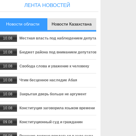
ЛЕНТА НОВОСТЕЙ
Новости области
Новости Казахстана
10.08
Местная власть под наблюдением депутатов
10.08
Бюджет района под вниманием депутатов
10.08
Свобода слова и уважение к человеку
10.08
Чтим бесценное наследие Абая
10.08
Закрытая дверь больше не аргумент
10.08
Конституция заговорила языком времени
09.08
Конституционный суд и гражданин
09.08
Решение должно рождаться в зале суда