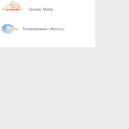
08.08
Вечный свет мысли
Qonaev Media
08.08
Развитие районов обсудили на местах
Телекомпания «Жетісу»
08.08
Отчет Правительства выходит в политическую плоскость