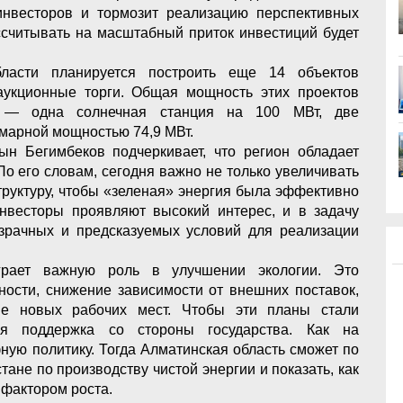
инвесторов и тормозит реализацию перспективных
ссчитывать на масштабный приток инвестиций будет
ласти планируется построить еще 14 объектов
аукционные торги. Общая мощность этих проектов
х — одна солнечная станция на 100 МВт, две
ммарной мощностью 74,9 МВт.
ын Бегимбеков подчеркивает, что регион обладает
о его словам, сегодня важно не только увеличивать
труктуру, чтобы «зеленая» энергия была эффективно
нвесторы проявляют высокий интерес, и в задачу
зрачных и предсказуемых условий для реализации
играет важную роль в улучшении экологии. Это
сности, снижение зависимости от внешних поставок,
ие новых рабочих мест. Чтобы эти планы стали
ая поддержка со стороны государства. Как на
фную политику. Тогда Алматинская область сможет по
ане по производству чистой энергии и показать, как
 фактором роста.