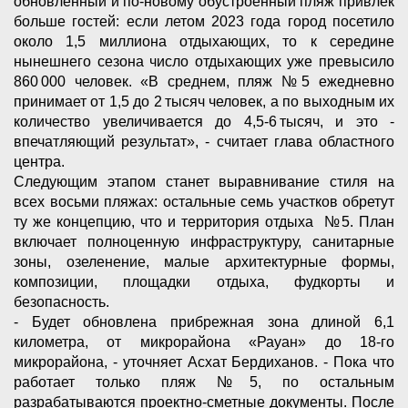
обновленный и по-новому обустроенный пляж привлек
больше гостей: если летом 2023 года город посетило
около 1,5 миллиона отдыхающих, то к середине
нынешнего сезона число отдыхающих уже превысило
860 000 человек. «В среднем, пляж №5 ежедневно
принимает от 1,5 до 2 тысяч человек, а по выходным их
количество увеличивается до 4,5-6 тысяч, и это -
впечатляющий результат», - считает глава областного
центра.
Следующим этапом станет выравнивание стиля на
всех восьми пляжах: остальные семь участков обретут
ту же концепцию, что и территория отдыха №5. План
включает полноценную инфраструктуру, санитарные
зоны, озеленение, малые архитектурные формы,
композиции, площадки отдыха, фудкорты и
безопасность.
- Будет обновлена прибрежная зона длиной 6,1
километра, от микрорайона «Рауан» до 18-го
микрорайона, - уточняет Асхат Бердиханов. - Пока что
работает только пляж №5, по остальным
разрабатываются проектно‑сметные документы. После