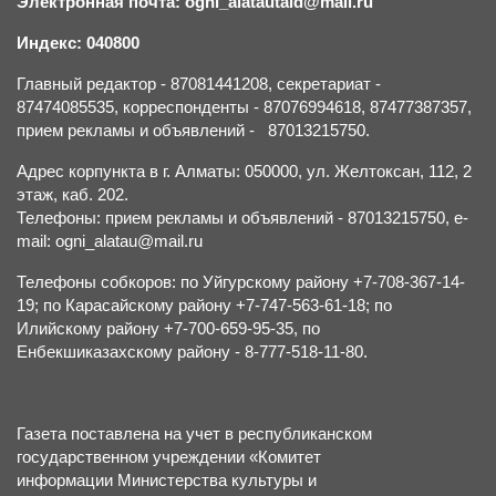
Электронная почта: ogni_alatautald@mail.ru
Индекс: 040800
Главный редактор - 87081441208, секретариат -
87474085535, корреспонденты - 87076994618, 87477387357,
прием рекламы и объявлений - 87013215750.
Адрес корпункта в г. Алматы: 050000, ул. Желтоксан, 112, 2
этаж, каб. 202.
Телефоны: прием рекламы и объявлений - 87013215750, e-
mail: ogni_alatau@mail.ru
Телефоны собкоров: по Уйгурскому району +7-708-367-14-
19; по Карасайскому району +7-747-563-61-18; по
Илийскому району +7-700-659-95-35, по
Енбекшиказахскому району - 8-777-518-11-80.
Газета поставлена на учет в республиканском
государственном учреждении «Комитет
информации Министерства культуры и