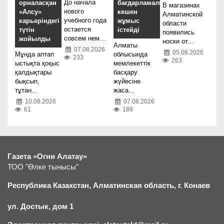
До начала
орналасқан
бағдарламалық
В магазинах
нового
«Алсу»
кешен
Алматинской
учебного года
карьеріндегі
жұмыс
области
остается
түтін
істейді
появились
совсем нем...
жойылды
носки от...
Алматы
07.08.2026
05.08.2026
Мұнда аптап
облысында
233
263
ыстықта қоқыс
мемлекеттік
қалдықтары
басқару
бықсып,
жүйесіне
тұтан...
жаса...
10.08.2026
07.08.2026
61
189
Газета «Огни Алатау»
ТОО "Өлке тынысы"
Республика Казахстан, Алматинская область, г.
К
онаев
ул. Достык, дом 1