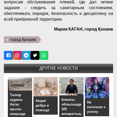
вопросам обслуживания пляжей, где дал четкие
задания - следить за санитарным состоянием,
обеспечивать порядок, безопасность и дисциплину на
всей прибрежной территории.
Мария КАГАН, город Қонаев
город Қонаев
ДРУГИЕ НОВОСТИ
Талғар
ауданы
Алматы
Акция
На
Ақтас
облысында
добра и
носочках к
ауылы
325
помощи
успеху
маңында
аппараттық-