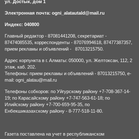
ул. Достык, дом 1
Электронная почта: ogni_alatautald@mail.ru
Индекс: 040800
Главный редактор - 87081441208, секретариат -
87474085535, корреспонденты - 87076994618, 87477387357,
прием рекламы и объявлений - 87013215750.
Адрес корпункта в г. Алматы: 050000, ул. Желтоксан, 112, 2
этаж, каб. 202.
Телефоны: прием рекламы и объявлений - 87013215750, e-
mail: ogni_alatau@mail.ru
Телефоны собкоров: по Уйгурскому району +7-708-367-14-
19; по Карасайскому району +7-747-563-61-18; по
Илийскому району +7-700-659-95-35, по
Енбекшиказахскому району - 8-777-518-11-80.
Газета поставлена на учет в республиканском