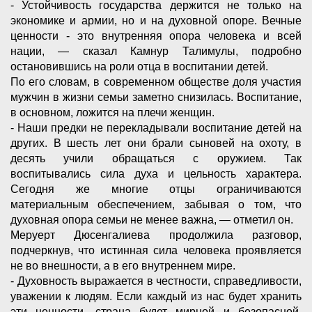
- Устойчивость государства держится не только на
экономике и армии, но и на духовной опоре. Вечные
ценности - это внутренняя опора человека и всей
нации, — сказал Камнур Талимулы, подробно
остановившись на роли отца в воспитании детей.
По его словам, в современном обществе доля участия
мужчин в жизни семьи заметно снизилась. Воспитание,
в основном, ложится на плечи женщин.
- Наши предки не перекладывали воспитание детей на
других. В шесть лет они брали сыновей на охоту, в
десять учили обращаться с оружием. Так
воспитывались сила духа и цельность характера.
Сегодня же многие отцы ограничиваются
материальным обеспечением, забывая о том, что
духовная опора семьи не менее важна, — отметил он.
Меруерт Дюсенгалиева продолжила разговор,
подчеркнув, что истинная сила человека проявляется
не во внешности, а в его внутреннем мире.
- Духовность выражается в честности, справедливости,
уважении к людям. Если каждый из нас будет хранить
эти ценности, страна будет мирной и безопасной.