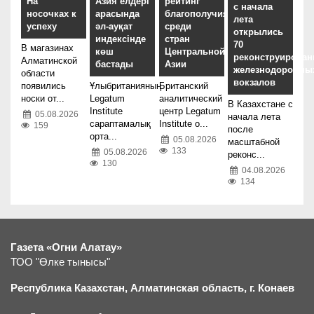
На
Азия елдері
рейтинг
с начала
носочках к
арасында
благополучия
лета
успеху
әл-ауқат
среди
открылись
индексінде
стран
70
В магазинах
көш
Центральной
реконструирова
Алматинской
бастады
Азии
железнодорожны
области
вокзалов
появились
Ұлыбританияның
Британский
носки от...
Legatum
аналитический
В Казахстане с
Institute
центр Legatum
05.08.2026
начала лета
сараптамалық
Institute о...
159
после
орта...
05.08.2026
масштабной
133
05.08.2026
реконс...
130
04.08.2026
134
Газета «Огни Алатау»
ТОО "Өлке тынысы"
Республика Казахстан, Алматинская область, г.
К
онаев