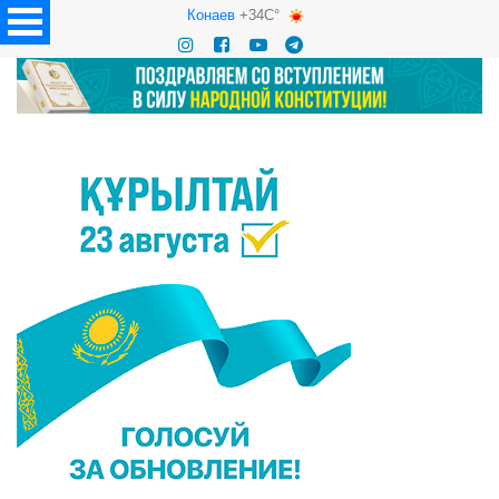
Конаев
+34C°