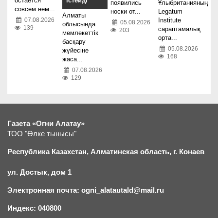
остается
істейді
появились
Ұлыбританияның
совсем нем...
носки от...
Legatum
Алматы
07.08.2026
Institute
05.08.2026
облысында
139
сараптамалық
203
мемлекеттік
орта...
басқару
05.08.2026
жүйесіне
168
жаса...
07.08.2026
129
Газета «Огни Алатау»
ТОО "Өлке тынысы"
Республика Казахстан, Алматинская область, г.
К
онаев
ул. Достык, дом 1
Электронная почта: ogni_alatautald@mail.ru
Индекс: 040800