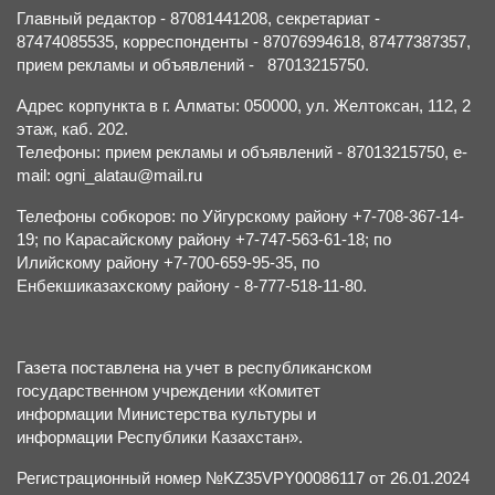
Главный редактор - 87081441208, секретариат -
87474085535, корреспонденты - 87076994618, 87477387357,
прием рекламы и объявлений - 87013215750.
Адрес корпункта в г. Алматы: 050000, ул. Желтоксан, 112, 2
этаж, каб. 202.
Телефоны: прием рекламы и объявлений - 87013215750, e-
mail: ogni_alatau@mail.ru
Телефоны собкоров: по Уйгурскому району +7-708-367-14-
19; по Карасайскому району +7-747-563-61-18; по
Илийскому району +7-700-659-95-35, по
Енбекшиказахскому району - 8-777-518-11-80.
Газета поставлена на учет в республиканском
государственном учреждении «Комитет
информации Министерства культуры и
информации Республики Казахстан».
Регистрационный номер №KZ35VPY00086117 от 26.01.2024