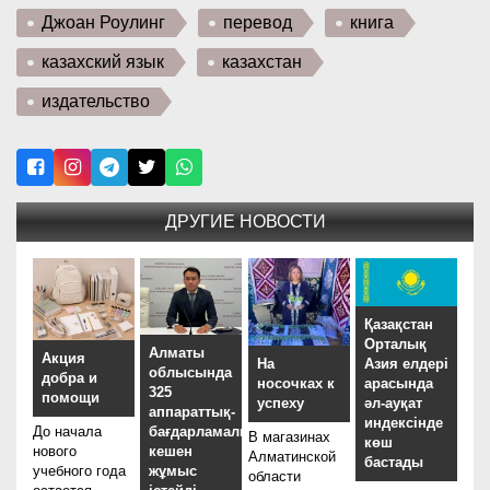
Джоан Роулинг
перевод
книга
казахский язык
казахстан
издательство
ДРУГИЕ НОВОСТИ
Қазақстан
Орталық
Алматы
Акция
На
Азия елдері
облысында
добра и
носочках к
арасында
325
помощи
успеху
әл-ауқат
аппараттық-
индексінде
До начала
бағдарламалық
В магазинах
көш
нового
кешен
Алматинской
бастады
учебного года
жұмыс
области