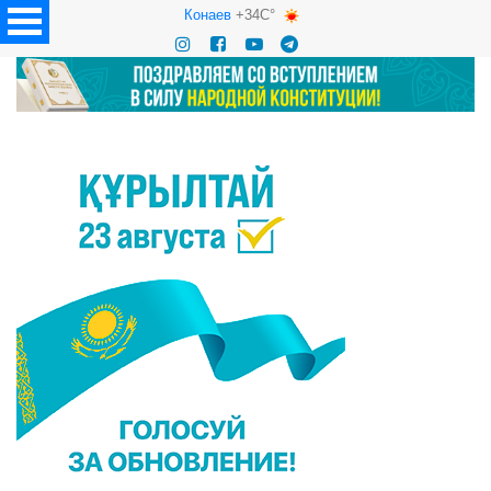
Конаев
+34C°