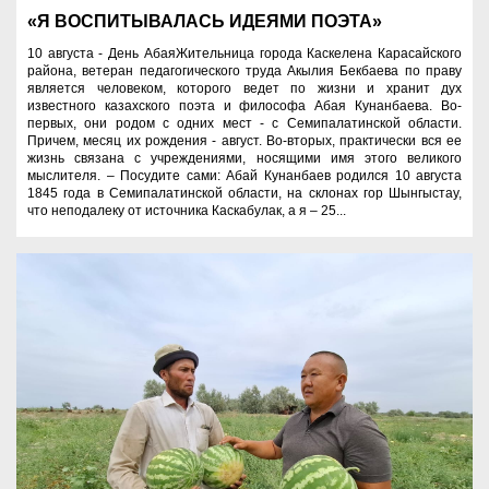
«Я ВОСПИТЫВАЛАСЬ ИДЕЯМИ ПОЭТА»
10 августа - День АбаяЖительница города Каскелена Карасайского
района, ветеран педагогического труда Акылия Бекбаева по праву
является человеком, которого ведет по жизни и хранит дух
известного казахского поэта и философа Абая Кунанбаева. Во-
первых, они родом с одних мест - с Семипалатинской области.
Причем, месяц их рождения - август. Во-вторых, практически вся ее
жизнь связана с учреждениями, носящими имя этого великого
мыслителя. – Посудите сами: Абай Кунанбаев родился 10 августа
1845 года в Семипалатинской области, на склонах гор Шынгыстау,
что неподалеку от источника Каскабулак, а я – 25...