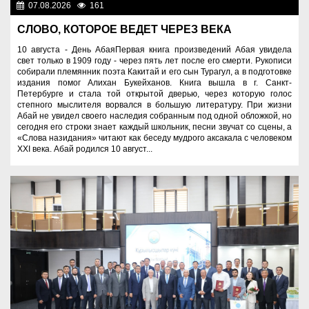
07.08.2026
161
Знаменательные даты
СЛОВО, КОТОРОЕ ВЕДЕТ ЧЕРЕЗ ВЕКА
10 августа - День АбаяПервая книга произведений Абая увидела
свет только в 1909 году - через пять лет после его смерти. Рукописи
собирали племянник поэта Какитай и его сын Турагул, а в подготовке
издания помог Алихан Букейханов. Книга вышла в г. Санкт-
Петербурге и стала той открытой дверью, через которую голос
степного мыслителя ворвался в большую литературу. При жизни
Абай не увидел своего наследия собранным под одной обложкой, но
сегодня его строки знает каждый школьник, песни звучат со сцены, а
«Слова назидания» читают как беседу мудрого аксакала с человеком
XXI века. Абай родился 10 август...