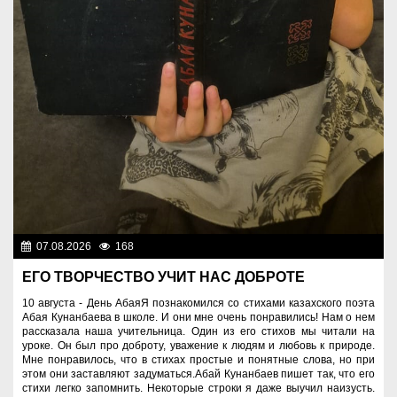
07.08.2026
168
Знаменательные даты
ЕГО ТВОРЧЕСТВО УЧИТ НАС ДОБРОТЕ
10 августа - День АбаяЯ познакомился со стихами казахского поэта
Абая Кунанбаева в школе. И они мне очень понравились! Нам о нем
рассказала наша учительница. Один из его стихов мы читали на
уроке. Он был про доброту, уважение к людям и любовь к природе.
Мне понравилось, что в стихах простые и понятные слова, но при
этом они заставляют задуматься.Абай Кунанбаев пишет так, что его
стихи легко запомнить. Некоторые строки я даже выучил наизусть.