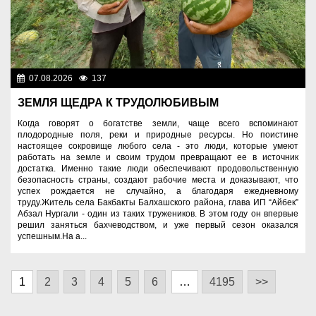
07.08.2026
137
Аграрный сектор
ЗЕМЛЯ ЩЕДРА К ТРУДОЛЮБИВЫМ
Когда говорят о богатстве земли, чаще всего вспоминают
плодородные поля, реки и природные ресурсы. Но поистине
настоящее сокровище любого села - это люди, которые умеют
работать на земле и своим трудом превращают ее в источник
достатка. Именно такие люди обеспечивают продовольственную
безопасность страны, создают рабочие места и доказывают, что
успех рождается не случайно, а благодаря ежедневному
труду.Житель села Бакбакты Балхашского района, глава ИП “Айбек”
Абзал Нургали - один из таких тружеников. В этом году он впервые
решил заняться бахчеводством, и уже первый сезон оказался
успешным.На а...
1
2
3
4
5
6
…
4195
>>