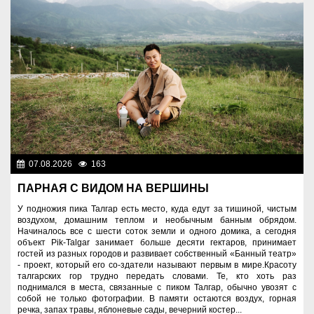
07.08.2026
163
Спорт и туризм
ПАРНАЯ С ВИДОМ НА ВЕРШИНЫ
У подножия пика Талгар есть место, куда едут за тишиной, чистым
воздухом, домашним теплом и необычным банным обрядом.
Начиналось все с шести соток земли и одного домика, а сегодня
объект Pik-Talgar занимает больше десяти гектаров, принимает
гостей из разных городов и развивает собственный «Банный театр»
- проект, который его со-здатели называют первым в мире.Красоту
талгарских гор трудно передать словами. Те, кто хоть раз
поднимался в места, связанные с пиком Талгар, обычно увозят с
собой не только фотографии. В памяти остаются воздух, горная
речка, запах травы, яблоневые сады, вечерний костер...