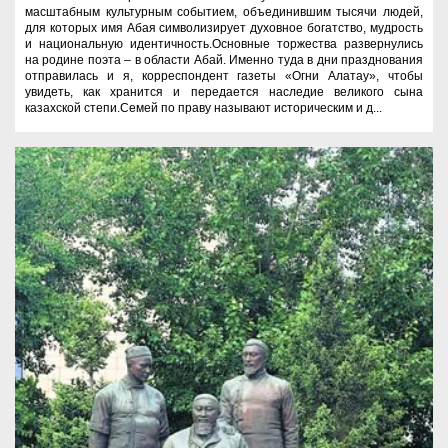
масштабным культурным событием, объединившим тысячи людей,
для которых имя Абая символизирует духовное богатство, мудрость
и национальную идентичность.Основные торжества развернулись
на родине поэта – в области Абай. Именно туда в дни празднования
отправилась и я, корреспондент газеты «Огни Алатау», чтобы
увидеть, как хранится и передается наследие великого сына
казахской степи.Семей по праву называют историческим и д...