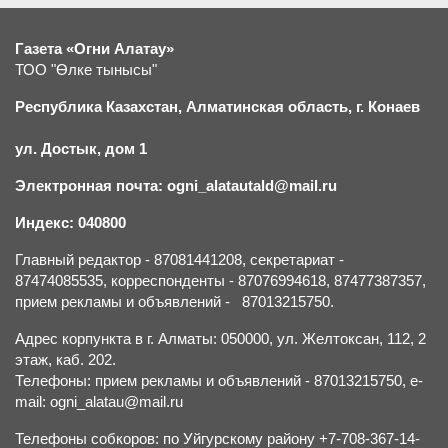
Газета «Огни Алатау»
ТОО "Өлке тынысы"
Республика Казахстан, Алматинская область, г.
К
онаев
ул. Достык, дом 1
Электронная почта: ogni_alatautald@mail.ru
Индекс: 040800
Главный редактор - 87081441208, секретариат -
87474085535, корреспонденты - 87076994618, 87477387357,
прием рекламы и объявлений - 87013215750.
Адрес корпункта в г. Алматы: 050000, ул. Желтоксан, 112, 2
этаж, каб. 202.
Телефоны: прием рекламы и объявлений - 87013215750, e-
mail: ogni_alatau@mail.ru
Телефоны собкоров: по Уйгурскому району +7-708-367-14-