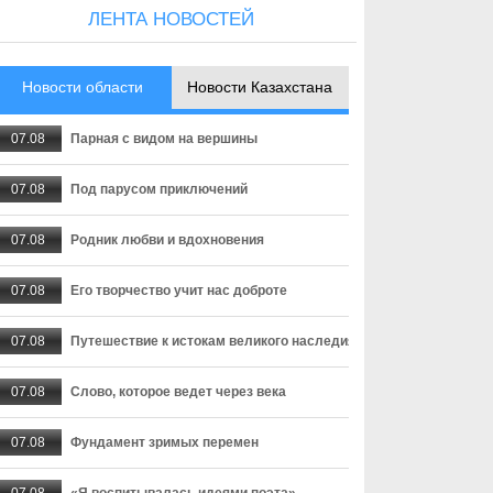
ЛЕНТА НОВОСТЕЙ
Новости области
Новости Казахстана
07.08
Парная с видом на вершины
07.08
Под парусом приключений
07.08
Родник любви и вдохновения
07.08
Его творчество учит нас доброте
07.08
Путешествие к истокам великого наследия
07.08
Слово, которое ведет через века
07.08
Фундамент зримых перемен
07.08
«Я воспитывалась идеями поэта»