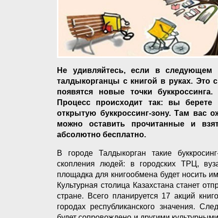
Не удивляйтесь, если в следующем 
талдыкорганцы с книгой в руках. Это 
появятся новые точки буккроссинга.
Процесс происходит так: вы берете 
открытую буккроссинг-зону. Там вас 
можно оставить прочитанные и взят
абсолютно бесплатно.
В городе Талдыкорган такие буккросин
скопления людей: в городских ТРЦ, вуза
площадка для книгообмена будет носить им
Культурная столица Казахстана станет отп
стране. Всего планируется 17 акций кни
городах республиканского значения. След
будет сопровождено и другими культурными