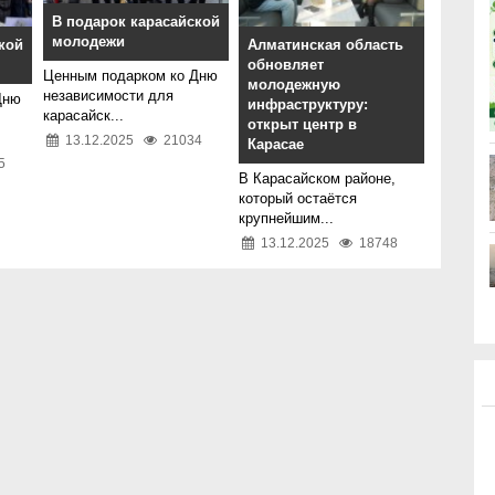
В подарок карасайской
молодежи
кой
Алматинская область
обновляет
Ценным подарком ко Дню
молодежную
независимости для
Дню
инфраструктуру:
карасайск...
открыт центр в
13.12.2025
21034
Карасае
5
В Карасайском районе,
который остаётся
крупнейшим...
13.12.2025
18748