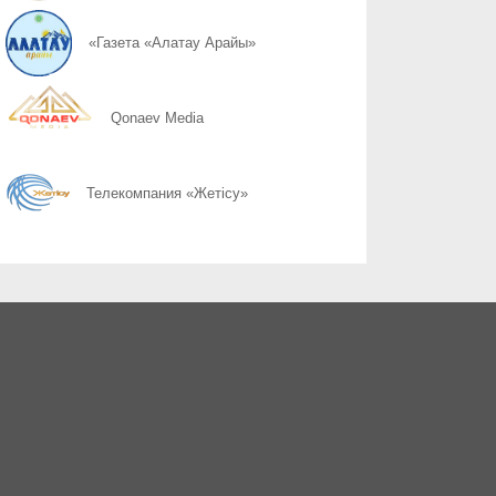
07.08
Слово ведет к знаниям
«Газета «Алатау Арайы»
07.08
Құрылтай сайлауы: өңірлерде саяси күнтәртібі қалай түзіледі?
Qonaev Media
07.08
Курултай-2026: партии вернулись в регионы после дебатов
Телекомпания «Жетісу»