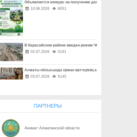
Объявляется конкурс на получение долгосрочного гранта д
07.08
Защита детей требует совместных действий
10.06.2026
6051
07.08
Свыше 1900 ИИ-фильмов из более чем 90 стран поступило на Ast
07.08
У граждан высокие ожидания от выборов в Курултай – опрос о
В Карасайском районе введен режим ЧС местного масштаба
07.08
ОТБАСЫ – ОТАН ҚОРҒАУШЫНЫҢ БЕРІК ТІРЕГІ
02.07.2026
5161
07.08
Еліміздің ертеңі – әрбір азаматтың таңдауында
Алматы облысында орман өрттерінің алдын алу жұмыстары
07.08
Более 100 объектов планируется построить в Алматинской обл
03.07.2026
5145
07.08
Юбилейная выставка клуба открыла свои двери
07.08
Безопасный атом начинается с науки: какую роль играют иссл
ПАРТНЕРЫ
07.08
Вот оно – счастье
Акимат Алматинской области
07.08
КАК ЛЕГКО НАЙТИ СВОЙ УЧАСТОК ДЛЯ ГОЛОСОВАНИЯ? ЗАП