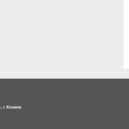
 г.
К
онаев