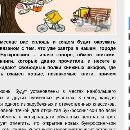
месяце вас сплошь и рядом будут окружать
связаном с тем, что уже завтра в нашем городе
 Буккроссинг – иначе говоря, обмен книгами.
книги, которые давно прочитали, и несете в
ожидают свободные полки книжных шкафов, где
ь взамен новые, незнакомые книги, причем
г-зоны будут установлены в местах наибольшего
х и других публичных участках. К слову, каждая
я одного из зарубежных и отечественных классиков.
равной точкой для открытия буккроссинг-зон по всей
гообмена в четырнадцати областных центрах и трех
ует отметить, что открытие новых буккроссинг-зон
 событиями. Участников мероприятия ждут встречи с