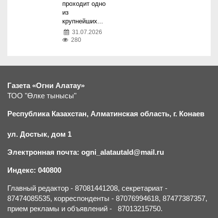
проходит одно
из
крупнейших...
31.07.2026
280
Газета «Огни Алатау»
ТОО "Өлке тынысы"
Республика Казахстан, Алматинская область, г.
К
онаев
ул. Достык, дом 1
Электронная почта: ogni_alatautald@mail.ru
Индекс: 040800
Главный редактор - 87081441208, секретариат -
87474085535, корреспонденты - 87076994618, 87477387357,
прием рекламы и объявлений - 87013215750.