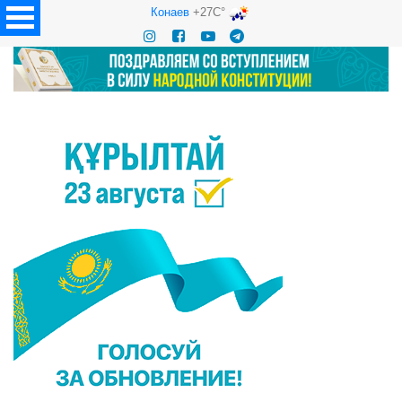
Конаев
+27C°