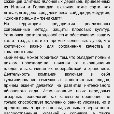
саженцев элитных яблоневых деревьев, привезенных
из Италии и Голландии, включая такие сорта, как
«гала», «голден», «ред делишес», «айдаред», «фуджи»,
«джона принц» и «грени смит».
На территории предприятия реализованы
современные методы защиты плодовых культур.
Установка противоградовой сетки обеспечивает защиту
как от града, так и от прямых солнечных лучей, что
критически важно для сохранения качества и
товарного вида.
«Баймене» может гордиться тем, что обладает полным
циклом производства, начиная от выращивания
плодов и заканчивая их переработкой и хранением.
Деятельность компании включает в себя
культивирование семечковых и косточковых плодов,
причем акцент делается на развитии интенсивного
яблоневого сада. Использование таких передовых
аграрных технологий, как капельное орошение, не
только способствует получению ранних урожаев, но и
предотвращает эрозию почвы, уменьшает вероятность
распространения болезней и сорняков, а также