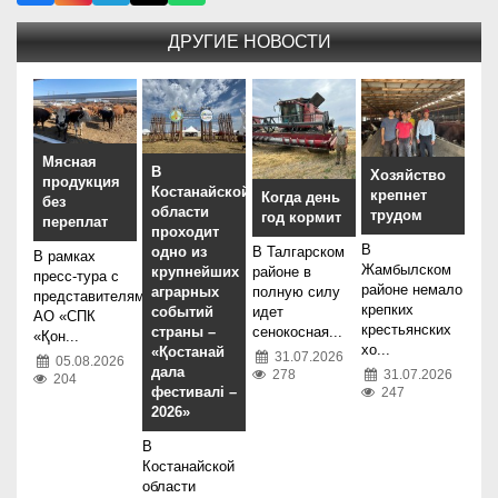
ДРУГИЕ НОВОСТИ
Мясная
В
Хозяйство
продукция
Костанайской
крепнет
Когда день
без
области
трудом
год кормит
переплат
проходит
В
В Талгарском
одно из
В рамках
Жамбылском
районе в
крупнейших
пресс-тура с
районе немало
полную силу
аграрных
представителями
крепких
идет
событий
АО «СПК
крестьянских
сенокосная...
страны –
«Қон...
хо...
«Қостанай
31.07.2026
05.08.2026
дала
278
31.07.2026
204
фестивалі –
247
2026»
В
Костанайской
области