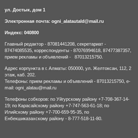
ул. Достык, дом 1
Электронная почта: ogni_alatautald@mail.ru
Индекс: 040800
Главный редактор - 87081441208, секретариат -
87474085535, корреспонденты - 87076994618, 87477387357,
прием рекламы и объявлений - 87013215750.
Адрес корпункта в г. Алматы: 050000, ул. Желтоксан, 112, 2
этаж, каб. 202.
Телефоны: прием рекламы и объявлений - 87013215750, e-
mail: ogni_alatau@mail.ru
Телефоны собкоров: по Уйгурскому району +7-708-367-14-
19; по Карасайскому району +7-747-563-61-18; по
Илийскому району +7-700-659-95-35, по
Енбекшиказахскому району - 8-777-518-11-80.