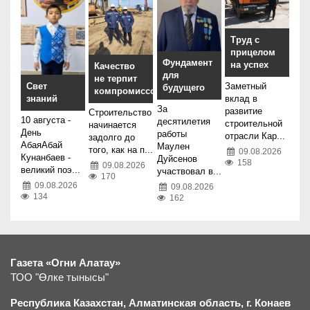
Труд с
прицелом
Фундамент
на успех
Качество
для
не терпит
Заметный
Свет
будущего
компромиссов
вклад в
знаний
За
развитие
Строительство
10 августа -
десятилетия
строительной
начинается
День
работы
отрасли Кар...
задолго до
АбаяАбай
Маулен
того, как на п...
09.08.2026
Кунанбаев -
Дуйсенов
158
09.08.2026
великий поэ...
участвовал в...
170
09.08.2026
09.08.2026
134
162
Газета «Огни Алатау»
ТОО "Өлке тынысы"
Республика Казахстан, Алматинская область, г.
К
онаев