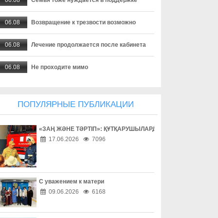
06.08
Возвращение к трезвости возможно
06.08
Лечение продолжается после кабинета
06.08
Не проходите мимо
06.08
Комфорт начинается с порядка
ПОПУЛЯРНЫЕ ПУБЛИКАЦИИ
06.08
Когда бдительность становится нормой
«ЗАҢ ЖӘНЕ ТӘРТІП»: ҚҰТҚАРУШЫЛАРДЫҢ ЕҢБЕГІМЕН ТАН
06.08
Как простые меры делают город безопаснее
17.06.2026
7096
06.08
Спокойствие города – общая ответственность
06.08
Имущество любит внимательность
С уважением к матери
09.06.2026
6168
06.08
Личные вещи под контролем