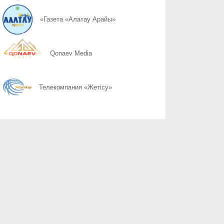
06.08
Ответственность должна вести к переменам
«Газета «Алатау Арайы»
06.08
Дом без страха – основа благополучия общества
Qonaev Media
06.08
Не проходите мимо чужого крика
Телекомпания «Жетісу»