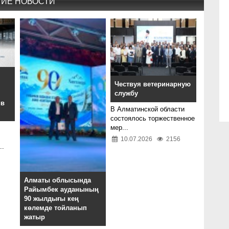
ГИЕ НОВОСТИ
Чествуя ветеринарную
службу
ив
В Алматинской области
состоялось торжественное
мер...
10.07.2026
2156
..
Алматы облысында
Райымбек ауданының
90 жылдығы кең
көлемде тойланып
жатыр