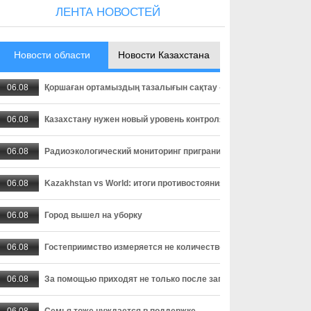
ЛЕНТА НОВОСТЕЙ
Новости области
Новости Казахстана
06.08
Қоршаған ортамыздың тазалығын сақтау – баршамыздың ортақ
06.08
Казахстану нужен новый уровень контроля: что предлагают уч
06.08
Радиоэкологический мониторинг приграничных территорий Каза
06.08
Kazakhstan vs World: итоги противостояния
06.08
Город вышел на уборку
06.08
Гостеприимство измеряется не количеством тостов
06.08
За помощью приходят не только после запоя
06.08
Семья тоже нуждается в поддержке