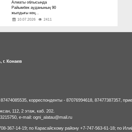
Алматы облысында
Райымбек ауданының 90
жылдығы кең...
10.07.2026
2411
 г.
К
онаев
- 87474085535, корреспонденты - 87076994618, 87477387357, пр
сан, 112, 2 этаж, каб. 202.
15750, e-mail: ogni_alatau@mail.ru
8-367-14-19; по Карасайскому району +7-747-563-61-18; по Или