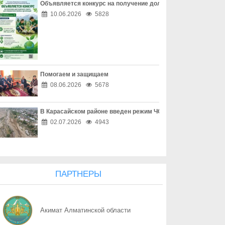
Объявляется конкурс на получение долгосрочного гранта д
06.08
Сделки без риска
10.06.2026
5828
06.08
Надежная защита без лишних затрат
06.08
Как сохранить свое имущество
Помогаем и защищаем
06.08
Пенсия без посредников
08.06.2026
5678
06.08
Письмо из налоговой оказалось приманкой
В Карасайском районе введен режим ЧС местного масштаба
06.08
Карта напрокат ведет в уголовное дело
02.07.2026
4943
06.08
Работа начинается с платежа
06.08
Предоплата ушла вместе с продавцом
ПАРТНЕРЫ
06.08
Дети не должны быть свидетелями насилия
Акимат Алматинской области
06.08
С чего начинается насилие