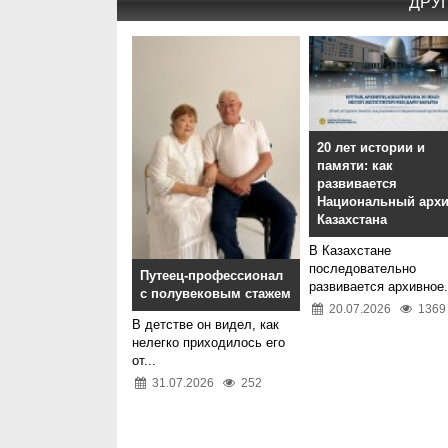
ДРУ
20 лет истории и
памяти: как
развивается
Национальный арх
Казахстана
В Казахстане
последовательно
Путеец-профессионал
развивается архивное.
с полувековым стажем
20.07.2026
1369
В детстве он видел, как
нелегко приходилось его
от...
31.07.2026
252