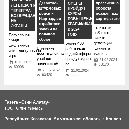
XXI ВЕКА»:
Десантно-
пресечению
СФЕРЫ
ЛЕГЕНДАРНАЯ
штурмовых
оборота
ПРОЙДУТ
ТЕЛЕИГРА
войск и
незаконных
КУРСЫ
ВОЗВРАЩАЕТСЯ
Нацгвардии
сертификатов
ПОВЫШЕНИЯ
НА
отработали
КВАЛИФИКАЦИИ
ЭКРАНЫ
По итогам
задачи на
В 2024
рабочего
полевом
ГОДУ
Популярная
визита
сборе
среди
делегации
Более 450
школьников
В течение
Комитета
работников
интеллектуальная
десяти дней на
техни...
водной сферы
игра...
учебном
пройдут курсы
21.02.2024
16.01.2025
полигоне «Б...
по...
83170
60006
23.02.2024
21.02.2024
83429
83556
Газета «Огни Алатау»
ТОО "Өлке тынысы"
Республика Казахстан, Алматинская область, г.
К
онаев