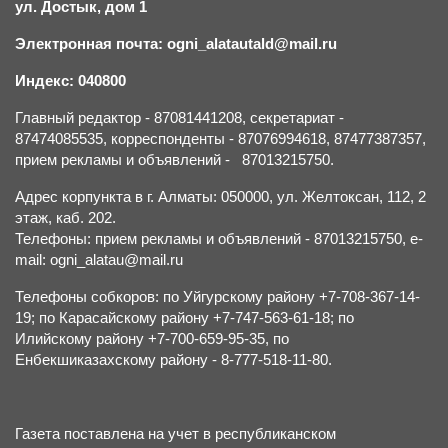
ул. Достык, дом 1
Электронная почта: ogni_alatautald@mail.ru
Индекс: 040800
Главный редактор - 87081441208, секретариат -
87474085535, корреспонденты - 87076994618, 87477387357,
прием рекламы и объявлений - 87013215750.
Адрес корпункта в г. Алматы: 050000, ул. Желтоксан, 112, 2
этаж, каб. 202.
Телефоны: прием рекламы и объявлений - 87013215750, e-
mail: ogni_alatau@mail.ru
Телефоны собкоров: по Уйгурскому району +7-708-367-14-
19; по Карасайскому району +7-747-563-61-18; по
Илийскому району +7-700-659-95-35, по
Енбекшиказахскому району - 8-777-518-11-80.
Газета поставлена на учет в республиканском