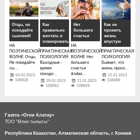
Как
Нет
Как не
Отцы, не
правильно
большего
прожить
покидайте
мечтать и
счастья
жизнь
сыновей!
планировать?
впустую
НА
НА
ПРАКТИЧЕСКАЯ
ПОЭТИЧЕСКОЙ
ПРАКТИЧЕСКАЯ
ПОЭТИЧЕСКОЙ
ПСИХОЛОГИЯ
ВОЛНЕ Нет
ПСИХОЛОГИЯ
ВОЛНЕ Отцы,
Выходные -
большего
Бывает, что
Не покидайте
время
счастья
жизнь прохо...
сы...
походо...
&ndas...
15.01.2023
04.02.2023
108466
106928
29.01.2023
21.01.2023
108562
108929
Газета «Огни Алатау»
ТОО "Өлке тынысы"
Республика Казахстан, Алматинская область, г.
К
онаев