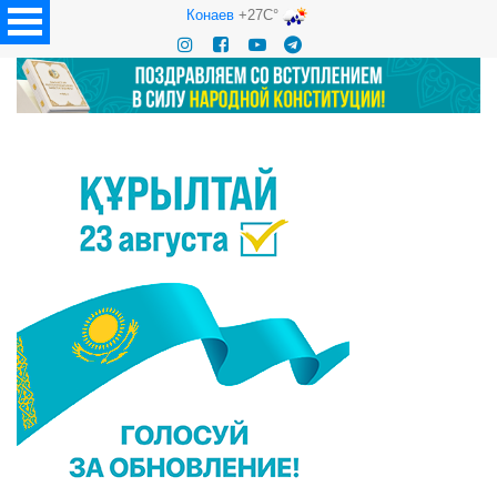
Конаев
+27C°