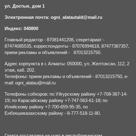
ул. Достык, дом 1
Электронная почта: ogni_alatautald@mail.ru
Индекс: 040800
Главный редактор - 87081441208, секретариат -
87474085535, корреспонденты - 87076994618, 87477387357,
прием рекламы и объявлений - 87013215750.
Адрес корпункта в г. Алматы: 050000, ул. Желтоксан, 112, 2
этаж, каб. 202.
Телефоны: прием рекламы и объявлений - 87013215750, e-
mail: ogni_alatau@mail.ru
Телефоны собкоров: по Уйгурскому району +7-708-367-14-
19; по Карасайскому району +7-747-563-61-18; по
Илийскому району +7-700-659-95-35, по
Енбекшиказахскому району - 8-777-518-11-80.
Газета поставлена на учет в республиканском