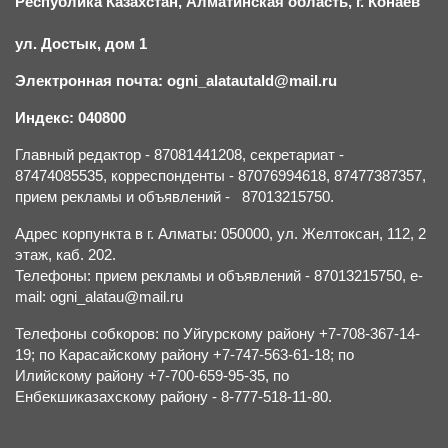
Республика Казахстан, Алматинская область, г.
К
онаев
ул. Достык, дом 1
Электронная почта: ogni_alatautald@mail.ru
Индекс: 040800
Главный редактор - 87081441208, секретариат -
87474085535, корреспонденты - 87076994618, 87477387357,
прием рекламы и объявлений - 87013215750.
Адрес корпункта в г. Алматы: 050000, ул. Желтоксан, 112, 2
этаж, каб. 202.
Телефоны: прием рекламы и объявлений - 87013215750, e-
mail: ogni_alatau@mail.ru
Телефоны собкоров: по Уйгурскому району +7-708-367-14-
19; по Карасайскому району +7-747-563-61-18; по
Илийскому району +7-700-659-95-35, по
Енбекшиказахскому району - 8-777-518-11-80.