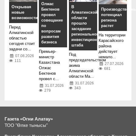
Олжас
Открывая
В
Бектенов
Производственн
новые
Алматинской
провел
потенциал
возможности
области
совещание
региона
прошло
по
растет
Перед
заседание
вопросам
Алматинской
регионального
На территории
развития
областью
инвестиционного
Карасайского
бизнеса
сегодня стоит
штаба
района
задачи со...
Премьер-
действует
Под
07.08.2026
министр
немало...
председательством
111
Казахстана
27.07.2026
акима
Олжас
681
Алматинской
Бектенов
области Ма...
провел с...
31.07.2026
31.07.2026
343
279
Газета «Огни Алатау»
ТОО "Өлке тынысы"