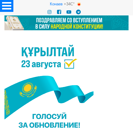
Конаев
+34C°