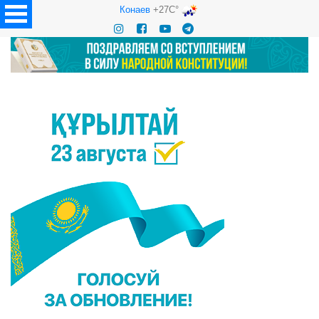
Конаев
+27C°