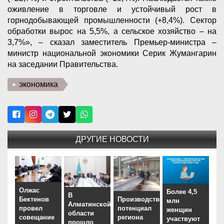
оживление в торговле и устойчивый рост в
горнодобывающей промышленности (+8,4%). Сектор
обработки вырос на 5,5%, а сельское хозяйство – на
3,7%», – сказал заместитель Премьер-министра –
министр национальной экономики Серик Жумангарин
на заседании Правительства.
экономика
ДРУГИЕ НОВОСТИ
Олжас
Более 4,5
В
Бектенов
Производственный
млн
Алматинской
провел
потенциал
женщин
области
совещание
региона
участвуют
прошло