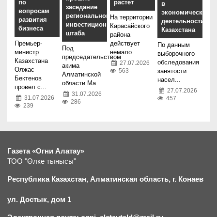
по
растет
в
заседание
вопросам
экономической
регионального
На территории
развития
деятельности
инвестиционного
Карасайского
бизнеса
Казахстана
штаба
района
Премьер-
действует
По данным
Под
министр
немало...
выборочного
председательством
Казахстана
обследования
27.07.2026
акима
Олжас
занятости
563
Алматинской
Бектенов
насел...
области Ма...
провел с...
27.07.2026
31.07.2026
31.07.2026
457
286
239
Газета «Огни Алатау»
ТОО "Өлке тынысы"
Республика Казахстан, Алматинская область, г.
К
онаев
ул. Достык, дом 1