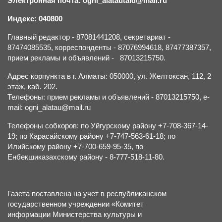
Электронная почта: ogni_alatautald@mail.ru
Индекс: 040800
Главный редактор - 87081441208, секретариат -
87474085535, корреспонденты - 87076994618, 87477387357,
прием рекламы и объявлений - 87013215750.
Адрес корпункта в г. Алматы: 050000, ул. Желтоксан, 112, 2
этаж, каб. 202.
Телефоны: прием рекламы и объявлений - 87013215750, e-
mail: ogni_alatau@mail.ru
Телефоны собкоров: по Уйгурскому району +7-708-367-14-
19; по Карасайскому району +7-747-563-61-18; по
Илийскому району +7-700-659-95-35, по
Енбекшиказахскому району - 8-777-518-11-80.
Газета поставлена на учет в республиканском
государственном учреждении «Комитет
информации Министерства культуры и