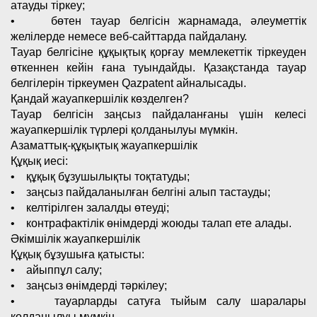
атауды тіркеу;
• бөтен тауар белгісін жарнамада, әлеуметтік
желілерде немесе веб-сайттарда пайдалану.
Тауар белгісіне құқықтық қорғау мемлекеттік тіркеуден
өткеннен кейін ғана туындайды. Қазақстанда тауар
белгілерін тіркеумен Qazpatent айналысады.
Қандай жауапкершілік көзделген?
Тауар белгісін заңсыз пайдаланғаны үшін келесі
жауапкершілік түрлері қолданылуы мүмкін.
Азаматтық-құқықтық жауапкершілік
Құқық иесі:
• құқық бұзушылықты тоқтатуды;
• заңсыз пайдаланылған белгіні алып тастауды;
• келтірілген залалды өтеуді;
• контрафактілік өнімдерді жоюды талап ете алады.
Әкімшілік жауапкершілік
Құқық бұзушыға қатысты:
• айыппұл салу;
• заңсыз өнімдерді тәркілеу;
• тауарларды сатуға тыйым салу шаралары
қолданылуы мүмкін.