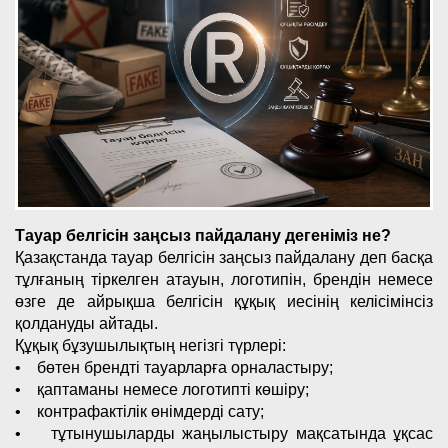
Тауар белгісін заңсыз пайдалану дегеніміз не?
Қазақстанда тауар белгісін заңсыз пайдалану деп басқа
тұлғаның тіркелген атауын, логотипін, брендін немесе
өзге де айрықша белгісін құқық иесінің келісімінсіз
қолдануды айтады.
Құқық бұзушылықтың негізгі түрлері:
• бөтен брендті тауарларға орналастыру;
• қаптаманы немесе логотипті көшіру;
• контрафактілік өнімдерді сату;
• тұтынушыларды жаңылыстыру мақсатында ұқсас