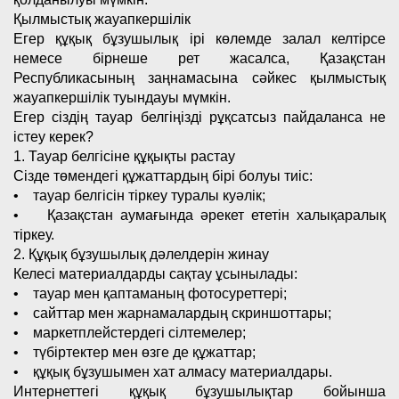
Қылмыстық жауапкершілік
Егер құқық бұзушылық ірі көлемде залал келтірсе
немесе бірнеше рет жасалса, Қазақстан
Республикасының заңнамасына сәйкес қылмыстық
жауапкершілік туындауы мүмкін.
Егер сіздің тауар белгіңізді рұқсатсыз пайдаланса не
істеу керек?
1. Тауар белгісіне құқықты растау
Сізде төмендегі құжаттардың бірі болуы тиіс:
• тауар белгісін тіркеу туралы куәлік;
• Қазақстан аумағында әрекет ететін халықаралық
тіркеу.
2. Құқық бұзушылық дәлелдерін жинау
Келесі материалдарды сақтау ұсынылады:
• тауар мен қаптаманың фотосуреттері;
• сайттар мен жарнамалардың скриншоттары;
• маркетплейстердегі сілтемелер;
• түбіртектер мен өзге де құжаттар;
• құқық бұзушымен хат алмасу материалдары.
Интернеттегі құқық бұзушылықтар бойынша