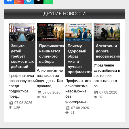
ДРУГИЕ НОВОСТИ
Защита
Профилактика
Почему
Алкоголь и
детей
начинается
здоровый
дорога
требует
с личного
образ
несовместимы
совместных
выбора
жизни -
Управление
действий
лучшая
Алкоголизм не
автомобилем в
профилактика
Профилактика
возникает за
состоянии
правонарушений
один день. Как
Профилактика
алкогольного
среди
правило,...
алкоголизма
оп...
подростков,
невозможна
07.08.2026
07.08.2026
пред...
без
93
87
формирован...
07.08.2026
109
07.08.2026
91