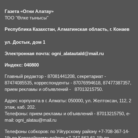
Газета «Огни Алатау»
ТОО "Өлке тынысы"
Республика Казахстан, Алматинская область, г.
К
онаев
ул. Достык, дом 1
Электронная почта: ogni_alatautald@mail.ru
Индекс: 040800
Главный редактор - 87081441208, секретариат -
87474085535, корреспонденты - 87076994618, 87477387357,
прием рекламы и объявлений - 87013215750.
Адрес корпункта в г. Алматы: 050000, ул. Желтоксан, 112, 2
этаж, каб. 202.
Телефоны: прием рекламы и объявлений - 87013215750, e-
mail: ogni_alatau@mail.ru
Телефоны собкоров: по Уйгурскому району +7-708-367-14-
19; по Карасайскому району +7-747-563-61-18; по