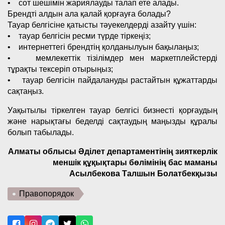
• сот шешімін жариялауды талап ете алады.
Брендті алдын ала қалай қорғауға болады?
Тауар белгісіне қатысты тәуекелдерді азайту үшін:
• тауар белгісін ресми түрде тіркеңіз;
• интернеттегі брендтің қолданылуын бақылаңыз;
• мемлекеттік тізілімдер мен маркетплейстерді
тұрақты тексеріп отырыңыз;
• тауар белгісін пайдалануды растайтын құжаттарды
сақтаңыз.
Уақытылы тіркелген тауар белгісі бизнесті қорғаудың
және нарықтағы беделді сақтаудың маңызды құралы
болып табылады.
Алматы облысы Әділет департаментінің зияткерлік
меншік құқықтары бөлімінің бас маманы
Асылбекова Талшын Болатбекқызы
Правопорядок