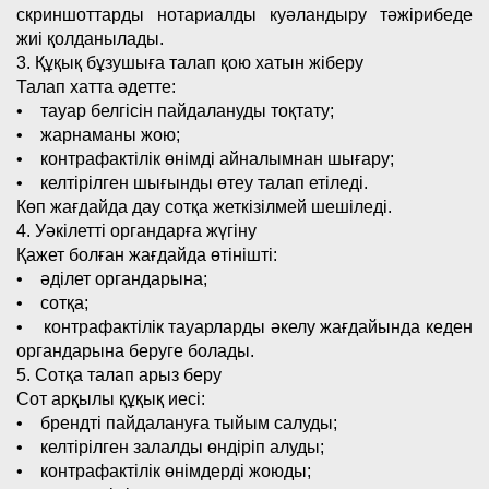
скриншоттарды нотариалды куәландыру тәжірибеде
жиі қолданылады.
3. Құқық бұзушыға талап қою хатын жіберу
Талап хатта әдетте:
• тауар белгісін пайдалануды тоқтату;
• жарнаманы жою;
• контрафактілік өнімді айналымнан шығару;
• келтірілген шығынды өтеу талап етіледі.
Көп жағдайда дау сотқа жеткізілмей шешіледі.
4. Уәкілетті органдарға жүгіну
Қажет болған жағдайда өтінішті:
• әділет органдарына;
• сотқа;
• контрафактілік тауарларды әкелу жағдайында кеден
органдарына беруге болады.
5. Сотқа талап арыз беру
Сот арқылы құқық иесі:
• брендті пайдалануға тыйым салуды;
• келтірілген залалды өндіріп алуды;
• контрафактілік өнімдерді жоюды;