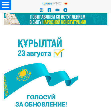
Конаев
+34C°