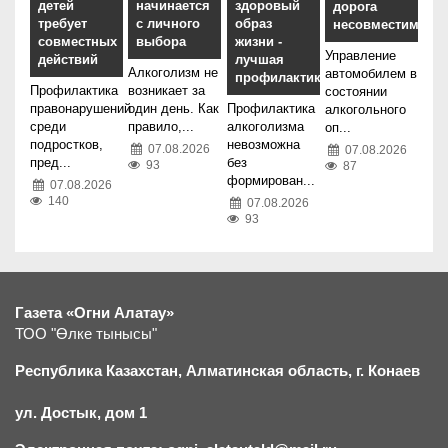
детей
начинается
здоровый
дорога
требует
с личного
образ
несовместимы
совместных
выбора
жизни -
Управление
действий
лучшая
Алкоголизм не
автомобилем в
профилактика
Профилактика
возникает за
состоянии
правонарушений
один день. Как
Профилактика
алкогольного
среди
правило,...
алкоголизма
оп...
подростков,
невозможна
07.08.2026
07.08.2026
пред...
без
93
87
формирован...
07.08.2026
140
07.08.2026
93
Газета «Огни Алатау»
ТОО "Өлке тынысы"
Республика Казахстан, Алматинская область, г.
К
онаев
ул. Достык, дом 1