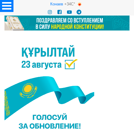
Конаев
+34C°