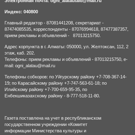
Электронная почта: ogni_alatautald@mail.ru
Индекс: 040800
Главный редактор - 87081441208, секретариат -
87474085535, корреспонденты - 87076994618, 87477387357,
прием рекламы и объявлений - 87013215750.
Адрес корпункта в г. Алматы: 050000, ул. Желтоксан, 112, 2
этаж, каб. 202.
Телефоны: прием рекламы и объявлений - 87013215750, e-
mail: ogni_alatau@mail.ru
Телефоны собкоров: по Уйгурскому району +7-708-367-14-
19; по Карасайскому району +7-747-563-61-18; по
Илийскому району +7-700-659-95-35, по
Енбекшиказахскому району - 8-777-518-11-80.
Газета поставлена на учет в республиканском
государственном учреждении «Комитет
информации Министерства культуры и