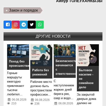
Айнур ТОЛЕУХАНКЫЗЫ
Закон и порядок
ДРУГИЕ НОВОСТИ
Безопасность
Поход без
начинается
происшествий
с
Работа без
Бытовое
Горные
ответственности
унижений
насилие -
маршруты
не
С
ежегодно
Рабочее место
семейное
наступлением
привлекают
должно быть
дело
жарких дней
тысячи
пространством
берега рек,
любител...
профессион...
За закрытой
озер и водо...
дверью дома
06.08.2026
06.08.2026
далеко не
210
06.08.2026
236