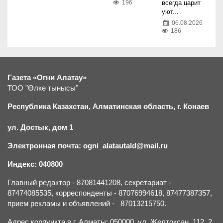
196
всегда царит
уют...
06.08.2026
186
Газета «Огни Алатау»
ТОО "Өлке тынысы"
Республика Казахстан, Алматинская область, г.
К
онаев
ул. Достык, дом 1
Электронная почта: ogni_alatautald@mail.ru
Индекс: 040800
Главный редактор - 87081441208, секретариат -
87474085535, корреспонденты - 87076994618, 87477387357,
прием рекламы и объявлений - 87013215750.
Адрес корпункта в г. Алматы: 050000, ул. Желтоксан, 112, 2