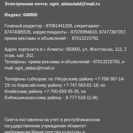
Электронная почта: ogni_alatautald@mail.ru
Индекс: 040800
Главный редактор - 87081441208, секретариат -
87474085535, корреспонденты - 87076994618, 87477387357,
прием рекламы и объявлений - 87013215750.
Адрес корпункта в г. Алматы: 050000, ул. Желтоксан, 112, 2
этаж, каб. 202.
Телефоны: прием рекламы и объявлений - 87013215750, e-
mail: ogni_alatau@mail.ru
Телефоны собкоров: по Уйгурскому району +7-708-367-14-
19; по Карасайскому району +7-747-563-61-18; по
Илийскому району +7-700-659-95-35, по
Енбекшиказахскому району - 8-777-518-11-80.
Газета поставлена на учет в республиканском
государственном учреждении «Комитет
информации Министерства культуры и