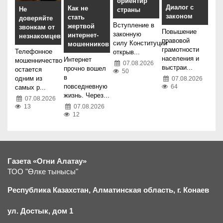
ориентир
Диалог с
Как не
Не
страны
законом
стать
доверяйте
Вступление в
жертвой
звонкам от
Повышение
законную
интернет-
незнакомцев
правовой
силу Конституции
мошенников
грамотности
Телефонное
открыв...
населения и
Интернет
мошенничество
07.08.2026
выстраи...
прочно вошел
остается
50
в
одним из
07.08.2026
повседневную
64
самых р...
жизнь. Через...
07.08.2026
07.08.2026
13
12
Газета «Огни Алатау»
ТОО "Өлке тынысы"
Республика Казахстан, Алматинская область, г.
К
онаев
ул. Достык, дом 1